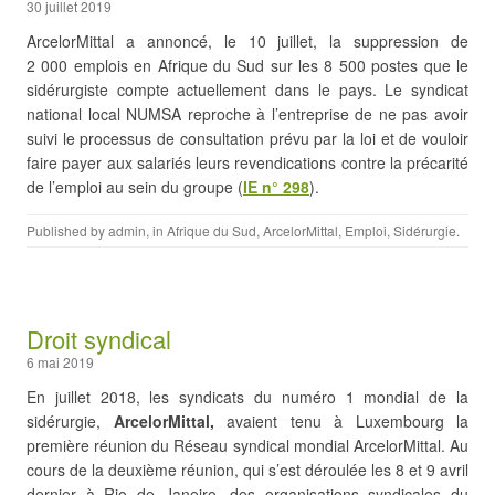
30 juillet 2019
ArcelorMittal a annoncé, le 10 juillet, la suppression de
2 000 emplois en Afrique du Sud sur les 8 500 postes que le
sidérurgiste compte actuellement dans le pays. Le syndicat
national local NUMSA reproche à l’entreprise de ne pas avoir
suivi le processus de consultation prévu par la loi et de vouloir
faire payer aux salariés leurs revendications contre la précarité
de l’emploi au sein du groupe (
IE n° 298
).
Published by
admin
, in
Afrique du Sud
,
ArcelorMittal
,
Emploi
,
Sidérurgie
.
Droit syndical
6 mai 2019
En juillet 2018, les syndicats du numéro 1 mondial de la
sidérurgie,
ArcelorMittal,
avaient tenu à Luxembourg la
première réunion du Réseau syndical mondial ArcelorMittal. Au
cours de la deuxième réunion, qui s’est déroulée les 8 et 9 avril
dernier à Rio de Janeiro, des organisations syndicales du