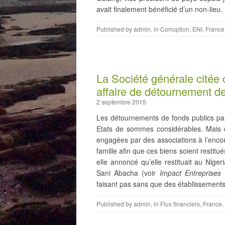
avait finalement bénéficié d’un non-lieu.
Published by
admin
, in
Corruption
,
ENI
,
France
La Société générale citée
affaire de détournement de
2 septembre 2015
Les détournements de fonds publics par 
Etats de sommes considérables. Mais d
engagées par des associations à l’enco
famille afin que ces biens soient restitué
elle annoncé qu’elle restituait au Niger
Sani Abacha (voir
Impact Entreprises
n
faisant pas sans que des établissements
Published by
admin
, in
Flux financiers
,
France
,