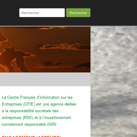
Rechercher :
Le Centre Français d’Information sur les
Entreprises (CFIE) est une agence dédiée
à la responsabilité sociétale des
entreprises (RSE) et à l’investissement
socialement responsable (ISR)