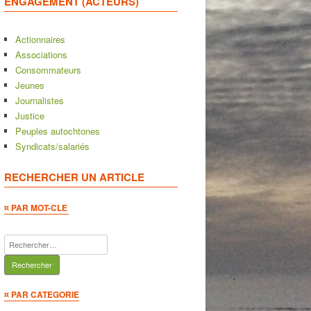
ENGAGEMENT (ACTEURS)
Actionnaires
Associations
Consommateurs
Jeunes
Journalistes
Justice
Peuples autochtones
Syndicats/salariés
RECHERCHER UN ARTICLE
¤ PAR MOT-CLE
Rechercher :
¤ PAR CATEGORIE