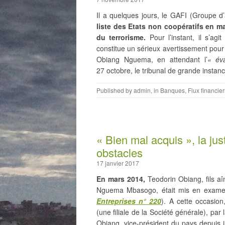
Il a quelques jours, le GAFI (Groupe d’a
liste des Etats non coopératifs en ma
du terrorisme.
Pour l’instant, il s’agi
constitue un sérieux avertissement pour 
Obiang Nguema, en attendant l’
« év
27 octobre, le tribunal de grande instan
Published by
admin
, in
Banques
,
Flux financier
« Bien mal acquis », la jus
obstacles
17 janvier 2017
En mars 2014,
Teodorin Obiang, fils a
Nguema Mbasogo, était mis en examen 
Entreprises
n° 220
). A cette occasio
(une filiale de la Société générale), par
Obiang, vice-président du pays depuis j