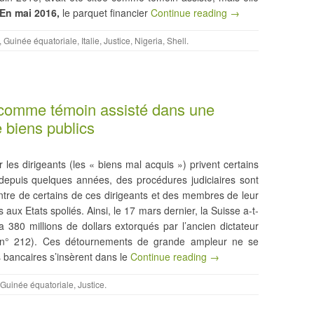
En mai 2016,
le parquet financier
Continue reading →
,
Guinée équatoriale
,
Italie
,
Justice
,
Nigeria
,
Shell
.
 comme témoin assisté dans une
 biens publics
les dirigeants (les « biens mal acquis ») privent certains
epuis quelques années, des procédures judiciaires sont
ntre de certains de ces dirigeants et des membres de leur
s aux Etats spoliés. Ainsi, le 17 mars dernier, la Suisse a-t-
ia 380 millions de dollars extorqués par l’ancien dictateur
° 212). Ces détournements de grande ampleur ne se
 bancaires s’insèrent dans le
Continue reading →
Guinée équatoriale
,
Justice
.