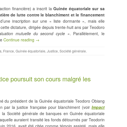
ction financière) a inscrit la
Guinée équatoriale sur sa
tière de lutte contre le blanchiment et le financement
t d’une inscription sur une « liste dormante », mais elle
cette dictature, dirigée depuis trente-huit ans par Teodoro
aluation mutuelle du second cycle »
. Parallèlement, le
ce
Continue reading →
s
,
France
,
Guinée équatoriale
,
Justice
,
Société générale
.
tice poursuit son cours malgré les
îné du président de la Guinée équatoriale Teodoro Obiang
par la justice française pour blanchiment (voir
Impact
n, la Société générale de banques en Guinée équatoriale
 laquelle auraient transité les fonds détournés par Teodorin
uin 2016, avait été citée comme témoin assisté, mais elle