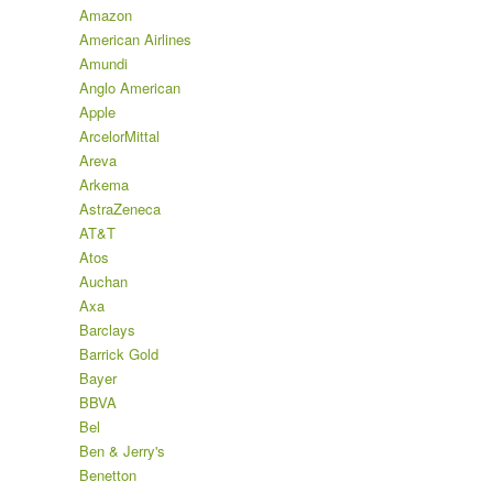
Amazon
American Airlines
Amundi
Anglo American
Apple
ArcelorMittal
Areva
Arkema
AstraZeneca
AT&T
Atos
Auchan
Axa
Barclays
Barrick Gold
Bayer
BBVA
Bel
Ben & Jerry's
Benetton