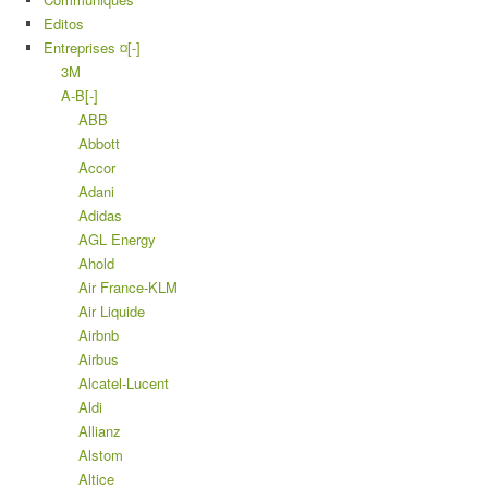
Editos
Entreprises ¤
[-]
3M
A-B
[-]
ABB
Abbott
Accor
Adani
Adidas
AGL Energy
Ahold
Air France-KLM
Air Liquide
Airbnb
Airbus
Alcatel-Lucent
Aldi
Allianz
Alstom
Altice