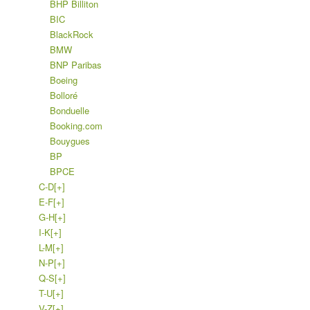
BHP Billiton
BIC
BlackRock
BMW
BNP Paribas
Boeing
Bolloré
Bonduelle
Booking.com
Bouygues
BP
BPCE
C-D
[+]
E-F
[+]
G-H
[+]
I-K
[+]
L-M
[+]
N-P
[+]
Q-S
[+]
T-U
[+]
V-Z
[+]