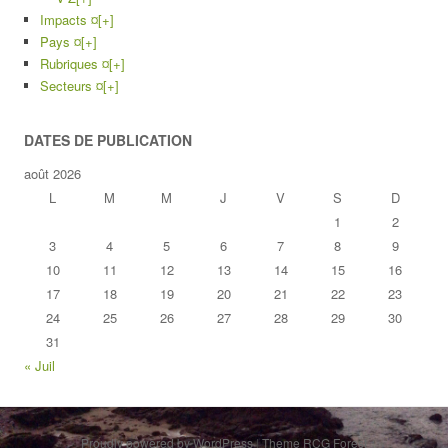
Impacts ¤
[+]
Pays ¤
[+]
Rubriques ¤
[+]
Secteurs ¤
[+]
DATES DE PUBLICATION
août 2026
L
M
M
J
V
S
D
1
2
3
4
5
6
7
8
9
10
11
12
13
14
15
16
17
18
19
20
21
22
23
24
25
26
27
28
29
30
31
« Juil
Proudly powered by WordPress
|
Theme RCG Forest