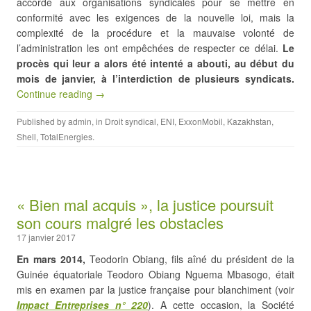
accordé aux organisations syndicales pour se mettre en
conformité avec les exigences de la nouvelle loi, mais la
complexité de la procédure et la mauvaise volonté de
l’administration les ont empêchées de respecter ce délai.
Le
procès qui leur a alors été intenté a abouti, au début du
mois de janvier, à l’interdiction de plusieurs syndicats.
Continue reading →
Published by
admin
, in
Droit syndical
,
ENI
,
ExxonMobil
,
Kazakhstan
,
Shell
,
TotalEnergies
.
« Bien mal acquis », la justice poursuit
son cours malgré les obstacles
17 janvier 2017
En mars 2014,
Teodorin Obiang, fils aîné du président de la
Guinée équatoriale Teodoro Obiang Nguema Mbasogo, était
mis en examen par la justice française pour blanchiment (voir
Impact Entreprises
n° 220
). A cette occasion, la Société