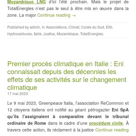
Mozambique LNG
d’ici l’été prochain. Mais le projet de
TotalEnergies n’est pas le seul à être mis en œuvre dans la
zone. La major
Continue reading →
Published by
admin
, in
Associations
,
Climat
,
Corée du Sud
,
ENI
,
Hydrocarbures
,
Italie
,
Justice
,
Mozambique
,
TotalEnergies
.
Premier procès climatique en Italie : Eni
connaissait depuis des décennies les
effets de ses activités sur le changement
climatique
17 mai 2023
Le 9 mai 2023, Greenpeace Italia, l’association ReCommon et
12 citoyens italiens ont notifié au géant pétrogazier
Eni SpA
qu’ils l’assignaient à comparaître devant le tribunal
ordinaire de Rome
dans le cadre d’une
procédure civile
. À
travers cette action, ils réclament à la justice
Continue reading