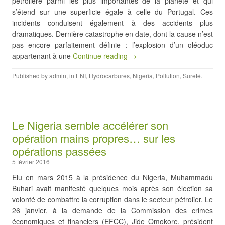
pétrolière parmi les plus importantes de la planète et qui
s’étend sur une superficie égale à celle du Portugal. Ces
incidents conduisent également à des accidents plus
dramatiques. Dernière catastrophe en date, dont la cause n’est
pas encore parfaitement définie : l’explosion d’un oléoduc
appartenant à une
Continue reading →
Published by
admin
, in
ENI
,
Hydrocarbures
,
Nigeria
,
Pollution
,
Sûreté
.
Le Nigeria semble accélérer son
opération mains propres… sur les
opérations passées
5 février 2016
Elu en mars 2015 à la présidence du Nigeria, Muhammadu
Buhari avait manifesté quelques mois après son élection sa
volonté de combattre la corruption dans le secteur pétrolier. Le
26 janvier, à la demande de la Commission des crimes
économiques et financiers (EFCC), Jide Omokore, président