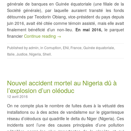
générale de banques en Guinée équatoriale (une filiale de la
Société générale), par laquelle auraient transité les fonds
détournés par Teodorin Obiang, vice-président du pays depuis
juin 2016, avait été citée comme témoin assisté, mais elle avait
finalement bénéficié d’un non-lieu.
En mai 2016,
le parquet
financier
Continue reading →
Published by
admin
, in
Corruption
,
ENI
,
France
,
Guinée équatoriale
,
Italie
,
Justice
,
Nigeria
,
Shell
.
Nouvel accident mortel au Nigeria dû à
l’explosion d’un oléoduc
12 avril 2016
On ne compte plus le nombre de fuites dues à la vétusté des
installations ou à des actes de vandalisme sur le gigantesque
réseau d’oléoducs qui quadrille le delta du Niger (Nigeria). Ces
incidents sont l’une des causes principales d’une pollution