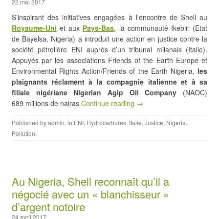
22 mai 2017
S’inspirant des initiatives engagées à l’encontre de Shell au
Royaume-Uni
et aux
Pays-Bas
, la communauté Ikebiri (Etat
de Bayelsa, Nigeria) a introduit une action en justice contre la
société pétrolière ENI auprès d’un tribunal milanais (Italie).
Appuyés par les associations Friends of the Earth Europe et
Environmental Rights Action/Friends of the Earth Nigeria,
les
plaignants réclament à la compagnie italienne et à sa
filiale nigériane Nigerian Agip Oil Company
(NAOC)
689 millions de nairas
Continue reading →
Published by
admin
, in
ENI
,
Hydrocarbures
,
Italie
,
Justice
,
Nigeria
,
Pollution
.
Au Nigeria, Shell reconnaît qu’il a
négocié avec un « blanchisseur »
d’argent notoire
24 avril 2017