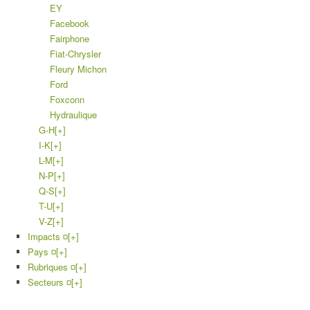
EY
Facebook
Fairphone
Fiat-Chrysler
Fleury Michon
Ford
Foxconn
Hydraulique
G-H
[+]
I-K
[+]
L-M
[+]
N-P
[+]
Q-S
[+]
T-U
[+]
V-Z
[+]
Impacts ¤
[+]
Pays ¤
[+]
Rubriques ¤
[+]
Secteurs ¤
[+]