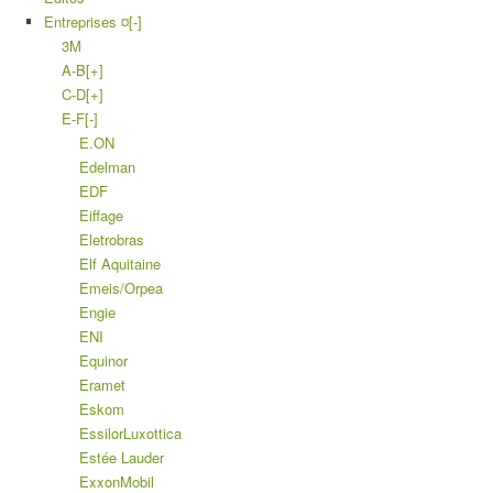
Entreprises ¤
[-]
3M
A-B
[+]
C-D
[+]
E-F
[-]
E.ON
Edelman
EDF
Eiffage
Eletrobras
Elf Aquitaine
Emeis/Orpea
Engie
ENI
Equinor
Eramet
Eskom
EssilorLuxottica
Estée Lauder
ExxonMobil