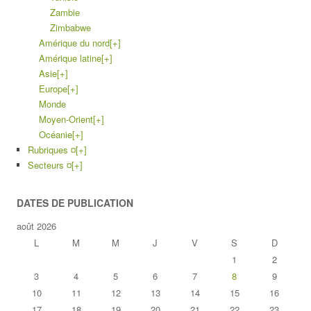
Zambie
Zimbabwe
Amérique du nord
[+]
Amérique latine
[+]
Asie
[+]
Europe
[+]
Monde
Moyen-Orient
[+]
Océanie
[+]
Rubriques ¤
[+]
Secteurs ¤
[+]
DATES DE PUBLICATION
août 2026
L
M
M
J
V
S
D
1
2
3
4
5
6
7
8
9
10
11
12
13
14
15
16
17
18
19
20
21
22
23