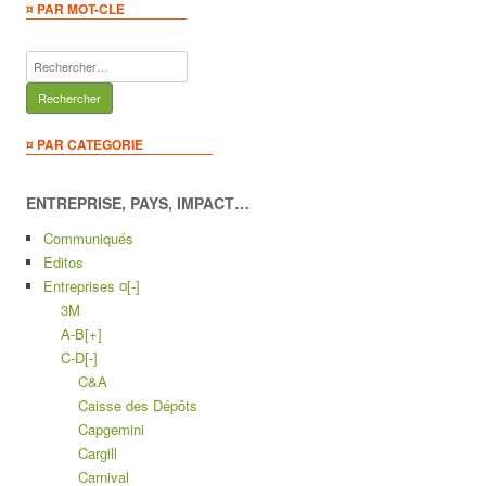
¤ PAR MOT-CLE
Rechercher :
¤ PAR CATEGORIE
ENTREPRISE, PAYS, IMPACT…
Communiqués
Editos
Entreprises ¤
[-]
3M
A-B
[+]
C-D
[-]
C&A
Caisse des Dépôts
Capgemini
Cargill
Carnival