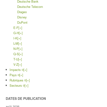
Deutsche Bank
Deutsche Telecom
Diageo
Disney
DuPont
E-F
[+]
G-H
[+]
I-K
[+]
L-M
[+]
N-P
[+]
Q-S
[+]
T-U
[+]
V-Z
[+]
Impacts ¤
[+]
Pays ¤
[+]
Rubriques ¤
[+]
Secteurs ¤
[+]
DATES DE PUBLICATION
août 2026