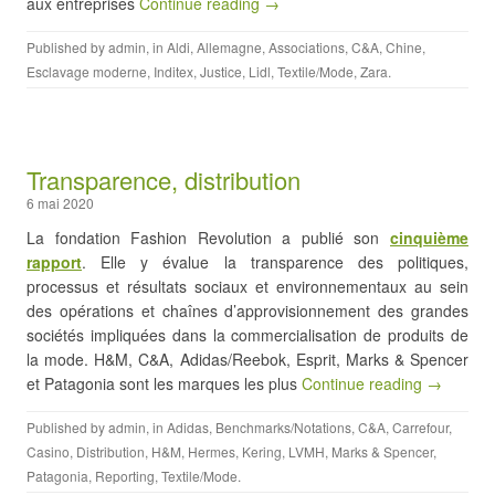
aux entreprises
Continue reading →
Published by
admin
, in
Aldi
,
Allemagne
,
Associations
,
C&A
,
Chine
,
Esclavage moderne
,
Inditex
,
Justice
,
Lidl
,
Textile/Mode
,
Zara
.
Transparence, distribution
6 mai 2020
La fondation Fashion Revolution a publié son
cinquième
rapport
. Elle y évalue la transparence des politiques,
processus et résultats sociaux et environnementaux au sein
des opérations et chaînes d’approvisionnement des grandes
sociétés impliquées dans la commercialisation de produits de
la mode. H&M, C&A, Adidas/Reebok, Esprit, Marks & Spencer
et Patagonia sont les marques les plus
Continue reading →
Published by
admin
, in
Adidas
,
Benchmarks/Notations
,
C&A
,
Carrefour
,
Casino
,
Distribution
,
H&M
,
Hermes
,
Kering
,
LVMH
,
Marks & Spencer
,
Patagonia
,
Reporting
,
Textile/Mode
.