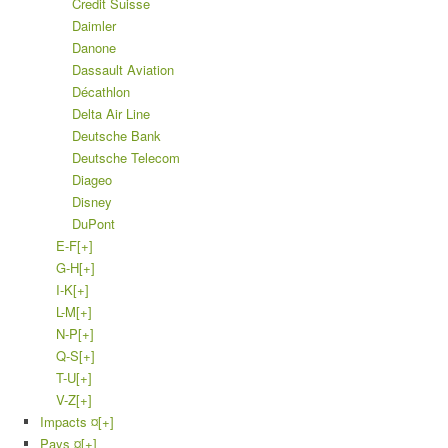
Credit Suisse
Daimler
Danone
Dassault Aviation
Décathlon
Delta Air Line
Deutsche Bank
Deutsche Telecom
Diageo
Disney
DuPont
E-F
[+]
G-H
[+]
I-K
[+]
L-M
[+]
N-P
[+]
Q-S
[+]
T-U
[+]
V-Z
[+]
Impacts ¤
[+]
Pays ¤
[+]