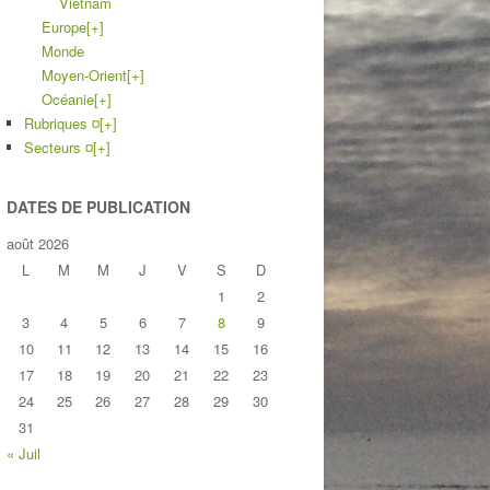
Vietnam
Europe
[+]
Monde
Moyen-Orient
[+]
Océanie
[+]
Rubriques ¤
[+]
Secteurs ¤
[+]
DATES DE PUBLICATION
août 2026
L
M
M
J
V
S
D
1
2
3
4
5
6
7
8
9
10
11
12
13
14
15
16
17
18
19
20
21
22
23
24
25
26
27
28
29
30
31
« Juil