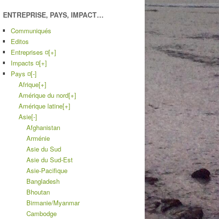
ENTREPRISE, PAYS, IMPACT…
Communiqués
Editos
Entreprises ¤
[+]
Impacts ¤
[+]
Pays ¤
[-]
Afrique
[+]
Amérique du nord
[+]
Amérique latine
[+]
Asie
[-]
Afghanistan
Arménie
Asie du Sud
Asie du Sud-Est
Asie-Pacifique
Bangladesh
Bhoutan
Birmanie/Myanmar
Cambodge