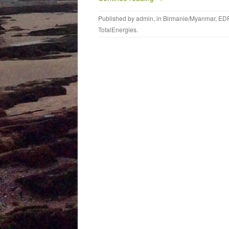
Published by
admin
, in
Birmanie/Myanmar
,
ED
TotalEnergies
.