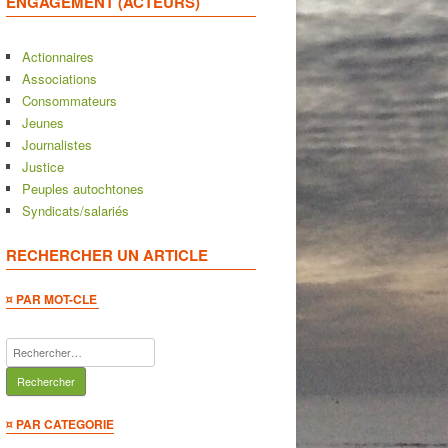
ENGAGEMENT (ACTEURS)
Actionnaires
Associations
Consommateurs
Jeunes
Journalistes
Justice
Peuples autochtones
Syndicats/salariés
RECHERCHER UN ARTICLE
¤ PAR MOT-CLE
Rechercher :
¤ PAR CATEGORIE