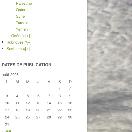
Palestine
Qatar
Syrie
Turquie
Yémen
Océanie
[+]
Rubriques ¤
[+]
Secteurs ¤
[+]
DATES DE PUBLICATION
août 2026
L
M
M
J
V
S
D
1
2
3
4
5
6
7
8
9
10
11
12
13
14
15
16
17
18
19
20
21
22
23
24
25
26
27
28
29
30
31
« Juil