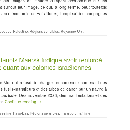
fets mitigés en matière d’impact économique sur les
nt surtout leur image, ce qui, à long terme, peut toutefois
mance économique. Par ailleurs, l’ampleur des campagnes
tiques
,
Palestine
,
Régions sensibles
,
Royaume-Uni
.
danois Maersk indique avoir renforcé
 quant aux colonies israéliennes
ur-Mer ont refusé de charger un conteneur contenant des
 fusils-mitrailleurs et des tubes de canon sur un navire à
’un cas isolé. Dès novembre 2023, des manifestations et des
ans
Continue reading →
lestine
,
Pays-Bas
,
Régions sensibles
,
Transport maritime
.