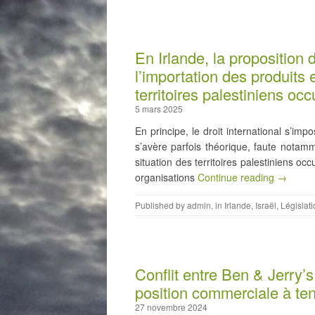
En Irlande, la proposition d
l’importation des produits
territoires palestiniens oc
5 mars 2025
En principe, le droit international s’im
s’avère parfois théorique, faute notam
situation des territoires palestiniens o
organisations
Continue reading →
Published by
admin
, in
Irlande
,
Israël
,
Législat
Conflit entre Ben & Jerry’
position commerciale à ten
27 novembre 2024