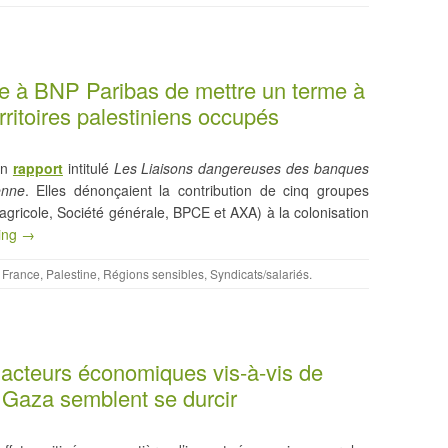
 à BNP Paribas de mettre un terme à
rritoires palestiniens occupés
un
rapport
intitulé
Les Liaisons dangereuses des banques
enne
. Elles dénonçaient la contribution de cinq groupes
 agricole, Société générale, BPCE et AXA) à la colonisation
ing →
,
France
,
Palestine
,
Régions sensibles
,
Syndicats/salariés
.
 acteurs économiques vis-à-vis de
à Gaza semblent se durcir