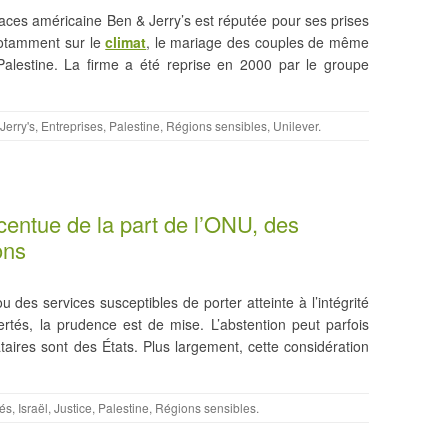
aces américaine Ben & Jerry’s est réputée pour ses prises
 notamment sur le
climat
, le mariage des couples de même
alestine. La firme a été reprise en 2000 par le groupe
Jerry's
,
Entreprises
,
Palestine
,
Régions sensibles
,
Unilever
.
ccentue de la part de l’ONU, des
ons
u des services susceptibles de porter atteinte à l’intégrité
ertés, la prudence est de mise. L’abstention peut parfois
taires sont des États. Plus largement, cette considération
tés
,
Israël
,
Justice
,
Palestine
,
Régions sensibles
.