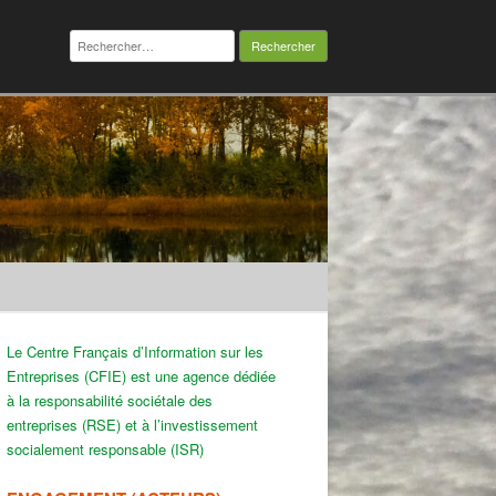
Rechercher :
Le Centre Français d’Information sur les
Entreprises (CFIE) est une agence dédiée
à la responsabilité sociétale des
entreprises (RSE) et à l’investissement
socialement responsable (ISR)