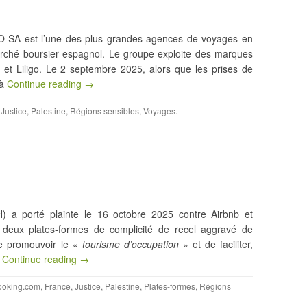
 SA est l’une des plus grandes agences de voyages en
marché boursier espagnol. Le groupe exploite des marques
Liligo. Le 2 septembre 2025, alors que les prises de
 à
Continue reading →
,
Justice
,
Palestine
,
Régions sensibles
,
Voyages
.
 a porté plainte le 16 octobre 2025 contre Airbnb et
s deux plates-formes de complicité de recel aggravé de
de promouvoir le «
tourisme d’occupation
» et de faciliter,
n
Continue reading →
ooking.com
,
France
,
Justice
,
Palestine
,
Plates-formes
,
Régions