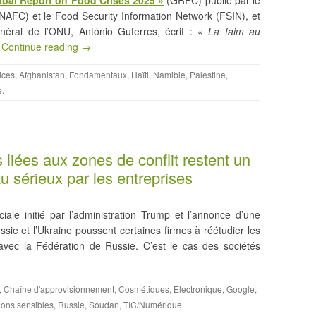
AFC) et le Food Security Information Network (FSIN), et
néral de l’ONU, António Guterres, écrit : «
La faim au
,
Continue reading →
ices
,
Afghanistan
,
Fondamentaux
,
Haïti
,
Namibie
,
Palestine
,
e
.
 liées aux zones de conflit restent un
u sérieux par les entreprises
le initié par l’administration Trump et l’annonce d’une
Russie et l’Ukraine poussent certaines firmes à réétudier les
r avec la Fédération de Russie. C’est le cas des sociétés
,
Chaîne d'approvisionnement
,
Cosmétiques
,
Electronique
,
Google
,
ons sensibles
,
Russie
,
Soudan
,
TIC/Numérique
.