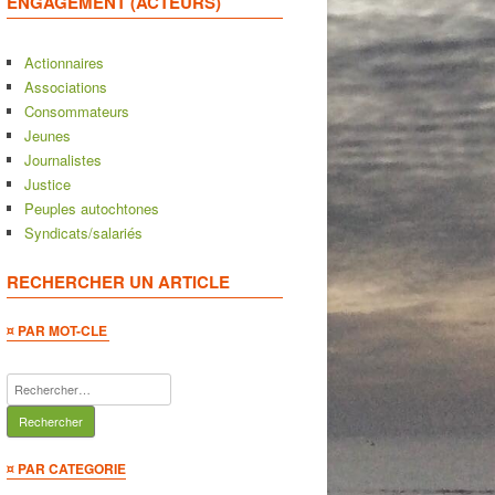
ENGAGEMENT (ACTEURS)
Actionnaires
Associations
Consommateurs
Jeunes
Journalistes
Justice
Peuples autochtones
Syndicats/salariés
RECHERCHER UN ARTICLE
¤ PAR MOT-CLE
Rechercher :
¤ PAR CATEGORIE