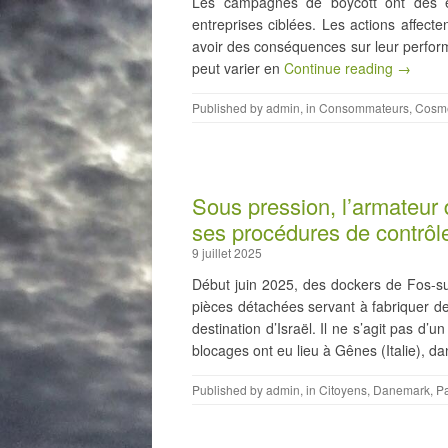
Les campagnes de boycott ont des ef
entreprises ciblées. Les actions affecte
avoir des conséquences sur leur perfor
peut varier en
Continue reading →
Published by
admin
, in
Consommateurs
,
Cosmé
Sous pression, l’armateur 
ses procédures de contrôle
9 juillet 2025
Début juin 2025, des dockers de Fos-s
pièces détachées servant à fabriquer des
destination d’Israël. Il ne s’agit pas d
blocages ont eu lieu à Gênes (Italie), d
Published by
admin
, in
Citoyens
,
Danemark
,
Pa