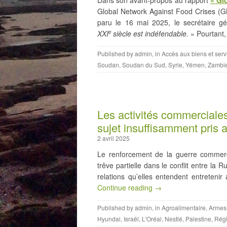
Global Network Against Food Crises (GN
paru le 16 mai 2025, le secrétaire gé
XXI
siècle est indéfendable.
» Pourtant
e
Published by
admin
, in
Accès aux biens et serv
Soudan
,
Soudan du Sud
,
Syrie
,
Yémen
,
Zambi
Les activités commerciales
sujet insuffisamment pris a
2 avril 2025
Le renforcement de la guerre commercia
trêve partielle dans le conflit entre la 
relations qu’elles entendent entreteni
Continue reading →
Published by
admin
, in
Agroalimentaire
,
Armes
Hyundai
,
Israël
,
L'Oréal
,
Nestlé
,
Palestine
,
Régi