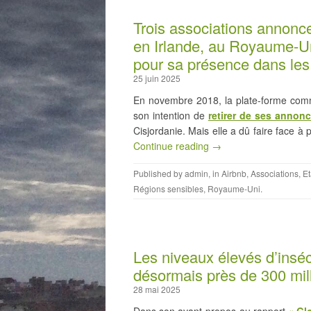
Trois associations annonce
en Irlande, au Royaume-Un
pour sa présence dans les 
25 juin 2025
En novembre 2018, la plate-forme comm
son intention de
retirer de ses annon
Cisjordanie. Mais elle a dû faire face à 
Continue reading →
Published by
admin
, in
Airbnb
,
Associations
,
Et
Régions sensibles
,
Royaume-Uni
.
Les niveaux élevés d’inséc
désormais près de 300 mi
28 mai 2025
Dans son avant-propos au rapport
« Gl