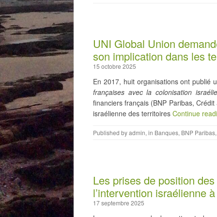
UNI Global Union demande
son implication dans les te
15 octobre 2025
En 2017, huit organisations ont publié 
françaises avec la colonisation israéli
financiers français (BNP Paribas, Crédit
israélienne des territoires
Continue read
Published by
admin
, in
Banques
,
BNP Paribas
Les prises de position des
l’intervention israélienne 
17 septembre 2025