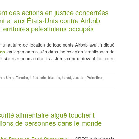
nt des actions en justice concertées
i et aux États-Unis contre Airbnb
territoires palestiniens occupés
unautaire de location de logements Airbnb avait indiqué
ces
les logements situés dans les colonies israéliennes de
plusieurs recours collectifs à Jérusalem et devant les cours
ats-Unis
,
Foncier
,
Hôtellerie
,
Irlande
,
Israël
,
Justice
,
Palestine
,
urité alimentaire aiguë touchent
llions de personnes dans le monde
obal Report on Food Crises 2025 »
(GRFC) publié par le