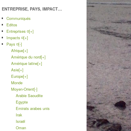
ENTREPRISE, PAYS, IMPACT…
Communiqués
Editos
Entreprises ¤
[+]
Impacts ¤
[+]
Pays ¤
[-]
Afrique
[+]
Amérique du nord
[+]
Amérique latine
[+]
Asie
[+]
Europe
[+]
Monde
Moyen-Orient
[-]
Arabie Saoudite
Egypte
Emirats arabes unis
Irak
Israël
Oman