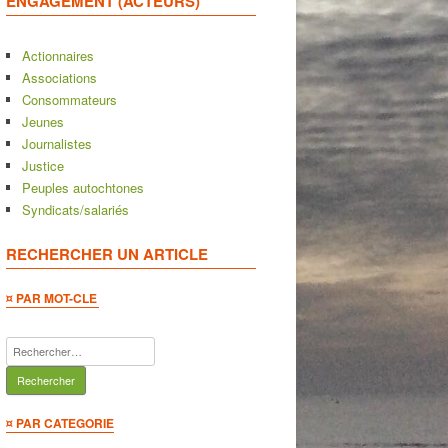
ENGAGEMENT (ACTEURS)
Actionnaires
Associations
Consommateurs
Jeunes
Journalistes
Justice
Peuples autochtones
Syndicats/salariés
RECHERCHER UN ARTICLE
¤ PAR MOT-CLE
Rechercher :
¤ PAR CATEGORIE