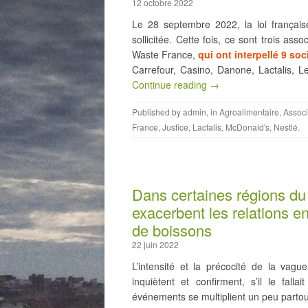
12 octobre 2022
Le 28 septembre 2022, la loi françai
sollicitée. Cette fois, ce sont trois as
Waste France,
qui ont interpellé 9 soc
Carrefour, Casino, Danone, Lactalis, L
Continue reading →
Published by
admin
, in
Agroalimentaire
,
Associ
France
,
Justice
,
Lactalis
,
McDonald's
,
Nestlé
.
Dans certaines régions du
exacerbent les relations en
de boissons
22 juin 2022
L’intensité et la précocité de la vag
inquiètent et confirment, s’il le fall
événements se multiplient un peu partou