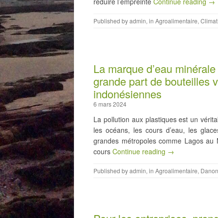
réduire l’empreinte
Continue reading →
Published by
admin
, in
Agroalimentaire
,
Climat
La marque d’eau minérale 
grande part de bouteilles v
indonésiennes
6 mars 2024
La pollution aux plastiques est un vérit
les océans, les cours d’eau, les glac
grandes métropoles comme Lagos au Ni
cours
Continue reading →
Published by
admin
, in
Agroalimentaire
,
Dano