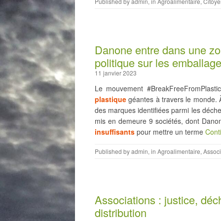
Published by
admin
, in
Agroalimentaire
,
Citoye
Danone entre dans une zo
politique sur les emballag
11 janvier 2023
Le mouvement #BreakFreeFromPlastic
plastique
géantes à travers le monde. 
des marques identifiées parmi les déche
mis en demeure 9 sociétés, dont Danone
insuffisants
pour mettre un terme
Cont
Published by
admin
, in
Agroalimentaire
,
Associ
Associations : justice, déc
distribution