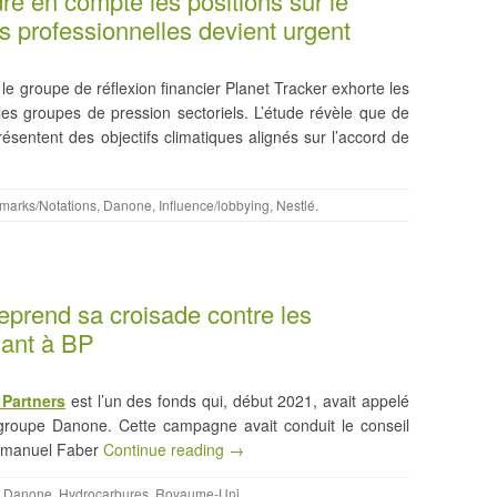
dre en compte les positions sur le
ns professionnelles devient urgent
 le groupe de réflexion financier Planet Tracker exhorte les
les groupes de pression sectoriels. L’étude révèle que de
sentent des objectifs climatiques alignés sur l’accord de
marks/Notations
,
Danone
,
Influence/lobbying
,
Nestlé
.
reprend sa croisade contre les
uant à BP
 Partners
est l’un des fonds qui, début 2021, avait appelé
groupe Danone. Cette campagne avait conduit le conseil
Emmanuel Faber
Continue reading →
,
Danone
,
Hydrocarbures
,
Royaume-Uni
.