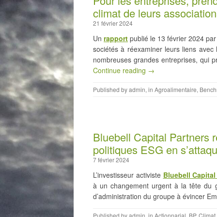
Pour les entreprises, pren
climat de leurs associatio
21 février 2024
Un
rapport
publié le 13 février 2024 par
sociétés à réexaminer leurs liens avec 
nombreuses grandes entreprises, qui pré
Continue reading →
Published by
admin
, in
Agroalimentaire
,
Bench
Bluebell Capital Partners 
politiques ESG en s’attaq
7 février 2024
L’investisseur activiste
Bluebell Capital
à un changement urgent à la tête du 
d’administration du groupe à évincer 
Published by
admin
, in
Actionnarial
,
BP
,
Climat