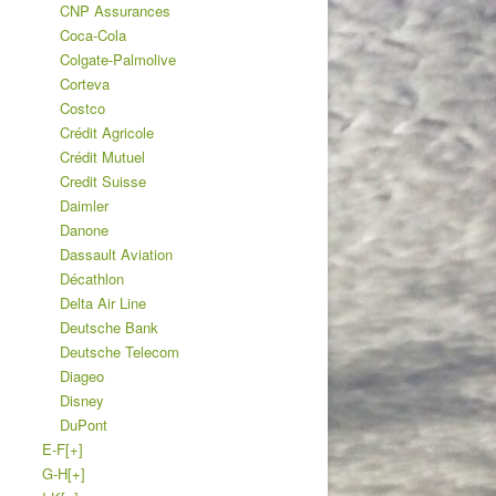
CNP Assurances
Coca-Cola
Colgate-Palmolive
Corteva
Costco
Crédit Agricole
Crédit Mutuel
Credit Suisse
Daimler
Danone
Dassault Aviation
Décathlon
Delta Air Line
Deutsche Bank
Deutsche Telecom
Diageo
Disney
DuPont
E-F
[+]
G-H
[+]