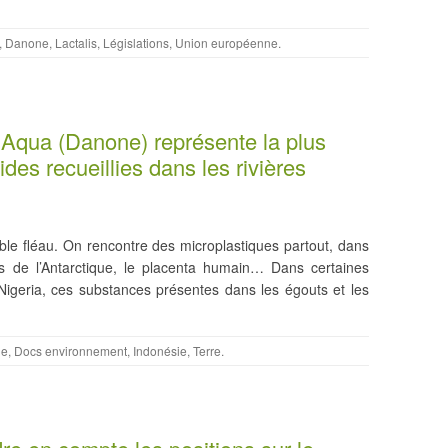
,
Danone
,
Lactalis
,
Législations
,
Union européenne
.
Aqua (Danone) représente la plus
ides recueillies dans les rivières
able fléau. On rencontre des microplastiques partout, dans
es de l’Antarctique, le placenta humain… Dans certaines
geria, ces substances présentes dans les égouts et les
ne
,
Docs environnement
,
Indonésie
,
Terre
.