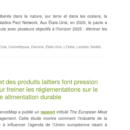
 libérés dans la nature, sur terre et dans les océans, la
lastics Pact Network. Aux États-Unis, en 2020, le pacte a
te avec plusieurs objectifs à l’horizon 2025 : éliminer les
Cola
,
Cosmétiques
,
Danone
,
Etats-Unis
,
L'Oréal
,
Lactalis
,
Nestlé
,
t des produits laitiers font pression
r freiner les réglementations sur le
ne alimentation durable
luenceMap a publié un
rapport
intitulé
The European Meat
gagement
. Cette étude montre comment l’industrie de la
he à influencer l’agenda de l’Union européenne visant à