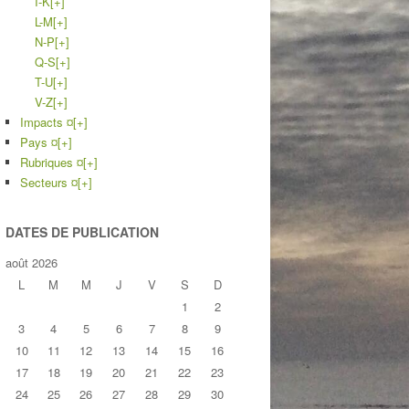
I-K
[+]
L-M
[+]
N-P
[+]
Q-S
[+]
T-U
[+]
V-Z
[+]
Impacts ¤
[+]
Pays ¤
[+]
Rubriques ¤
[+]
Secteurs ¤
[+]
DATES DE PUBLICATION
août 2026
L
M
M
J
V
S
D
1
2
3
4
5
6
7
8
9
10
11
12
13
14
15
16
17
18
19
20
21
22
23
24
25
26
27
28
29
30