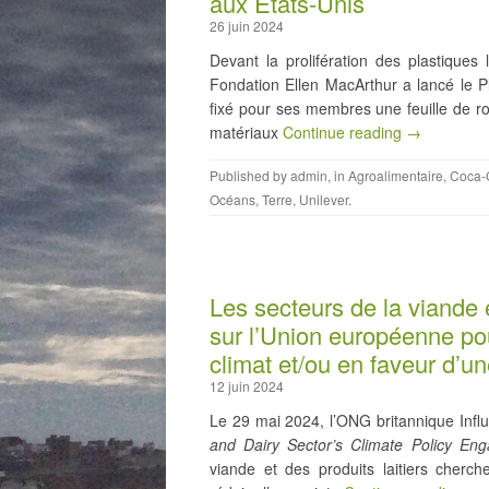
aux États-Unis
26 juin 2024
Devant la prolifération des plastiques
Fondation Ellen MacArthur a lancé le P
fixé pour ses membres une feuille de rou
matériaux
Continue reading →
Published by
admin
, in
Agroalimentaire
,
Coca-
Océans
,
Terre
,
Unilever
.
Les secteurs de la viande e
sur l’Union européenne pou
climat et/ou en faveur d’u
12 juin 2024
Le 29 mai 2024, l’ONG britannique Inf
and Dairy Sector’s Climate Policy En
viande et des produits laitiers cherc