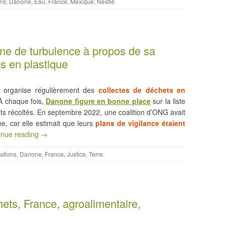
ns
,
Danone
,
Eau
,
France
,
Mexique
,
Nestlé
.
ne de turbulence à propos de sa
es en plastique
 organise régulièrement des
collectes de déchets en
À chaque fois,
Danone figure en bonne place
sur la liste
ts récoltés. En septembre 2022, une coalition d’ONG avait
, car elle estimait que leurs
plans de vigilance étaient
inue reading →
ations
,
Danone
,
France
,
Justice
,
Terre
.
hets, France, agroalimentaire,