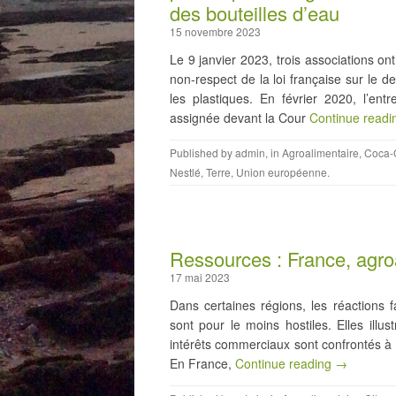
des bouteilles d’eau
15 novembre 2023
Le 9 janvier 2023, trois associations on
non-respect de la loi française sur le d
les plastiques. En février 2020, l’en
assignée devant la Cour
Continue read
Published by
admin
, in
Agroalimentaire
,
Coca-
Nestlé
,
Terre
,
Union européenne
.
Ressources : France, agro
17 mai 2023
Dans certaines régions, les réactions 
sont pour le moins hostiles. Elles illu
intérêts commerciaux sont confrontés à l
En France,
Continue reading →