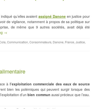
t indiqué qu’elles avaient
assigné Danone
en justice pour
evoir de vigilance, notamment à propos de sa politique sur
treprise, de même que 9 autres sociétés, avait déjà été
ing →
Cola
,
Communication
,
Consommateurs
,
Danone
,
France
,
Justice
,
alimentaire
face à
l’exploitation commerciale des eaux de source
strent bien les polémiques qui peuvent surgir lorsque des
’exploitation d’un
bien commun
aussi précieux que l’eau.