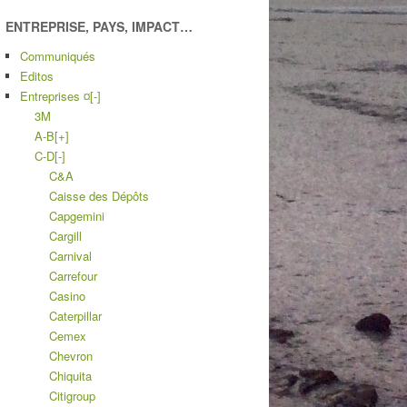
ENTREPRISE, PAYS, IMPACT…
Communiqués
Editos
Entreprises ¤
[-]
3M
A-B
[+]
C-D
[-]
C&A
Caisse des Dépôts
Capgemini
Cargill
Carnival
Carrefour
Casino
Caterpillar
Cemex
Chevron
Chiquita
Citigroup