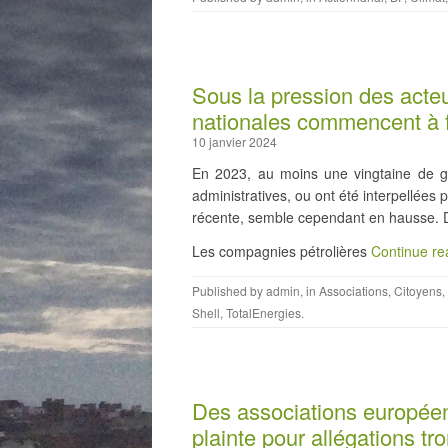
Sous la pression des acteurs
nationales commencent à 
10 janvier 2024
En 2023, au moins une vingtaine de gra
administratives, ou ont été interpellées
récente, semble cependant en hausse. D
Les compagnies pétrolières
Continue r
Published by
admin
, in
Associations
,
Citoyens
,
Shell
,
TotalEnergies
.
Des associations europée
plainte pour allégations tr