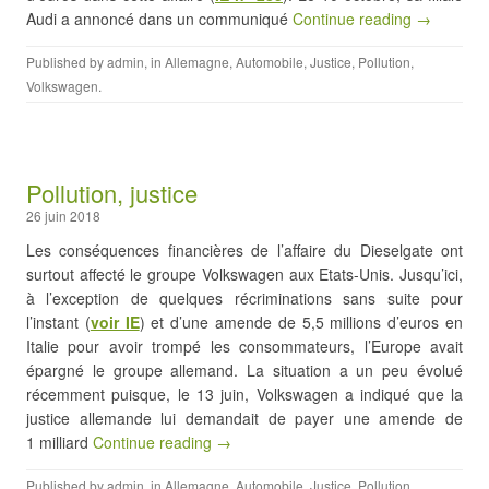
Audi a annoncé dans un communiqué
Continue reading →
Published by
admin
, in
Allemagne
,
Automobile
,
Justice
,
Pollution
,
Volkswagen
.
Pollution, justice
26 juin 2018
Les conséquences financières de l’affaire du Dieselgate ont
surtout affecté le groupe Volkswagen aux Etats-Unis. Jusqu’ici,
à l’exception de quelques récriminations sans suite pour
l’instant (
voir IE
) et d’une amende de 5,5 millions d’euros en
Italie pour avoir trompé les consommateurs, l’Europe avait
épargné le groupe allemand. La situation a un peu évolué
récemment puisque, le 13 juin, Volkswagen a indiqué que la
justice allemande lui demandait de payer une amende de
1 milliard
Continue reading →
Published by
admin
, in
Allemagne
,
Automobile
,
Justice
,
Pollution
,