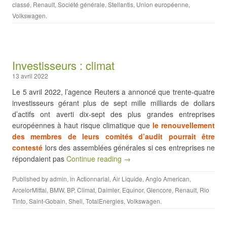
classé
,
Renault
,
Société générale
,
Stellantis
,
Union européenne
,
Volkswagen
.
Investisseurs : climat
13 avril 2022
Le 5 avril 2022, l’agence Reuters a annoncé que trente-quatre
investisseurs gérant plus de sept mille milliards de dollars
d’actifs ont averti dix-sept des plus grandes entreprises
européennes à haut risque climatique que
le renouvellement
des membres de leurs comités d’audit pourrait être
contesté
lors des assemblées générales si ces entreprises ne
répondaient pas
Continue reading →
Published by
admin
, in
Actionnarial
,
Air Liquide
,
Anglo American
,
ArcelorMittal
,
BMW
,
BP
,
Climat
,
Daimler
,
Equinor
,
Glencore
,
Renault
,
Rio
Tinto
,
Saint-Gobain
,
Shell
,
TotalEnergies
,
Volkswagen
.