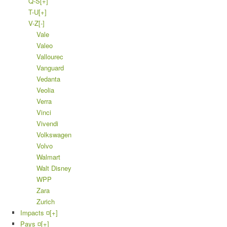
Q-S
[+]
T-U
[+]
V-Z
[-]
Vale
Valeo
Vallourec
Vanguard
Vedanta
Veolia
Verra
Vinci
Vivendi
Volkswagen
Volvo
Walmart
Walt Disney
WPP
Zara
Zurich
Impacts ¤
[+]
Pays ¤
[+]