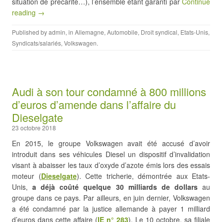
situation de précarité…), l’ensemble étant garanti par
Continue
reading →
Published by
admin
, in
Allemagne
,
Automobile
,
Droit syndical
,
Etats-Unis
,
Syndicats/salariés
,
Volkswagen
.
Audi à son tour condamné à 800 millions
d’euros d’amende dans l’affaire du
Dieselgate
23 octobre 2018
En 2015, le groupe Volkswagen avait été accusé d’avoir
introduit dans ses véhicules Diesel un dispositif d’invalidation
visant à abaisser les taux d’oxyde d’azote émis lors des essais
moteur (
Dieselgate
). Cette tricherie, démontrée aux Etats-
Unis,
a déjà coûté quelque 30 milliards de dollars
au
groupe dans ce pays. Par ailleurs, en juin dernier, Volkswagen
a été condamné par la justice allemande à payer 1 milliard
d’euros dans cette affaire (
IE n° 283
). Le 10 octobre, sa filiale