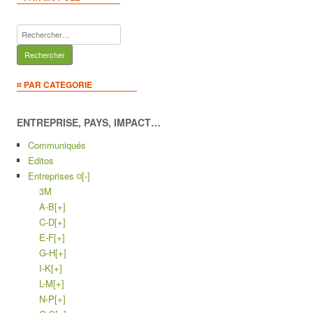
Rechercher :
¤ PAR CATEGORIE
ENTREPRISE, PAYS, IMPACT…
Communiqués
Editos
Entreprises ¤
[-]
3M
A-B
[+]
C-D
[+]
E-F
[+]
G-H
[+]
I-K
[+]
L-M
[+]
N-P
[+]