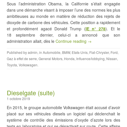
Sous l’administration Obama, la Californie s’était engagée
dans une démarche visant à imposer l’une des normes les plus
ambitieuses au monde en matière de réduction des rejets de
dioxyde de carbone des véhicules. Cette position a rapidement
et profondément agacé Donald Trump (
IE n° 278
). Et le
18 septembre dernier, celui-ci a annoncé que son
administration allait, dès le
Continue reading →
Published by
admin
, in
Automobile
,
BMW
,
Etats-Unis
,
Fiat-Chrysler
,
Ford
,
Gaz à effet de serre
,
General Motors
,
Honda
,
Influence/lobbying
,
Nissan
,
Toyota
,
Volkswagen
.
Dieselgate (suite)
1 octobre 2019
En 2015, le groupe automobile Volkswagen était accusé d’avoir
placé sur ses véhicules diesels un logiciel qui déclenchait le
système de contrôle des émissions d’oxyde d’azote lors des
tests en laboratoire et qui se désactivait sur route. Cette affaire