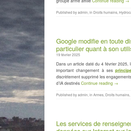
groupe armé affilié
Continue reading →
Published by
admin
, in
Droits humains
,
Hydroc
Google modifie en toute dis
particulier quant à son uti
19 février 2025
Dans un article daté du 4 février 2025, 
important changement à ses
princip
discrètement supprimé les engagements q
d’IA destinés
Continue reading →
Published by
admin
, in
Armes
,
Droits humains
,
Les services de renseigne
données sur Internet sur le