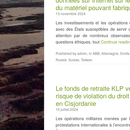
du matériel pouvant fabri
13 novembre 2024
Les investissements et les opération
avec des États susceptibles de servir 
attention par de nombreux observate
questions éthiques, tout
Continue readi
Published by
admin
, in
ABB
,
Allemagne
,
Droit
Russie
,
Suisse
,
Taïwan
.
Le fonds de retraite KLP v
risque de violation du droi
en Cisjordanie
10 juillet 2024
Les opérations militaires menées par 
protestations internationales à l’encont