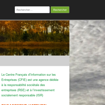
Rechercher :
Le Centre Français d’Information sur les
Entreprises (CFIE) est une agence dédiée
à la responsabilité sociétale des
entreprises (RSE) et à l’investissement
socialement responsable (ISR)