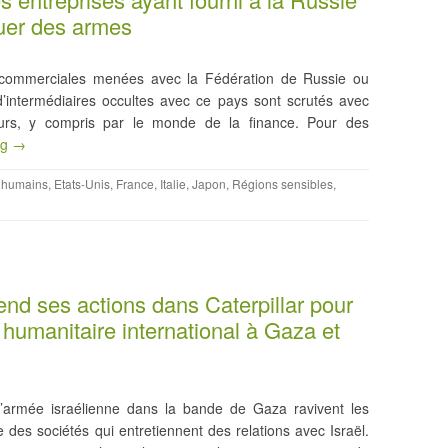
quer des armes
s commerciales menées avec la Fédération de Russie ou
d’intermédiaires occultes avec ce pays sont scrutés avec
urs, y compris par le monde de la finance. Pour des
ng →
s humains
,
Etats-Unis
,
France
,
Italie
,
Japon
,
Régions sensibles
,
end ses actions dans Caterpillar pour
t humanitaire international à Gaza et
l’armée israélienne dans la bande de Gaza ravivent les
re des sociétés qui entretiennent des relations avec Israël.