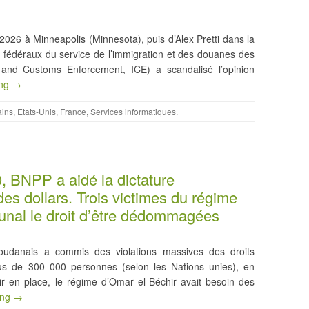
026 à Minneapolis (Minnesota), puis d’Alex Pretti dans la
s fédéraux du service de l’immigration et des douanes des
n and Customs Enforcement, ICE) a scandalisé l’opinion
ing →
ains
,
Etats-Unis
,
France
,
Services informatiques
.
 BNPP a aidé la dictature
es dollars. Trois victimes du régime
ibunal le droit d’être dédommagées
udanais a commis des violations massives des droits
us de 300 000 personnes (selon les Nations unies), en
nir en place, le régime d’Omar el-Béchir avait besoin des
ing →