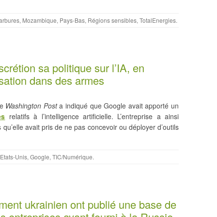
arbures
,
Mozambique
,
Pays-Bas
,
Régions sensibles
,
TotalEnergies
.
crétion sa politique sur l’IA, en
lisation dans des armes
le
Washington Post
a indiqué que Google avait apporté un
es
relatifs à l’intelligence artificielle. L’entreprise a ainsi
u’elle avait pris de ne pas concevoir ou déployer d’outils
Etats-Unis
,
Google
,
TIC/Numérique
.
ment ukrainien ont publié une base de
s entreprises ayant fourni à la Russie