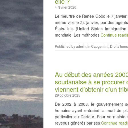
elle ?
4 février 2026
Le meurtre de Renee Good le 7 janvier 2
même ville le 24 janvier, par des agent
États-Unis (United States Immigratio
mondiale. Les méthodes
Continue read
Published by
admin
, in
Capgemini
,
Droits hum
Au début des années 2000,
soudanaise à se procurer d
viennent d’obtenir d’un tr
29 octobre 2025
De 2002 à 2008, le gouvernement so
humains ayant entraîné la mort de pl
particulier au Darfour. Pour se mainte
revenus générés par ses
Continue read