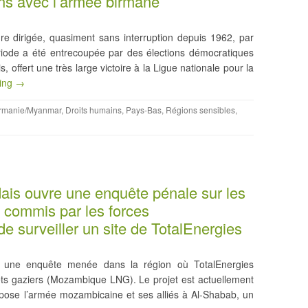
ens avec l’armée birmane
e dirigée, quasiment sans interruption depuis 1962, par
période a été entrecoupée par des élections démocratiques
, offert une très large victoire à la Ligue nationale pour la
ding →
rmanie/Myanmar
,
Droits humains
,
Pays-Bas
,
Régions sensibles
,
is ouvre une enquête pénale sur les
 commis par les forces
 surveiller un site de TotalEnergies
 une enquête menée dans la région où TotalEnergies
ets gaziers (Mozambique LNG). Le projet est actuellement
oppose l’armée mozambicaine et ses alliés à Al-Shabab, un