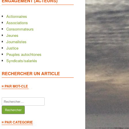
ENGAGEMENT (ACTEURS)
Actionnaires
Associations
Consommateurs
Jeunes
Journalistes
Justice
Peuples autochtones
Syndicats/salariés
RECHERCHER UN ARTICLE
¤ PAR MOT-CLE
Rechercher :
¤ PAR CATEGORIE