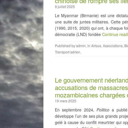
chinoise de rompre ses li
9 juillet 2025
Le Myanmar (Birmanie) est une dictatur
une suite de juntes militaires. Cette 
(1990, 2015, 2020) qui ont, à chaque fois
démocratie (LND) fondée
Continue rea
Published by
admin
, in
Airbus
,
Associations
,
Bi
Transport aérien
.
Le gouvernement néerlanda
accusations de massacres
mozambicaines chargées de
19 mars 2025
En septembre 2024,
Politico
a publié
développe l’un de ses plus grands proj
gelé à cause du conflit meurtrier qui 