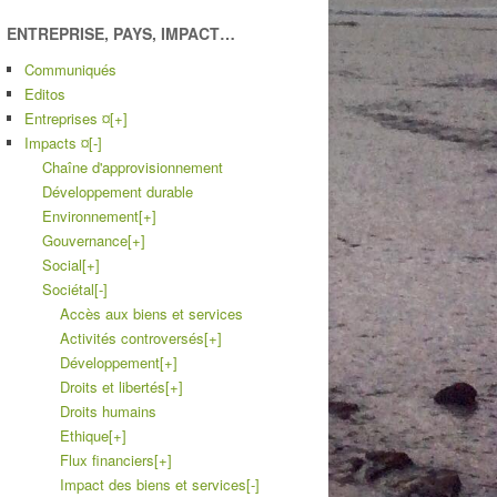
ENTREPRISE, PAYS, IMPACT…
Communiqués
Editos
Entreprises ¤
[+]
Impacts ¤
[-]
Chaîne d'approvisionnement
Développement durable
Environnement
[+]
Gouvernance
[+]
Social
[+]
Sociétal
[-]
Accès aux biens et services
Activités controversés
[+]
Développement
[+]
Droits et libertés
[+]
Droits humains
Ethique
[+]
Flux financiers
[+]
Impact des biens et services
[-]