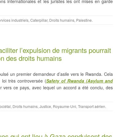
ons internationales et les juristes les ont mises en garde
rvices industriels
,
Caterpillar
,
Droits humains
,
Palestine
.
iliter l’expulsion de migrants pourrait
on des droits humains
pulsé un premier demandeur d’asile vers le Rwanda. Cela
e loi très controversée (
Safety of Rwanda (Asylum and
r vers ce pays, avec lequel un accord a été conclu, des
ociétal
,
Droits humains
,
Justice
,
Royaume-Uni
,
Transport aérien
.
s qui ont lieu à Gaza conduisent des