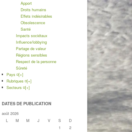
Apport
Droits humains
Effets indésirables
Obsolescence
Santé
Impacts sociétaux
Influence/lobbying
Partage de valeur
Régions sensibles
Respect de la personne
Sûreté
Pays ¤
[+]
Rubriques ¤
[+]
Secteurs ¤
[+]
DATES DE PUBLICATION
août 2026
L
M
M
J
V
S
D
1
2