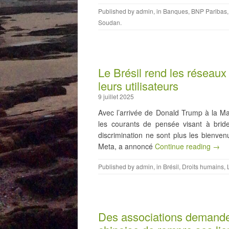
Published by
admin
, in
Banques
,
BNP Paribas
Soudan
.
Le Brésil rend les réseau
leurs utilisateurs
9 juillet 2025
Avec l’arrivée de Donald Trump à la Mai
les courants de pensée visant à brid
discrimination ne sont plus les bienve
Meta, a annoncé
Continue reading →
Published by
admin
, in
Brésil
,
Droits humains
,
Des associations demanden