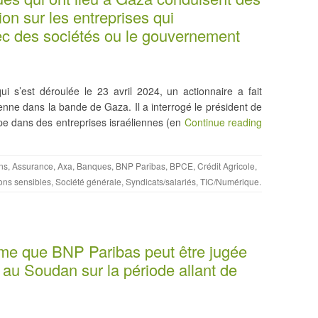
ion sur les entreprises qui
vec des sociétés ou le gouvernement
i s’est déroulée le 23 avril 2024, un actionnaire a fait
élienne dans la bande de Gaza. Il a interrogé le président de
pe dans des entreprises israéliennes (en
Continue reading
ns
,
Assurance
,
Axa
,
Banques
,
BNP Paribas
,
BPCE
,
Crédit Agricole
,
ons sensibles
,
Société générale
,
Syndicats/salariés
,
TIC/Numérique
.
time que BNP Paribas peut être jugée
au Soudan sur la période allant de