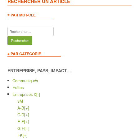
RECHERCHER UN ARTICLE
¤ PAR MOT-CLE
Rechercher :
¤ PAR CATEGORIE
ENTREPRISE, PAYS, IMPACT…
Communiqués
Editos
Entreprises ¤
[-]
3M
A-B
[+]
C-D
[+]
E-F
[+]
G-H
[+]
I-K
[+]