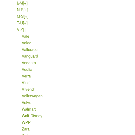
L-M
[+]
N-P
[+]
Q-S
[+]
T-U
[+]
V-Z
[-]
Vale
Valeo
Vallourec
Vanguard
Vedanta
Veolia
Verra
Vinci
Vivendi
Volkswagen
Volvo
Walmart
Walt Disney
WPP
Zara