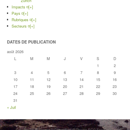
Zurich
Impacts ¤
[+]
Pays ¤
[+]
Rubriques ¤
[+]
Secteurs ¤
[+]
DATES DE PUBLICATION
août 2026
L
M
M
J
V
S
D
1
2
3
4
5
6
7
8
9
10
11
12
13
14
15
16
17
18
19
20
21
22
23
24
25
26
27
28
29
30
31
« Juil
Proudly powered by WordPress
|
Theme RCG Forest