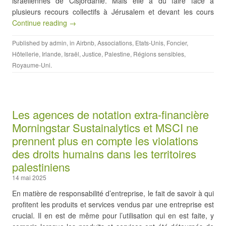
israéliennes de Cisjordanie. Mais elle a dû faire face à
plusieurs recours collectifs à Jérusalem et devant les cours
Continue reading →
Published by
admin
, in
Airbnb
,
Associations
,
Etats-Unis
,
Foncier
,
Hôtellerie
,
Irlande
,
Israël
,
Justice
,
Palestine
,
Régions sensibles
,
Royaume-Uni
.
Les agences de notation extra-financière
Morningstar Sustainalytics et MSCI ne
prennent plus en compte les violations
des droits humains dans les territoires
palestiniens
14 mai 2025
En matière de responsabilité d’entreprise, le fait de savoir à qui
profitent les produits et services vendus par une entreprise est
crucial. Il en est de même pour l’utilisation qui en est faite, y