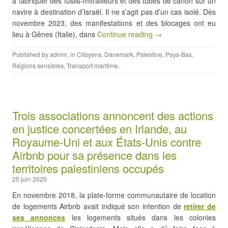
à fabriquer des fusils-mitrailleurs et des tubes de canon sur un
navire à destination d’Israël. Il ne s’agit pas d’un cas isolé. Dès
novembre 2023, des manifestations et des blocages ont eu
lieu à Gênes (Italie), dans
Continue reading →
Published by
admin
, in
Citoyens
,
Danemark
,
Palestine
,
Pays-Bas
,
Régions sensibles
,
Transport maritime
.
Trois associations annoncent des actions
en justice concertées en Irlande, au
Royaume-Uni et aux États-Unis contre
Airbnb pour sa présence dans les
territoires palestiniens occupés
25 juin 2025
En novembre 2018, la plate-forme communautaire de location
de logements Airbnb avait indiqué son intention de
retirer de
ses annonces
les logements situés dans les colonies