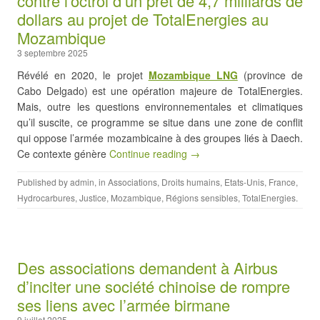
contre l’octroi d’un prêt de 4,7 milliards de
dollars au projet de TotalEnergies au
Mozambique
3 septembre 2025
Révélé en 2020, le projet
Mozambique LNG
(province de
Cabo Delgado) est une opération majeure de TotalEnergies.
Mais, outre les questions environnementales et climatiques
qu’il suscite, ce programme se situe dans une zone de conflit
qui oppose l’armée mozambicaine à des groupes liés à Daech.
Ce contexte génère
Continue reading →
Published by
admin
, in
Associations
,
Droits humains
,
Etats-Unis
,
France
,
Hydrocarbures
,
Justice
,
Mozambique
,
Régions sensibles
,
TotalEnergies
.
Des associations demandent à Airbus
d’inciter une société chinoise de rompre
ses liens avec l’armée birmane
9 juillet 2025