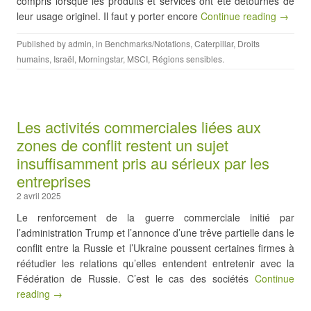
compris lorsque les produits et services ont été détournés de
leur usage originel. Il faut y porter encore
Continue reading →
Published by
admin
, in
Benchmarks/Notations
,
Caterpillar
,
Droits
humains
,
Israël
,
Morningstar
,
MSCI
,
Régions sensibles
.
Les activités commerciales liées aux
zones de conflit restent un sujet
insuffisamment pris au sérieux par les
entreprises
2 avril 2025
Le renforcement de la guerre commerciale initié par
l’administration Trump et l’annonce d’une trêve partielle dans le
conflit entre la Russie et l’Ukraine poussent certaines firmes à
réétudier les relations qu’elles entendent entretenir avec la
Fédération de Russie. C’est le cas des sociétés
Continue
reading →