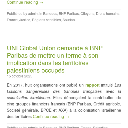
Continue reading →
Published by
admin
, in
Banques
,
BNP Paribas
,
Citoyens
,
Droits humains
,
France
,
Justice
,
Régions sensibles
,
Soudan
.
UNI Global Union demande à BNP
Paribas de mettre un terme à son
implication dans les territoires
palestiniens occupés
15 octobre 2025
En 2017, huit organisations ont publié un
rapport
intitulé
Les
Liaisons dangereuses des banques françaises avec la
colonisation israélienne
. Elles dénonçaient la contribution de
cinq groupes financiers français (BNP Paribas, Crédit agricole,
Société générale, BPCE et AXA) à la colonisation israélienne
des territoires
Continue reading →
Published by
admin
, in
Banques
,
BNP Paribas
,
France
,
Palestine
,