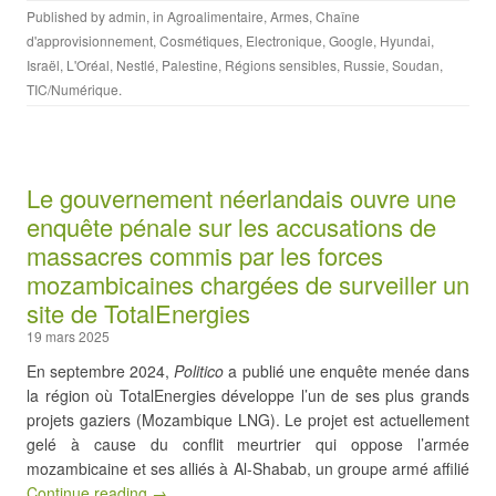
Published by
admin
, in
Agroalimentaire
,
Armes
,
Chaîne
d'approvisionnement
,
Cosmétiques
,
Electronique
,
Google
,
Hyundai
,
Israël
,
L'Oréal
,
Nestlé
,
Palestine
,
Régions sensibles
,
Russie
,
Soudan
,
TIC/Numérique
.
Le gouvernement néerlandais ouvre une
enquête pénale sur les accusations de
massacres commis par les forces
mozambicaines chargées de surveiller un
site de TotalEnergies
19 mars 2025
En septembre 2024,
Politico
a publié une enquête menée dans
la région où TotalEnergies développe l’un de ses plus grands
projets gaziers (Mozambique LNG). Le projet est actuellement
gelé à cause du conflit meurtrier qui oppose l’armée
mozambicaine et ses alliés à Al-Shabab, un groupe armé affilié
Continue reading →