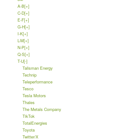
A-B
[+]
C-D
[+]
E-F
[+]
G-H
[+]
I-K
[+]
L-M
[+]
N-P
[+]
Q-S
[+]
T-U
[-]
Talisman Energy
Technip
Teleperformance
Tesco
Tesla Motors
Thales
The Metals Company
TikTok
TotalEnergies
Toyota
Twitter/X