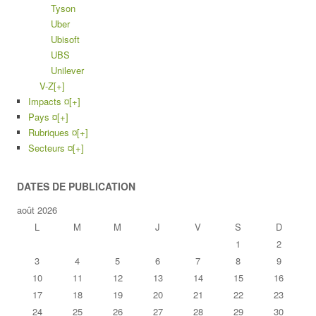
Tyson
Uber
Ubisoft
UBS
Unilever
V-Z
[+]
Impacts ¤
[+]
Pays ¤
[+]
Rubriques ¤
[+]
Secteurs ¤
[+]
DATES DE PUBLICATION
août 2026
L
M
M
J
V
S
D
1
2
3
4
5
6
7
8
9
10
11
12
13
14
15
16
17
18
19
20
21
22
23
24
25
26
27
28
29
30