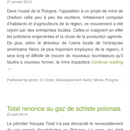
21 janvier 2015
Dans l’ouest de la Pologne, l’opposition à un projet de mine de
charbon rallie peu à peu les soutiens. Initialement composé
d’habitants et d’agriculteurs de la région, ce mouvement a été
rejoint par des entreprises locales. Celles-ci craignent en effet
les pollutions engendrées et la chute de la production agricole.
De plus, selon le directeur de l’usine locale de l’entreprise
américaine Heinz (le plus important employeur de la région), il
sera long et difficile de trouver de nouveaux fournisseurs qu’il
faudra à nouveau former, la mine impactera
Continue reading
→
Published by
admin
, in
Climat
,
Développement
,
Heinz
,
Mines
,
Pologne
.
Total renonce au gaz de schiste polonais
23 avril 2014
Le pétrolier français Total n’a pas demandé le renouvellement
de ses permis d’exploitation en Pologne. Le pays, qui était