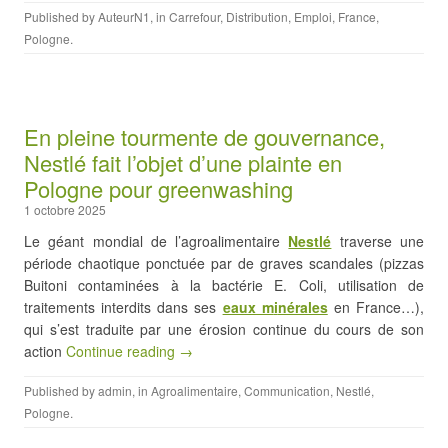
Published by
AuteurN1
, in
Carrefour
,
Distribution
,
Emploi
,
France
,
Pologne
.
En pleine tourmente de gouvernance,
Nestlé fait l’objet d’une plainte en
Pologne pour greenwashing
1 octobre 2025
Le géant mondial de l’agroalimentaire
Nestlé
traverse une
période chaotique ponctuée par de graves scandales (pizzas
Buitoni contaminées à la bactérie E. Coli, utilisation de
traitements interdits dans ses
eaux m
i
nérales
en France…),
qui s’est traduite par une érosion continue du cours de son
action
Continue reading →
Published by
admin
, in
Agroalimentaire
,
Communication
,
Nestlé
,
Pologne
.