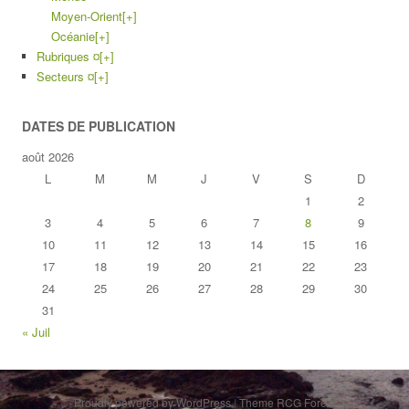
Moyen-Orient
[+]
Océanie
[+]
Rubriques ¤
[+]
Secteurs ¤
[+]
DATES DE PUBLICATION
août 2026
L
M
M
J
V
S
D
1
2
3
4
5
6
7
8
9
10
11
12
13
14
15
16
17
18
19
20
21
22
23
24
25
26
27
28
29
30
31
« Juil
Proudly powered by WordPress
|
Theme RCG Forest