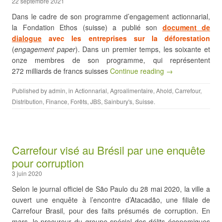
22 septembre 2021
Dans le cadre de son programme d’engagement actionnarial,
la Fondation Ethos (suisse) a publié son
document de
dialogue
avec les entreprises
sur la déforestation
(
engagement paper
). Dans un premier temps, les soixante et
onze membres de son programme, qui représentent
272 milliards de francs suisses
Continue reading →
Published by
admin
, in
Actionnarial
,
Agroalimentaire
,
Ahold
,
Carrefour
,
Distribution
,
Finance
,
Forêts
,
JBS
,
Sainbury's
,
Suisse
.
Carrefour visé au Brésil par une enquête
pour corruption
3 juin 2020
Selon le journal officiel de São Paulo du 28 mai 2020, la ville a
ouvert une enquête à l’encontre d’Atacadão, une filiale de
Carrefour Brasil, pour des faits présumés de corruption. En
mars, le procureur du groupe spécial des délits économiques