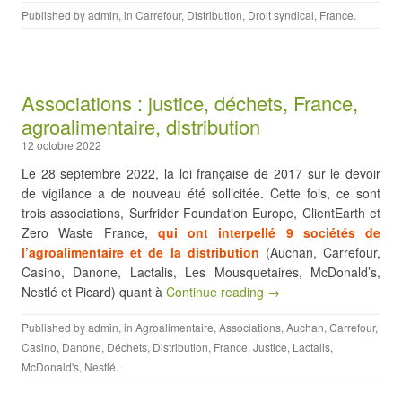
Published by
admin
, in
Carrefour
,
Distribution
,
Droit syndical
,
France
.
Associations : justice, déchets, France,
agroalimentaire, distribution
12 octobre 2022
Le 28 septembre 2022, la loi française de 2017 sur le devoir
de vigilance a de nouveau été sollicitée. Cette fois, ce sont
trois associations, Surfrider Foundation Europe, ClientEarth et
Zero Waste France,
qui ont interpellé 9 sociétés de
l’agroalimentaire et de la distribution
(Auchan, Carrefour,
Casino, Danone, Lactalis, Les Mousquetaires, McDonald’s,
Nestlé et Picard) quant à
Continue reading →
Published by
admin
, in
Agroalimentaire
,
Associations
,
Auchan
,
Carrefour
,
Casino
,
Danone
,
Déchets
,
Distribution
,
France
,
Justice
,
Lactalis
,
McDonald's
,
Nestlé
.