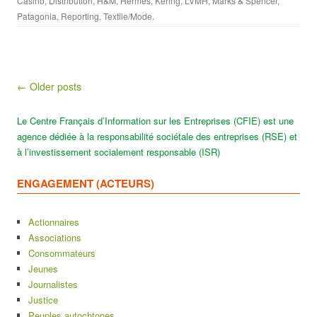
Casino
,
Distribution
,
H&M
,
Hermes
,
Kering
,
LVMH
,
Marks & Spencer
,
Patagonia
,
Reporting
,
Textile/Mode
.
Post navigation
← Older posts
Le Centre Français d’Information sur les Entreprises (CFIE) est une
agence dédiée à la responsabilité sociétale des entreprises (RSE) et
à l’investissement socialement responsable (ISR)
ENGAGEMENT (ACTEURS)
Actionnaires
Associations
Consommateurs
Jeunes
Journalistes
Justice
Peuples autochtones