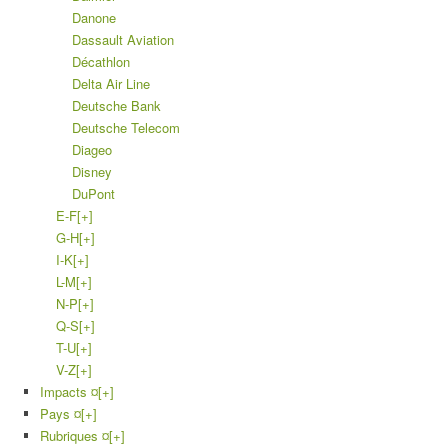
Danone
Dassault Aviation
Décathlon
Delta Air Line
Deutsche Bank
Deutsche Telecom
Diageo
Disney
DuPont
E-F
[+]
G-H
[+]
I-K
[+]
L-M
[+]
N-P
[+]
Q-S
[+]
T-U
[+]
V-Z
[+]
Impacts ¤
[+]
Pays ¤
[+]
Rubriques ¤
[+]