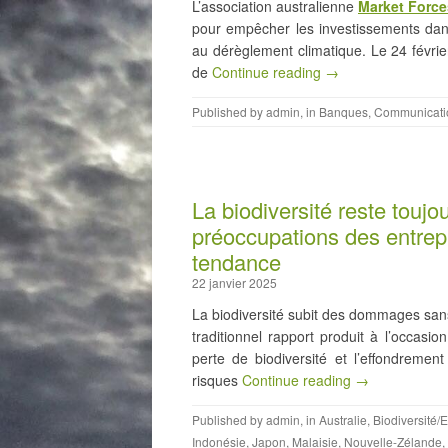
L’association australienne
Market Force
pour empêcher les investissements dans
au dérèglement climatique. Le 24 févr
de
Continue reading →
Published by
admin
, in
Banques
,
Communicati
La biodiversité reste toujou
préoccupations des entrepr
tendance
22 janvier 2025
La biodiversité subit des dommages sans
traditionnel rapport produit à l’occasi
perte de biodiversité et l’effondreme
risques
Continue reading →
Published by
admin
, in
Australie
,
Biodiversité
Indonésie
,
Japon
,
Malaisie
,
Nouvelle-Zélande
,