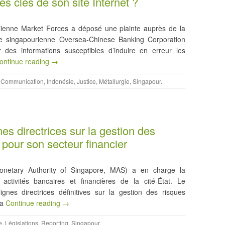
 clés de son site Internet ?
ralienne Market Forces a déposé une plainte auprès de la
e singapourienne Oversea-Chinese Banking Corporation
r des informations susceptibles d’induire en erreur les
ontinue reading →
,
Communication
,
Indonésie
,
Justice
,
Métallurgie
,
Singapour
.
es directrices sur la gestion des
pour son secteur financier
Monetary Authority of Singapore, MAS) a en charge la
activités bancaires et financières de la cité-État. Le
nes directrices définitives sur la gestion des risques
la
Continue reading →
e
,
Législations
,
Reporting
,
Singapour
.