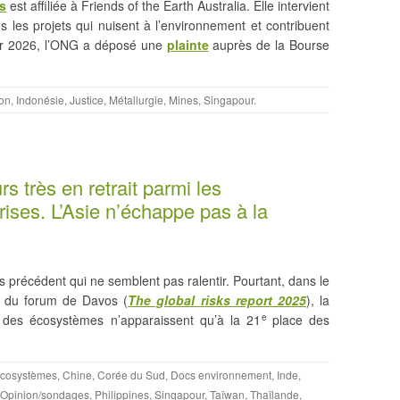
s
est affiliée à Friends of the Earth Australia. Elle intervient
 les projets qui nuisent à l’environnement et contribuent
ier 2026, l’ONG a déposé une
plainte
auprès de la Bourse
on
,
Indonésie
,
Justice
,
Métallurgie
,
Mines
,
Singapour
.
rs très en retrait parmi les
ises. L’Asie n’échappe pas à la
 précédent qui ne semblent pas ralentir. Pourtant, dans le
on du forum de Davos (
The global risks report 2025
), la
nt des écosystèmes n’apparaissent qu’à la 21
place des
e
/Ecosystèmes
,
Chine
,
Corée du Sud
,
Docs environnement
,
Inde
,
Opinion/sondages
,
Philippines
,
Singapour
,
Taïwan
,
Thaïlande
,