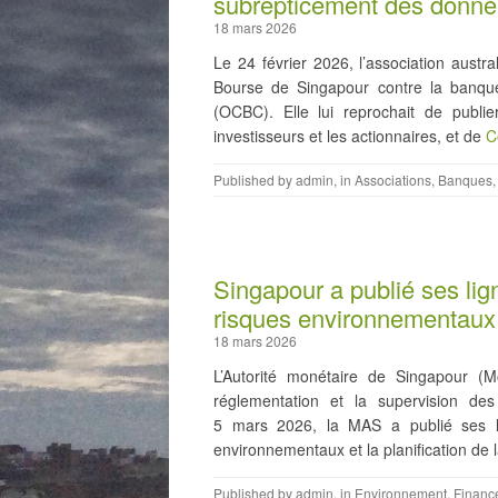
subrepticement des données
18 mars 2026
Le 24 février 2026, l’association aust
Bourse de Singapour contre la banqu
(OCBC). Elle lui reprochait de publie
investisseurs et les actionnaires, et de
C
Published by
admin
, in
Associations
,
Banques
Singapour a publié ses lign
risques environnementaux 
18 mars 2026
L’Autorité monétaire de Singapour (
réglementation et la supervision des 
5 mars 2026, la MAS a publié ses lig
environnementaux et la planification de 
Published by
admin
, in
Environnement
,
Financ