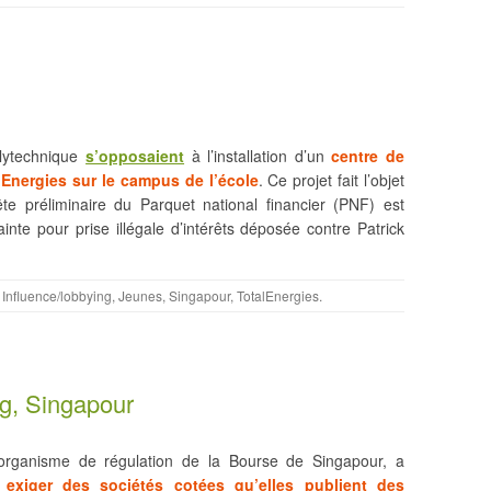
lytechnique
s’opposaient
à l’installation d’un
centre de
Energies sur le campus de l’école
. Ce projet fait l’objet
te préliminaire du Parquet national financier (PNF) est
inte pour prise illégale d’intérêts déposée contre Patrick
,
Influence/lobbying
,
Jeunes
,
Singapour
,
TotalEnergies
.
ng, Singapour
organisme de régulation de la Bourse de Singapour, a
t
exiger des sociétés cotées qu’elles publient des