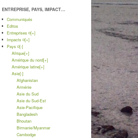
ENTREPRISE, PAYS, IMPACT…
Communiqués
Editos
Entreprises ¤
[+]
Impacts ¤
[+]
Pays ¤
[-]
Afrique
[+]
Amérique du nord
[+]
Amérique latine
[+]
Asie
[-]
Afghanistan
Arménie
Asie du Sud
Asie du Sud-Est
Asie-Pacifique
Bangladesh
Bhoutan
Birmanie/Myanmar
Cambodge