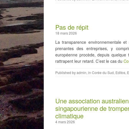
Pas de répit
18 mars 2026
La transparence environnementale et 
prenantes des entreprises, y compri
européenne procède, depuis quelque te
rattrapent leur retard. C’est le cas du
Co
Published by
admin
, in
Corée du Sud
,
Editos
,
E
Une association australi
singapourienne de tromper 
climatique
4 mars 2026