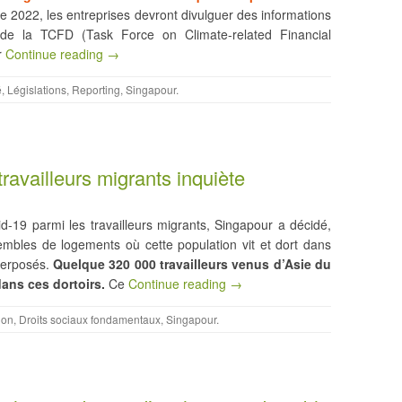
de 2022, les entreprises devront divulguer des informations
e la TCFD (Task Force on Climate-related Financial
r
Continue reading →
é
,
Législations
,
Reporting
,
Singapour
.
ravailleurs migrants inquiète
id-19 parmi les travailleurs migrants, Singapour a décidé,
nsembles de logements où cette population vit et dort dans
perposés.
Quelque 320 000 travailleurs venus d’Asie du
ans ces dortoirs.
Ce
Continue reading →
ion
,
Droits sociaux fondamentaux
,
Singapour
.