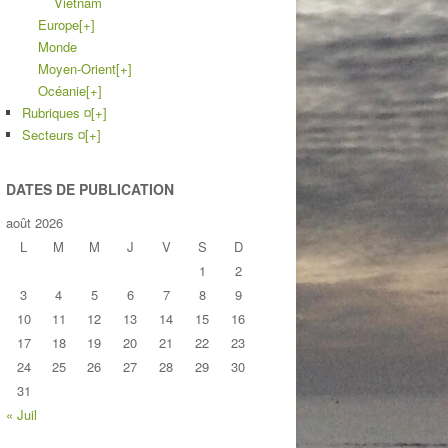
Vietnam
Europe
[+]
Monde
Moyen-Orient
[+]
Océanie
[+]
Rubriques ¤
[+]
Secteurs ¤
[+]
DATES DE PUBLICATION
août 2026
L
M
M
J
V
S
D
1
2
3
4
5
6
7
8
9
10
11
12
13
14
15
16
17
18
19
20
21
22
23
24
25
26
27
28
29
30
31
« Juil