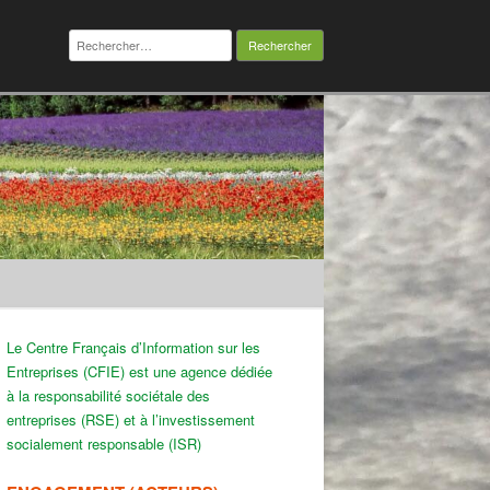
Rechercher :
Le Centre Français d’Information sur les
Entreprises (CFIE) est une agence dédiée
à la responsabilité sociétale des
entreprises (RSE) et à l’investissement
socialement responsable (ISR)