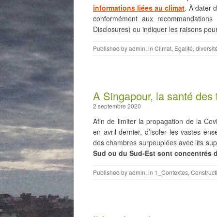
informations liées au climat
. À dater 
conformément aux recommandations d
Disclosures) ou indiquer les raisons pou
Published by
admin
, in
Climat
,
Egalité, diversit
A Singapour, la santé des t
2 septembre 2020
Afin de limiter la propagation de la Cov
en avril dernier, d’isoler les vastes e
des chambres surpeuplées avec lits su
Sud ou du Sud-Est sont concentrés d
Published by
admin
, in
1_Contextes
,
Construct