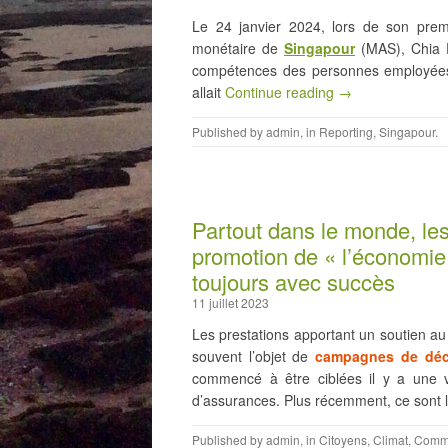
Le 24 janvier 2024, lors de son premi
monétaire de
Singapour
(MAS), Chia De
compétences des personnes employées d
allait
Continue reading →
Published by
admin
, in
Reporting
,
Singapour
.
Partout dans le monde, les
promotion de « l’économie 
toujours avec succès
11 juillet 2023
Les prestations apportant un soutien au
souvent l’objet de
campagnes de déc
commencé à être ciblées il y a une v
d’assurances. Plus récemment, ce sont l
Published by
admin
, in
Citoyens
,
Climat
,
Commu