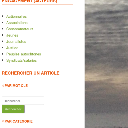
ENGAGEMENT (ACTEURS)
Actionnaires
Associations
Consommateurs
Jeunes
Journalistes
Justice
Peuples autochtones
Syndicats/salariés
RECHERCHER UN ARTICLE
¤ PAR MOT-CLE
Rechercher :
¤ PAR CATEGORIE