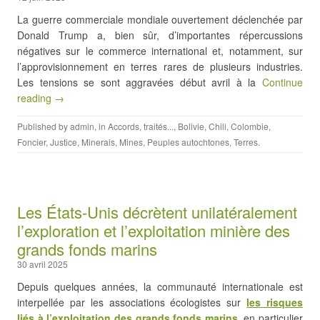
La guerre commerciale mondiale ouvertement déclenchée par
Donald Trump a, bien sûr, d’importantes répercussions
négatives sur le commerce international et, notamment, sur
l’approvisionnement en terres rares de plusieurs industries.
Les tensions se sont aggravées début avril à la
Continue
reading →
Published by
admin
, in
Accords, traités...
,
Bolivie
,
Chili
,
Colombie
,
Foncier
,
Justice
,
Minerais
,
Mines
,
Peuples autochtones
,
Terres
.
Les États-Unis décrètent unilatéralement
l’exploration et l’exploitation minière des
grands fonds marins
30 avril 2025
Depuis quelques années, la communauté internationale est
interpellée par les associations écologistes sur
les risques
liés à l’exploitation des grands fonds marins
, en particulier