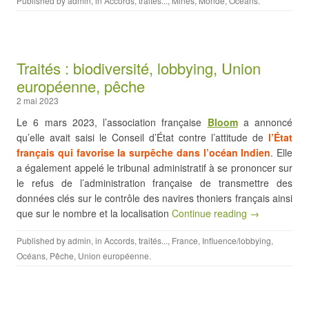
Published by
admin
, in
Accords, traités...
,
Mines
,
Monde
,
Océans
.
Traités : biodiversité, lobbying, Union
européenne, pêche
2 mai 2023
Le 6 mars 2023, l’association française
Bloom
a annoncé
qu’elle avait saisi le Conseil d’État contre l’attitude de
l’État
français qui favorise la surpêche dans l’océan Indien
. Elle
a également appelé le tribunal administratif à se prononcer sur
le refus de l’administration française de transmettre des
données clés sur le contrôle des navires thoniers français ainsi
que sur le nombre et la localisation
Continue reading →
Published by
admin
, in
Accords, traités...
,
France
,
Influence/lobbying
,
Océans
,
Pêche
,
Union européenne
.