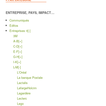
ENTREPRISE, PAYS, IMPACT…
Communiqués
Editos
Entreprises ¤
[-]
3M
A-B
[+]
C-D
[+]
E-F
[+]
G-H
[+]
I-K
[+]
L-M
[-]
L'Oréal
La banque Postale
Lactalis
LafargeHolcim
Lagardère
Leclerc
Lego