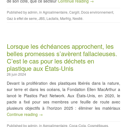
de son côté, que ce secteur
Continue reading →
Published by
admin
, in
Agroalimentaire
,
Cargill
,
Docs environnement
,
Gaz à effet de serre
,
JBS
,
Lactalis
,
Marfrig
,
Nestlé
.
Lorsque les échéances approchent, les
belles promesses s’avèrent fallacieuses.
C’est le cas pour les déchets en
plastique aux États-Unis
26 juin 2024
Devant la prolifération des plastiques libérés dans la nature,
sur terre et dans les océans, la Fondation Ellen MacArthur a
lancé le Plastics Pact Network. Aux États-Unis, en 2020, le
pacte a fixé pour ses membres une feuille de route avec
plusieurs objectifs à l’horizon 2025 : éliminer les matériaux
Continue reading →
Published by
admin
, in
Agroalimentaire
,
Coca-Cola
,
Cosmétiques
,