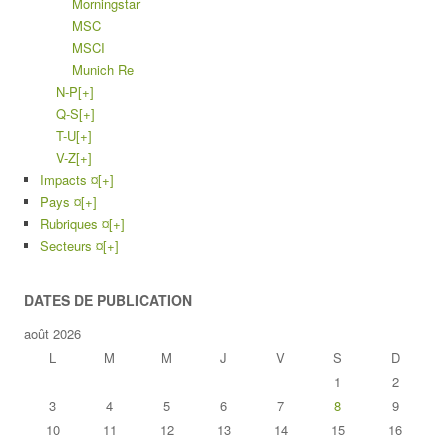
Morningstar
MSC
MSCI
Munich Re
N-P
[+]
Q-S
[+]
T-U
[+]
V-Z
[+]
Impacts ¤
[+]
Pays ¤
[+]
Rubriques ¤
[+]
Secteurs ¤
[+]
DATES DE PUBLICATION
août 2026
L
M
M
J
V
S
D
1
2
3
4
5
6
7
8
9
10
11
12
13
14
15
16