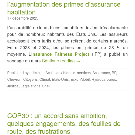
l’augmentation des primes d’assurance
habitation
17 décembre 2025
L’assurabilité de leurs biens immobiliers devient très alarmante
pour de nombreux habitants des États-Unis. Les assureurs
accroissent leurs tarifs et/ou se retirent de certains marchés.
Entre 2023 et 2024, les primes ont grimpé de 23 % en
moyenne. L’
Insurance Fairness Project
(IFP) a publié un
sondage en mars
Continue reading →
Published by
admin
, in
Accès aux biens et services
,
Assurance
,
BP
,
Chevron
,
Citoyens
,
Climat
,
Etats-Unis
,
ExxonMobil
,
Hydrocarbures
,
Justice
,
Législations
,
Shell
.
COP30 : un accord sans ambition,
quelques engagements, des feuilles de
route, des frustrations