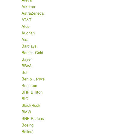
Arkema
AstraZeneca
AT&T
Atos
Auchan
Axa
Barclays
Barrick Gold
Bayer
BBVA
Bel
Ben & Jerry's
Benetton
BHP Billiton
BIC
BlackRock
BMW
BNP Paribas
Boeing
Bolloré