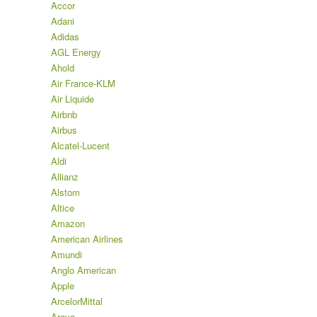
Accor
Adani
Adidas
AGL Energy
Ahold
Air France-KLM
Air Liquide
Airbnb
Airbus
Alcatel-Lucent
Aldi
Allianz
Alstom
Altice
Amazon
American Airlines
Amundi
Anglo American
Apple
ArcelorMittal
Areva