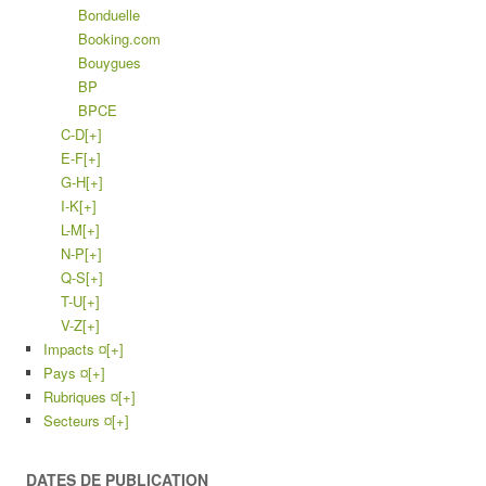
Bonduelle
Booking.com
Bouygues
BP
BPCE
C-D
[+]
E-F
[+]
G-H
[+]
I-K
[+]
L-M
[+]
N-P
[+]
Q-S
[+]
T-U
[+]
V-Z
[+]
Impacts ¤
[+]
Pays ¤
[+]
Rubriques ¤
[+]
Secteurs ¤
[+]
DATES DE PUBLICATION