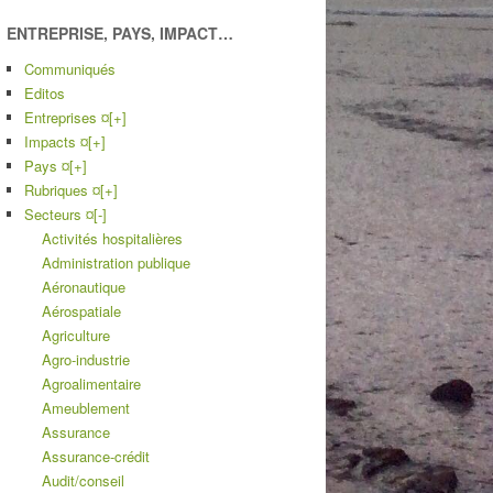
ENTREPRISE, PAYS, IMPACT…
Communiqués
Editos
Entreprises ¤
[+]
Impacts ¤
[+]
Pays ¤
[+]
Rubriques ¤
[+]
Secteurs ¤
[-]
Activités hospitalières
Administration publique
Aéronautique
Aérospatiale
Agriculture
Agro-industrie
Agroalimentaire
Ameublement
Assurance
Assurance-crédit
Audit/conseil