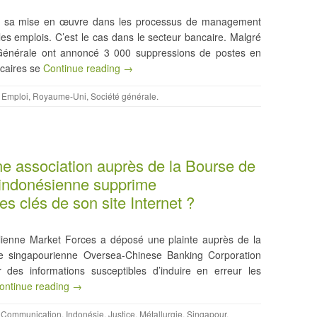
n de sa mise en œuvre dans les processus de management
les emplois. C’est le cas dans le secteur bancaire. Malgré
 Générale ont annoncé 3 000 suppressions de postes en
ncaires se
Continue reading →
,
Emploi
,
Royaume-Uni
,
Société générale
.
’une association auprès de la Bourse de
 indonésienne supprime
 clés de son site Internet ?
ralienne Market Forces a déposé une plainte auprès de la
e singapourienne Oversea-Chinese Banking Corporation
r des informations susceptibles d’induire en erreur les
ontinue reading →
,
Communication
,
Indonésie
,
Justice
,
Métallurgie
,
Singapour
.