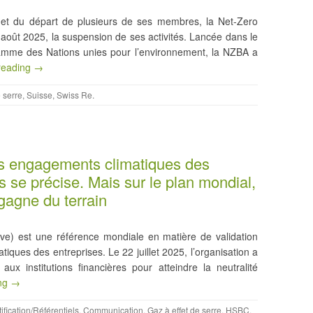
s et du départ de plusieurs de ses membres, la Net-Zero
 août 2025, la suspension de ses activités. Lancée dans le
ogramme des Nations unies pour l’environnement, la NZBA a
reading →
e serre
,
Suisse
,
Swiss Re
.
es engagements climatiques des
 se précise. Mais sur le plan mondial,
 gagne du terrain
ive) est une référence mondiale en matière de validation
iques des entreprises. Le 22 juillet 2025, l’organisation a
aux institutions financières pour atteindre la neutralité
ing →
ification/Référentiels
,
Communication
,
Gaz à effet de serre
,
HSBC
,