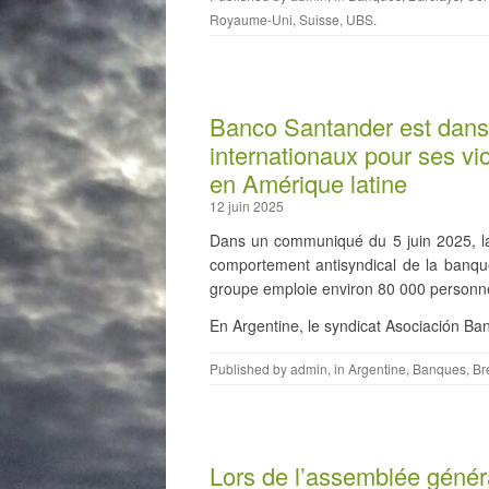
Royaume-Uni
,
Suisse
,
UBS
.
Banco Santander est dans
internationaux pour ses vio
en Amérique latine
12 juin 2025
Dans un communiqué du 5 juin 2025, la 
comportement antisyndical de la banq
groupe emploie environ 80 000 personne
En Argentine, le syndicat Asociación Ba
Published by
admin
, in
Argentine
,
Banques
,
Br
Lors de l’assemblée génér