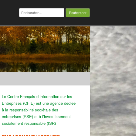
Rechercher :
Le Centre Français d’Information sur les
Entreprises (CFIE) est une agence dédiée
à la responsabilité sociétale des
entreprises (RSE) et à l’investissement
socialement responsable (ISR)