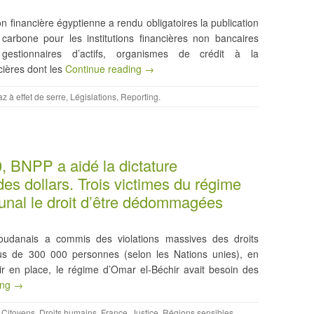
ion financière égyptienne a rendu obligatoires la publication
arbone pour les institutions financières non bancaires
 gestionnaires d’actifs, organismes de crédit à la
ières dont les
Continue reading →
z à effet de serre
,
Législations
,
Reporting
.
 BNPP a aidé la dictature
es dollars. Trois victimes du régime
ibunal le droit d’être dédommagées
udanais a commis des violations massives des droits
us de 300 000 personnes (selon les Nations unies), en
nir en place, le régime d’Omar el-Béchir avait besoin des
ing →
,
Citoyens
,
Droits humains
,
France
,
Justice
,
Régions sensibles
,