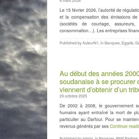
4 mars 2026
Le 15 février 2026, l’autorité de régulat
et la compensation des émissions de c
(sociétés de courtage, assureurs,
consommation…). Les entreprises financ
Published by
AuteurN1
, in
Banques
,
Egypte
,
Ga
Au début des années 2000,
soudanaise à se procurer d
viennent d’obtenir d’un tr
29 octobre 2025
De 2002 à 2008, le gouvernement so
humains ayant entraîné la mort de pl
particulier au Darfour. Pour se mainte
revenus générés par ses
Continue read
Published by
admin
, in
Banques
,
BNP Paribas