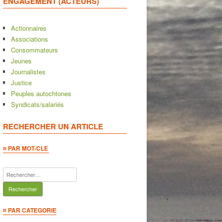
ENGAGEMENT (ACTEURS)
Actionnaires
Associations
Consommateurs
Jeunes
Journalistes
Justice
Peuples autochtones
Syndicats/salariés
RECHERCHER UN ARTICLE
¤ PAR MOT-CLE
Rechercher :
¤ PAR CATEGORIE