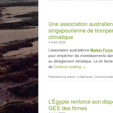
Une association australi
singapourienne de tromper 
climatique
4 mars 2026
L’association australienne
Market Force
pour empêcher les investissements dans
au dérèglement climatique. Le 24 févr
de
Continue reading →
Published by
admin
, in
Banques
,
Communicati
L’Égypte renforce son dispo
GES des firmes