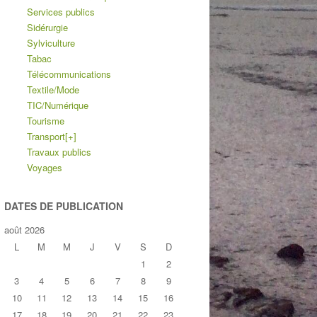
Services publics
Sidérurgie
Sylviculture
Tabac
Télécommunications
Textile/Mode
TIC/Numérique
Tourisme
Transport
[+]
Travaux publics
Voyages
DATES DE PUBLICATION
août 2026
L
M
M
J
V
S
D
1
2
3
4
5
6
7
8
9
10
11
12
13
14
15
16
17
18
19
20
21
22
23