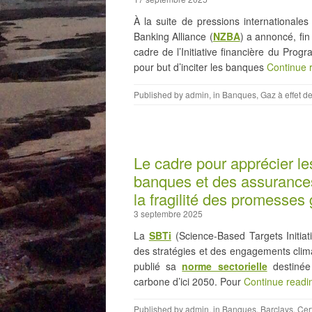
À la suite de pressions internationale
Banking Alliance (
NZBA
) a annoncé, fin
cadre de l’Initiative financière du Pr
pour but d’inciter les banques
Continue 
Published by
admin
, in
Banques
,
Gaz à effet d
Le cadre pour apprécier l
banques et des assurances
la fragilité des promesses
3 septembre 2025
La
SBTi
(Science-Based Targets Initiat
des stratégies et des engagements climat
publié sa
norme sectorielle
destinée 
carbone d’ici 2050. Pour
Continue read
Published by
admin
, in
Banques
,
Barclays
,
Cert