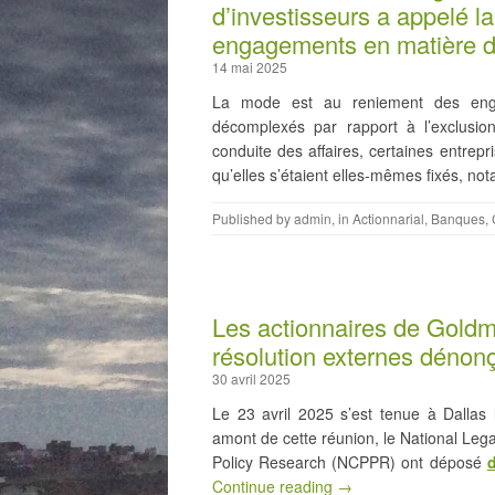
d’investisseurs a appelé l
engagements en matière de
14 mai 2025
La mode est au reniement des enga
décomplexés par rapport à l’exclusi
conduite des affaires, certaines entrepr
qu’elles s’étaient elles-mêmes fixés, n
Published by
admin
, in
Actionnarial
,
Banques
,
Les actionnaires de Goldm
résolution externes dénonç
30 avril 2025
Le 23 avril 2025 s’est tenue à Dalla
amont de cette réunion, le National Lega
Policy Research (NCPPR) ont déposé
d
Continue reading →