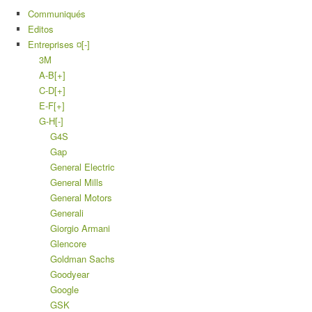
Communiqués
Editos
Entreprises ¤
[-]
3M
A-B
[+]
C-D
[+]
E-F
[+]
G-H
[-]
G4S
Gap
General Electric
General Mills
General Motors
Generali
Giorgio Armani
Glencore
Goldman Sachs
Goodyear
Google
GSK