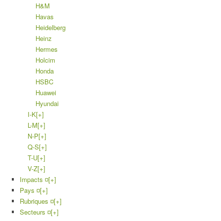
H&M
Havas
Heidelberg
Heinz
Hermes
Holcim
Honda
HSBC
Huawei
Hyundai
I-K
[+]
L-M
[+]
N-P
[+]
Q-S
[+]
T-U
[+]
V-Z
[+]
Impacts ¤
[+]
Pays ¤
[+]
Rubriques ¤
[+]
Secteurs ¤
[+]