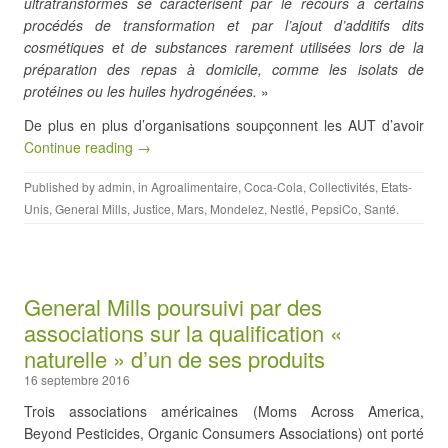
ultratransformés se caractérisent par le recours à certains
procédés de transformation et par l’ajout d’additifs dits
cosmétiques et de substances rarement utilisées lors de la
préparation des repas à domicile, comme les isolats de
protéines ou les huiles hydrogénées.
»
De plus en plus d’organisations soupçonnent les AUT d’avoir
Continue reading →
Published by
admin
, in
Agroalimentaire
,
Coca-Cola
,
Collectivités
,
Etats-
Unis
,
General Mills
,
Justice
,
Mars
,
Mondelez
,
Nestlé
,
PepsiCo
,
Santé
.
General Mills poursuivi par des
associations sur la qualification «
naturelle » d’un de ses produits
16 septembre 2016
Trois associations américaines (Moms Across America,
Beyond Pesticides, Organic Consumers Associations) ont porté