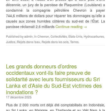
décennie, un jury de la paroisse de Plaquemine (Louisiane) a
condamné la compagnie pétrolière Chevron à payer
744,6 millions de dollars pour réparer les dommages qu’elle a
causés aux zones humides côtières du sud-est de l’État. La
paroisse réclamait 2,6 milliards
Continue reading →
Published by
admin
, in
Chevron
,
Collectivités
,
Etats-Unis
,
Hydrocarbures
,
Justice
,
Rejets dans l'eau
,
Rejets dans les sols
,
Terres
.
Les grands donneurs d’ordres
occidentaux vont-ils faire preuve de
solidarité avec leurs fournisseurs du Sri
Lanka et d’Asie du Sud-Est victimes des
inondations ?
17 décembre 2025
Plus de 2 000 morts ont déjà été comptabilisés en Indonésie,
au Sri Lanka, en Malaisie, en Thaïlande et au Viêt Nam à la