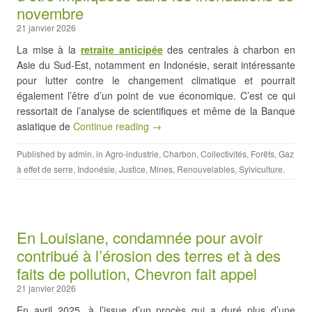
novembre
21 janvier 2026
La mise à la
retraite anticipée
des centrales à charbon en
Asie du Sud-Est, notamment en Indonésie, serait intéressante
pour lutter contre le changement climatique et pourrait
également l’être d’un point de vue économique. C’est ce qui
ressortait de l’analyse de scientifiques et même de la Banque
asiatique de
Continue reading →
Published by
admin
, in
Agro-industrie
,
Charbon
,
Collectivités
,
Forêts
,
Gaz
à effet de serre
,
Indonésie
,
Justice
,
Mines
,
Renouvelables
,
Sylviculture
.
En Louisiane, condamnée pour avoir
contribué à l’érosion des terres et à des
faits de pollution, Chevron fait appel
21 janvier 2026
En avril 2025, à l’issue d’un procès qui a duré plus d’une