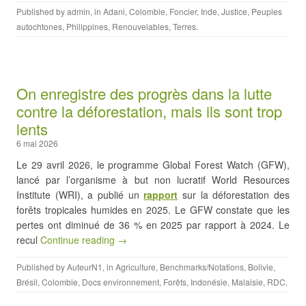
Published by
admin
, in
Adani
,
Colombie
,
Foncier
,
Inde
,
Justice
,
Peuples
autochtones
,
Philippines
,
Renouvelables
,
Terres
.
On enregistre des progrès dans la lutte
contre la déforestation, mais ils sont trop
lents
6 mai 2026
Le 29 avril 2026, le programme Global Forest Watch (GFW),
lancé par l’organisme à but non lucratif World Resources
Institute (WRI), a publié un
rapport
sur la déforestation des
forêts tropicales humides en 2025. Le GFW constate que les
pertes ont diminué de 36 % en 2025 par rapport à 2024. Le
recul
Continue reading →
Published by
AuteurN1
, in
Agriculture
,
Benchmarks/Notations
,
Bolivie
,
Brésil
,
Colombie
,
Docs environnement
,
Forêts
,
Indonésie
,
Malaisie
,
RDC
.