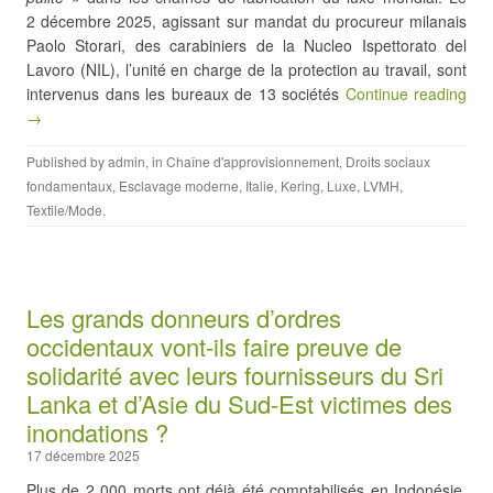
2 décembre 2025, agissant sur mandat du procureur milanais
Paolo Storari, des carabiniers de la Nucleo Ispettorato del
Lavoro (NIL), l’unité en charge de la protection au travail, sont
intervenus dans les bureaux de 13 sociétés
Continue reading
→
Published by
admin
, in
Chaîne d'approvisionnement
,
Droits sociaux
fondamentaux
,
Esclavage moderne
,
Italie
,
Kering
,
Luxe
,
LVMH
,
Textile/Mode
.
Les grands donneurs d’ordres
occidentaux vont-ils faire preuve de
solidarité avec leurs fournisseurs du Sri
Lanka et d’Asie du Sud-Est victimes des
inondations ?
17 décembre 2025
Plus de 2 000 morts ont déjà été comptabilisés en Indonésie,