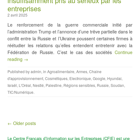
insuffisamment pris au sérieux par les
entreprises
2 avril 2025
Le renforcement de la guerre commerciale initié par
l’administration Trump et l’annonce d’une trêve partielle dans le
conflit entre la Russie et l’Ukraine poussent certaines firmes à
réétudier les relations qu’elles entendent entretenir avec la
Fédération de Russie. C’est le cas des sociétés
Continue
reading →
Published by
admin
, in
Agroalimentaire
,
Armes
,
Chaîne
d'approvisionnement
,
Cosmétiques
,
Electronique
,
Google
,
Hyundai
,
Israël
,
L'Oréal
,
Nestlé
,
Palestine
,
Régions sensibles
,
Russie
,
Soudan
,
TIC/Numérique
.
Post navigation
← Older posts
Le Centre Français d’Information sur les Entreprises (CFIE) est une