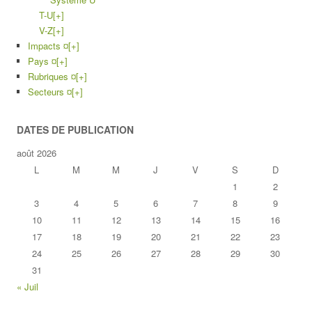
T-U
[+]
V-Z
[+]
Impacts ¤
[+]
Pays ¤
[+]
Rubriques ¤
[+]
Secteurs ¤
[+]
DATES DE PUBLICATION
août 2026
L
M
M
J
V
S
D
1
2
3
4
5
6
7
8
9
10
11
12
13
14
15
16
17
18
19
20
21
22
23
24
25
26
27
28
29
30
31
« Juil