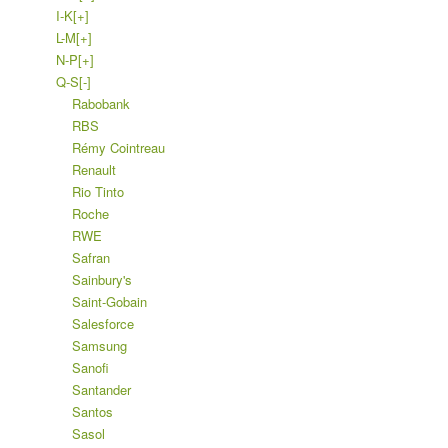
I-K
[+]
L-M
[+]
N-P
[+]
Q-S
[-]
Rabobank
RBS
Rémy Cointreau
Renault
Rio Tinto
Roche
RWE
Safran
Sainbury's
Saint-Gobain
Salesforce
Samsung
Sanofi
Santander
Santos
Sasol