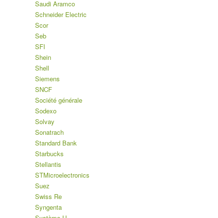
Saudi Aramco
Schneider Electric
Scor
Seb
SFI
Shein
Shell
Siemens
SNCF
Société générale
Sodexo
Solvay
Sonatrach
Standard Bank
Starbucks
Stellantis
STMicroelectronics
Suez
Swiss Re
Syngenta
Système U