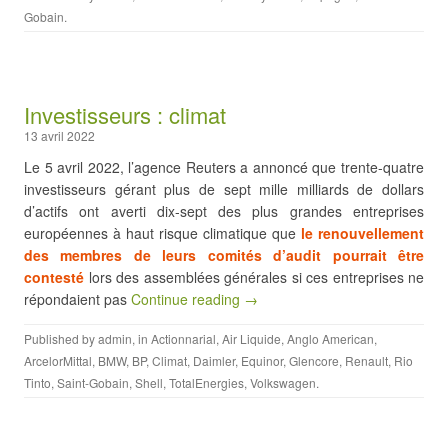
Gobain
.
Investisseurs : climat
13 avril 2022
Le 5 avril 2022, l’agence Reuters a annoncé que trente-quatre
investisseurs gérant plus de sept mille milliards de dollars
d’actifs ont averti dix-sept des plus grandes entreprises
européennes à haut risque climatique que
le renouvellement
des membres de leurs comités d’audit pourrait être
contesté
lors des assemblées générales si ces entreprises ne
répondaient pas
Continue reading →
Published by
admin
, in
Actionnarial
,
Air Liquide
,
Anglo American
,
ArcelorMittal
,
BMW
,
BP
,
Climat
,
Daimler
,
Equinor
,
Glencore
,
Renault
,
Rio
Tinto
,
Saint-Gobain
,
Shell
,
TotalEnergies
,
Volkswagen
.