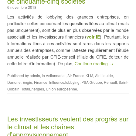
de cinquante-cinq sociétés
6 novembre 2018
Les activités de lobbying des grandes entreprises, en
particulier celles concernant les questions liées au climat (mais
pas uniquement), sont de plus en plus observées par le monde
associatif et les investisseurs financiers (
voir IE
). Pourtant, les
informations liées à ces activités sont rares dans les rapports
annuels des entreprises, comme l’atteste régulièrement l’étude
annuelle réalisée par CFIE-conseil (filiale du CFIE, éditeur de
cette lettre d’information). De plus,
Continue reading →
Published by
admin
, in
Actionnarial
,
Air France-KLM
,
Air Liquide
,
Danone
,
Engie
,
Finance
,
Influence/lobbying
,
PSA Groupe
,
Renault
,
Saint-
Gobain
,
TotalEnergies
,
Union européenne
.
Les investisseurs veulent des progrès sur
le climat et les chaînes
d’approvisionnement