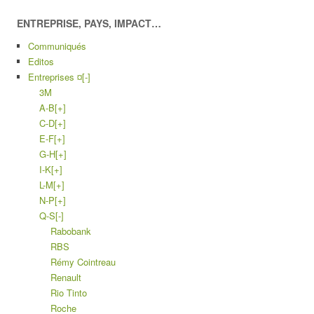
ENTREPRISE, PAYS, IMPACT…
Communiqués
Editos
Entreprises ¤
[-]
3M
A-B
[+]
C-D
[+]
E-F
[+]
G-H
[+]
I-K
[+]
L-M
[+]
N-P
[+]
Q-S
[-]
Rabobank
RBS
Rémy Cointreau
Renault
Rio Tinto
Roche