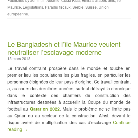
Published by
admin
, in
Albanie
,
Costa Rica
,
Emirats arabes unis
,
Ile
Maurice
,
Législations
,
Paradis fiscaux
,
Serbie
,
Suisse
,
Union
européenne
.
Le Bangladesh et l’île Maurice veulent
neutraliser l’esclavage moderne
13 mars 2018
Le travail contraint prospère dans le monde et touche en
premier lieu les populations les plus fragiles, en particulier les
personnes éloignées de leur pays d’origine. Ce travail contraint
a, au cours des dernières années, surtout défrayé la chronique
dans le contexte des chantiers de construction des
infrastructures destinées à accueillir la Coupe du monde de
football au
Qatar en 2022
. Mais le problème ne se limite pas
au Qatar ou au secteur de la construction. Ainsi, devant le
risque avéré de multiplication des cas d’esclavage
Continue
reading →