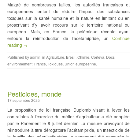
Malgré de nombreuses failles, les autorités françaises et
européennes tentent de réduire l’impact des substances
toxiques sur la santé humaine et la nature en limitant ou en
proscrivant d’y avoir recours sur le territoire national ou
européen. Mais, en France, la polémique récente ayant
entouré la réintroduction de l’acétamipride, un
Continue
reading →
Published by
admin
, in
Agriculture
,
Brésil
,
Chimie
,
Corteva
,
Docs
environnement
,
France
,
Toxiques
,
Union européenne
.
Pesticides, monde
17 septembre 2025
La proposition de loi française Duplomb visant à lever les
contraintes à l’exercice du métier d’agriculteur a été adoptée
par le Parlement le 8 juillet dernier. La mesure prévoyant de
réintroduire à titre dérogatoire l’acétamipride, un insecticide de
la famille des néonicotinoïdes, a cependant été censurée le