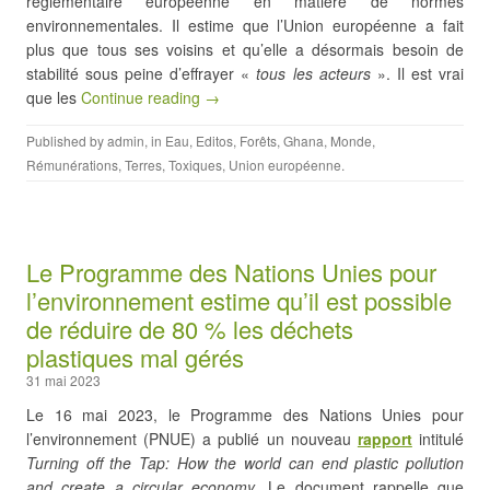
réglementaire européenne en matière de normes
environnementales. Il estime que l’Union européenne a fait
plus que tous ses voisins et qu’elle a désormais besoin de
stabilité sous peine d’effrayer «
tous les acteurs
». Il est vrai
que les
Continue reading →
Published by
admin
, in
Eau
,
Editos
,
Forêts
,
Ghana
,
Monde
,
Rémunérations
,
Terres
,
Toxiques
,
Union européenne
.
Le Programme des Nations Unies pour
l’environnement estime qu’il est possible
de réduire de 80 % les déchets
plastiques mal gérés
31 mai 2023
Le 16 mai 2023, le Programme des Nations Unies pour
l’environnement (PNUE) a publié un nouveau
rapport
intitulé
Turning off the Tap: How the world can end plastic pollution
and create a circular economy
. Le document rappelle que