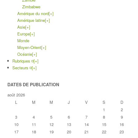
Zimbabwe
Amérique du nord
[+]
Amérique latine
[+]
Asie
[+]
Europe
[+]
Monde
Moyen-Orient
[+]
Océanie
[+]
Rubriques ¤
[+]
Secteurs ¤
[+]
DATES DE PUBLICATION
août 2026
L
M
M
J
V
S
D
1
2
3
4
5
6
7
8
9
10
11
12
13
14
15
16
17
18
19
20
21
22
23