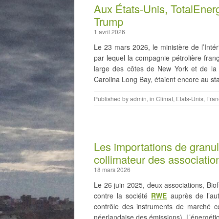
Aux États-Unis, TotalEnerg
Trump
1 avril 2026
Le 23 mars 2026, le ministère de l’Inté
par lequel la compagnie pétrolière fra
large des côtes de New York et de la 
Carolina Long Bay, étaient encore au s
Published by
admin
, in
Climat
,
Etats-Unis
,
Fran
Les importations de granul
collimateur des associati
18 mars 2026
Le 26 juin 2025, deux associations, Bi
contre la société
RWE
auprès de l’aut
contrôle des instruments de marché co
néerlandaise des émissions). L’énergéti