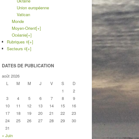
Ukraine
Union européenne
Vatican
Monde
Moyen-Orient
[+]
Océanie
[+]
Rubriques ¤
[+]
Secteurs ¤
[+]
DATES DE PUBLICATION
août 2026
L
M
M
J
V
S
D
1
2
3
4
5
6
7
8
9
10
11
12
13
14
15
16
17
18
19
20
21
22
23
24
25
26
27
28
29
30
31
« Juin