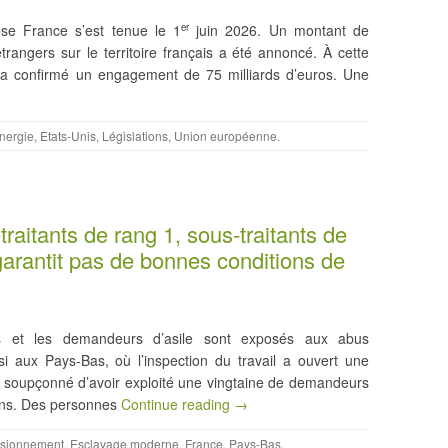
e France s’est tenue le 1
juin 2026. Un montant de
er
trangers sur le territoire français a été annoncé. À cette
 a confirmé un engagement de 75 milliards d’euros. Une
nergie
,
Etats-Unis
,
Législations
,
Union européenne
.
traitants de rang 1, sous-traitants de
 garantit pas de bonnes conditions de
és et les demandeurs d’asile sont exposés aux abus
ssi aux Pays-Bas, où l’inspection du travail a ouvert une
m, soupçonné d’avoir exploité une vingtaine de demandeurs
iens. Des personnes
Continue reading →
isionnement
,
Esclavage moderne
,
France
,
Pays-Bas
.