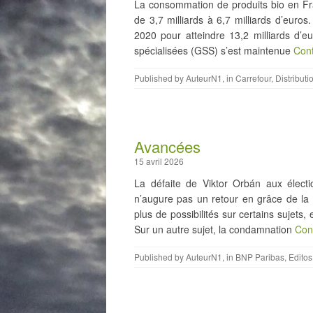
La consommation de produits bio en Fr
de 3,7 milliards à 6,7 milliards d’euro
2020 pour atteindre 13,2 milliards d’eur
spécialisées (GSS) s’est maintenue
Con
Published by
AuteurN1
, in
Carrefour
,
Distributi
Avancées
15 avril 2026
La défaite de Viktor Orbán aux élec
n’augure pas un retour en grâce de la
plus de possibilités sur certains sujets
Sur un autre sujet, la condamnation
Con
Published by
AuteurN1
, in
BNP Paribas
,
Editos