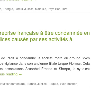
s
,
Energie
,
Forêts
,
Justice
,
Malaisie
,
Pays-Bas
,
RWE
.
reprise française à être condamnée en
dices causés par ses activités à
ire de Paris a condamné la société mère du groupe Yves
 vigilance dans son ancienne filiale turque Flormar. Cela
es associations ActionAid France et Sherpa, le syndicat
nue reading →
ciaux fondamentaux
,
France
,
Justice
,
Turquie
,
Yves Rocher
.