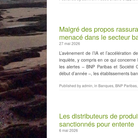
Malgré des propos rassuran
menacé dans le secteur b
27 mai 2026
L’avènement de l’IA et l’accélératio
inquiète, y compris en ce qui concerne 
les alertes – BNP Paribas et Société
début d’année –, les établissements ba
Published by
admin
, in
Banques
,
BNP Paribas
Les distributeurs de produ
sanctionnés pour entente
6 mai 2026