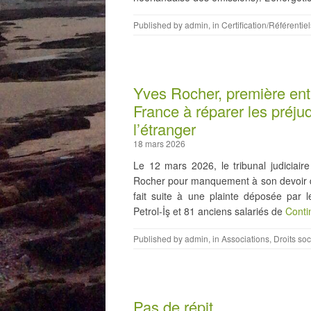
Published by
admin
, in
Certification/Référentiel
Yves Rocher, première ent
France à réparer les préju
l’étranger
18 mars 2026
Le 12 mars 2026, le tribunal judicia
Rocher pour manquement à son devoir de
fait suite à une plainte déposée par l
Petrol-İş et 81 anciens salariés de
Conti
Published by
admin
, in
Associations
,
Droits so
Pas de répit