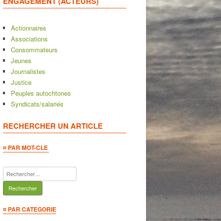
ENGAGEMENT (ACTEURS)
Actionnaires
Associations
Consommateurs
Jeunes
Journalistes
Justice
Peuples autochtones
Syndicats/salariés
RECHERCHER UN ARTICLE
¤ PAR MOT-CLE
Rechercher :
¤ PAR CATEGORIE