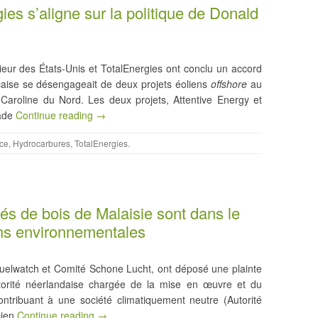
ies s’aligne sur la politique de Donald
rieur des États-Unis et TotalEnergies ont conclu un accord
nçaise se désengageait de deux projets éoliens
offshore
au
Caroline du Nord. Les deux projets, Attentive Energy et
tade
Continue reading →
ce
,
Hydrocarbures
,
TotalEnergies
.
és de bois de Malaisie sont dans le
ons environnementales
ofuelwatch et Comité Schone Lucht, ont déposé une plainte
orité néerlandaise chargée de la mise en œuvre et du
ntribuant à une société climatiquement neutre (Autorité
cien
Continue reading →