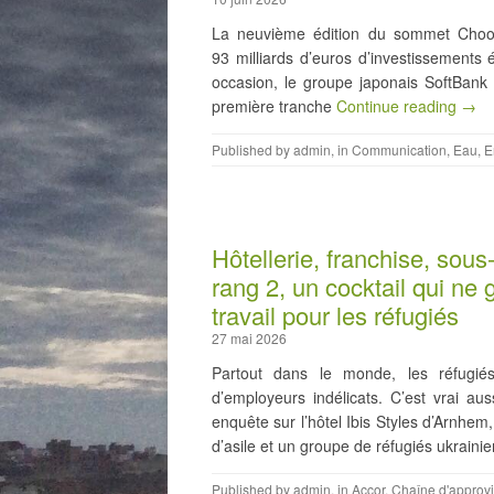
La neuvième édition du sommet Choos
93 milliards d’euros d’investissements é
occasion, le groupe japonais SoftBank
première tranche
Continue reading →
Published by
admin
, in
Communication
,
Eau
,
E
Hôtellerie, franchise, sous-
rang 2, un cocktail qui ne
travail pour les réfugiés
27 mai 2026
Partout dans le monde, les réfugi
d’employeurs indélicats. C’est vrai au
enquête sur l’hôtel Ibis Styles d’Arnhe
d’asile et un groupe de réfugiés ukrain
Published by
admin
, in
Accor
,
Chaîne d'approv