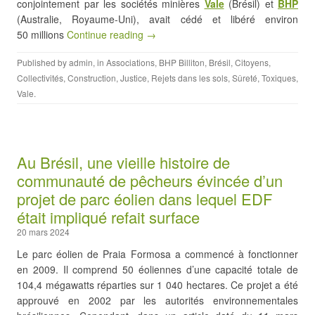
conjointement par les sociétés minières
Vale
(Brésil) et
BHP
(Australie, Royaume-Uni), avait cédé et libéré environ
50 millions
Continue reading →
Published by
admin
, in
Associations
,
BHP Billiton
,
Brésil
,
Citoyens
,
Collectivités
,
Construction
,
Justice
,
Rejets dans les sols
,
Sûreté
,
Toxiques
,
Vale
.
Au Brésil, une vieille histoire de
communauté de pêcheurs évincée d’un
projet de parc éolien dans lequel EDF
était impliqué refait surface
20 mars 2024
Le parc éolien de Praia Formosa a commencé à fonctionner
en 2009. Il comprend 50 éoliennes d’une capacité totale de
104,4 mégawatts réparties sur 1 040 hectares. Ce projet a été
approuvé en 2002 par les autorités environnementales