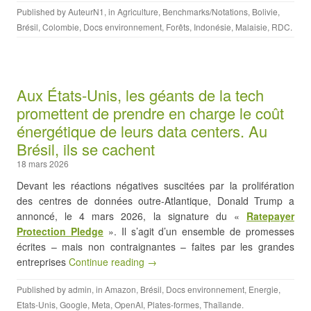
Published by
AuteurN1
, in
Agriculture
,
Benchmarks/Notations
,
Bolivie
,
Brésil
,
Colombie
,
Docs environnement
,
Forêts
,
Indonésie
,
Malaisie
,
RDC
.
Aux États-Unis, les géants de la tech
promettent de prendre en charge le coût
énergétique de leurs data centers. Au
Brésil, ils se cachent
18 mars 2026
Devant les réactions négatives suscitées par la prolifération
des centres de données outre-Atlantique, Donald Trump a
annoncé, le 4 mars 2026, la signature du «
Ratepayer
Protection Pledge
». Il s’agit d’un ensemble de promesses
écrites – mais non contraignantes – faites par les grandes
entreprises
Continue reading →
Published by
admin
, in
Amazon
,
Brésil
,
Docs environnement
,
Energie
,
Etats-Unis
,
Google
,
Meta
,
OpenAI
,
Plates-formes
,
Thaïlande
.