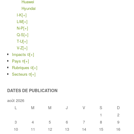
Huawei
Hyundai
I-K
[+]
L-M
[+]
N-P
[+]
Q-S
[+]
T-U
[+]
V-Z
[+]
Impacts ¤
[+]
Pays ¤
[+]
Rubriques ¤
[+]
Secteurs ¤
[+]
DATES DE PUBLICATION
août 2026
L
M
M
J
V
S
D
1
2
3
4
5
6
7
8
9
10
11
12
13
14
15
16