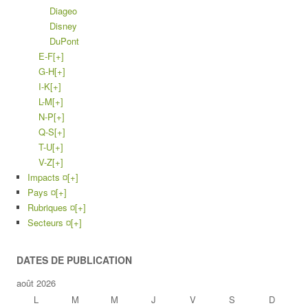
Diageo
Disney
DuPont
E-F
[+]
G-H
[+]
I-K
[+]
L-M
[+]
N-P
[+]
Q-S
[+]
T-U
[+]
V-Z
[+]
Impacts ¤
[+]
Pays ¤
[+]
Rubriques ¤
[+]
Secteurs ¤
[+]
DATES DE PUBLICATION
août 2026
L
M
M
J
V
S
D