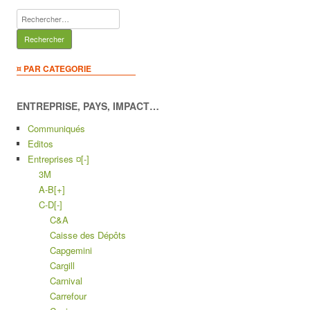
Rechercher :
¤ PAR CATEGORIE
ENTREPRISE, PAYS, IMPACT…
Communiqués
Editos
Entreprises ¤
[-]
3M
A-B
[+]
C-D
[-]
C&A
Caisse des Dépôts
Capgemini
Cargill
Carnival
Carrefour