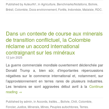
Published by
AuteurN1
, in
Agriculture
,
Benchmarks/Notations
,
Bolivie
,
Brésil
,
Colombie
,
Docs environnement
,
Forêts
,
Indonésie
,
Malaisie
,
RDC
.
Dans un contexte de course aux minerais
de transition conflictuel, la Colombie
réclame un accord international
contraignant sur les minéraux
12 juin 2025
La guerre commerciale mondiale ouvertement déclenchée par
Donald Trump a, bien sûr, d’importantes répercussions
négatives sur le commerce international et, notamment, sur
l’approvisionnement en terres rares de plusieurs industries.
Les tensions se sont aggravées début avril à la
Continue
reading →
Published by
admin
, in
Accords, traités...
,
Bolivie
,
Chili
,
Colombie
,
Foncier
,
Justice
,
Minerais
,
Mines
,
Peuples autochtones
,
Terres
.