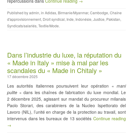
répercussions dans
Continue reading →
Published by
admin
, in
Adidas
,
Birmanie/Myanmar
,
Cambodge
,
Chaîne
d'approvisionnement
,
Droit syndical
,
Inde
,
Indonésie
,
Justice
,
Pakistan
,
Syndicats/salariés
,
Textile/Mode
.
Dans l’industrie du luxe, la réputation du
« Made in Italy » mise à mal par les
scandales du « Made in Chitaly »
17 décembre 2025
Les autorités italiennes poursuivent leur opération «
mani
pulite
» dans les chaînes de fabrication du luxe mondial. Le
2 décembre 2025, agissant sur mandat du procureur milanais
Paolo Storari, des carabiniers de la Nucleo Ispettorato del
Lavoro (NIL), l’unité en charge de la protection au travail, sont
intervenus dans les bureaux de 13 sociétés
Continue reading
→