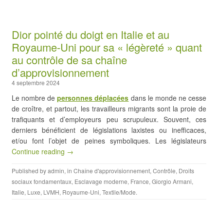
Dior pointé du doigt en Italie et au
Royaume-Uni pour sa « légèreté » quant
au contrôle de sa chaîne
d’approvisionnement
4 septembre 2024
Le nombre de
personnes déplacées
dans le monde ne cesse
de croître, et partout, les travailleurs migrants sont la proie de
trafiquants et d’employeurs peu scrupuleux. Souvent, ces
derniers bénéficient de législations laxistes ou inefficaces,
et/ou font l’objet de peines symboliques. Les législateurs
Continue reading →
Published by
admin
, in
Chaîne d'approvisionnement
,
Contrôle
,
Droits
sociaux fondamentaux
,
Esclavage moderne
,
France
,
Giorgio Armani
,
Italie
,
Luxe
,
LVMH
,
Royaume-Uni
,
Textile/Mode
.