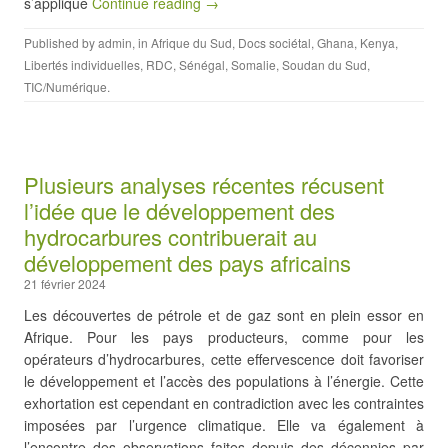
s’applique
Continue reading →
Published by
admin
, in
Afrique du Sud
,
Docs sociétal
,
Ghana
,
Kenya
,
Libertés individuelles
,
RDC
,
Sénégal
,
Somalie
,
Soudan du Sud
,
TIC/Numérique
.
Plusieurs analyses récentes récusent
l’idée que le développement des
hydrocarbures contribuerait au
développement des pays africains
21 février 2024
Les découvertes de pétrole et de gaz sont en plein essor en
Afrique. Pour les pays producteurs, comme pour les
opérateurs d’hydrocarbures, cette effervescence doit favoriser
le développement et l’accès des populations à l’énergie. Cette
exhortation est cependant en contradiction avec les contraintes
imposées par l’urgence climatique. Elle va également à
l’encontre des observations faites depuis des décennies par