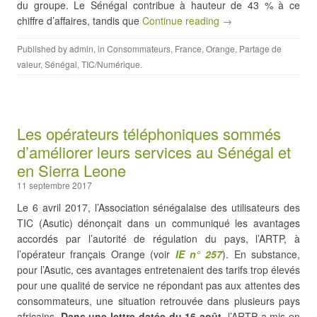
du groupe. Le Sénégal contribue à hauteur de 43 % à ce
chiffre d’affaires, tandis que
Continue reading →
Published by
admin
, in
Consommateurs
,
France
,
Orange
,
Partage de
valeur
,
Sénégal
,
TIC/Numérique
.
Les opérateurs téléphoniques sommés
d’améliorer leurs services au Sénégal et
en Sierra Leone
11 septembre 2017
Le 6 avril 2017, l’Association sénégalaise des utilisateurs des
TIC (Asutic) dénonçait dans un communiqué les avantages
accordés par l’autorité de régulation du pays, l’ARTP, à
l’opérateur français Orange (voir
IE
n° 257
). En substance,
pour l’Asutic, ces avantages entretenaient des tarifs trop élevés
pour une qualité de service ne répondant pas aux attentes des
consommateurs, une situation retrouvée dans plusieurs pays
africains.
Dans une lettre datée du 16 août,
l’ARTP a mis en