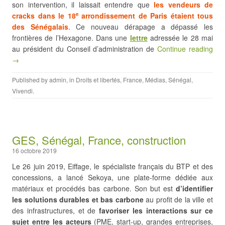
son intervention, il laissait entendre que
les vendeurs de
cracks dans le 18
arrondissement de Paris étaient tous
e
des Sénégalais
. Ce nouveau dérapage a dépassé les
frontières de l’Hexagone. Dans une
lettre
adressée le 28 mai
au président du Conseil d’administration de
Continue reading
→
Published by
admin
, in
Droits et libertés
,
France
,
Médias
,
Sénégal
,
Vivendi
.
GES, Sénégal, France, construction
16 octobre 2019
Le 26 juin 2019, Eiffage, le spécialiste français du BTP et des
concessions, a lancé Sekoya, une plate-forme dédiée aux
matériaux et procédés bas carbone. Son but est
d’identifier
les solutions durables et bas carbone
au profit de la ville et
des infrastructures, et de
favoriser les interactions sur ce
sujet
entre les acteurs
(PME, start-up, grandes entreprises,