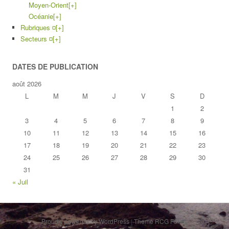
Moyen-Orient
[+]
Océanie
[+]
Rubriques ¤
[+]
Secteurs ¤
[+]
DATES DE PUBLICATION
août 2026
L
M
M
J
V
S
D
1
2
3
4
5
6
7
8
9
10
11
12
13
14
15
16
17
18
19
20
21
22
23
24
25
26
27
28
29
30
31
« Juil
Proudly powered by WordPress
|
Theme RCG Forest