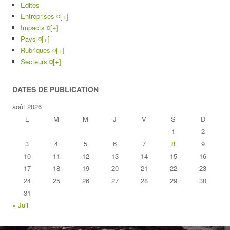
Editos
Entreprises ¤
[+]
Impacts ¤
[+]
Pays ¤
[+]
Rubriques ¤
[+]
Secteurs ¤
[+]
DATES DE PUBLICATION
août 2026
L
M
M
J
V
S
D
1
2
3
4
5
6
7
8
9
10
11
12
13
14
15
16
17
18
19
20
21
22
23
24
25
26
27
28
29
30
31
« Juil