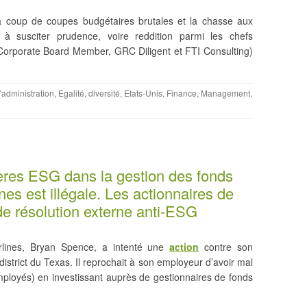
à coup de coupes budgétaires brutales et la chasse aux
à susciter prudence, voire reddition parmi les chefs
 (Corporate Board Member, GRC Diligent et FTI Consulting)
'administration
,
Egalité, diversité
,
Etats-Unis
,
Finance
,
Management
,
tères ESG dans la gestion des fonds
ines est illégale. Les actionnaires de
 de résolution externe anti-ESG
irlines, Bryan Spence, a intenté une
action
contre son
district du Texas. Il reprochait à son employeur d’avoir mal
employés) en investissant auprès de gestionnaires de fonds