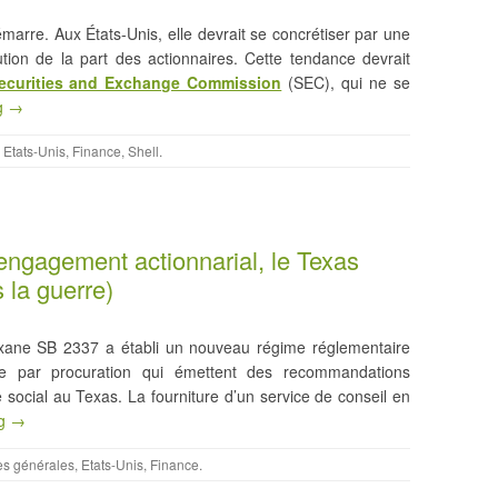
arre. Aux États-Unis, elle devrait se concrétiser par une
tion de la part des actionnaires. Cette tendance devrait
ecurities and Exchange Commission
(SEC), qui ne se
g →
,
Etats-Unis
,
Finance
,
Shell
.
engagement actionnarial, le Texas
 la guerre)
exane SB 2337 a établi un nouveau régime réglementaire
e par procuration qui émettent des recommandations
 social au Texas. La fourniture d’un service de conseil en
ng →
s générales
,
Etats-Unis
,
Finance
.