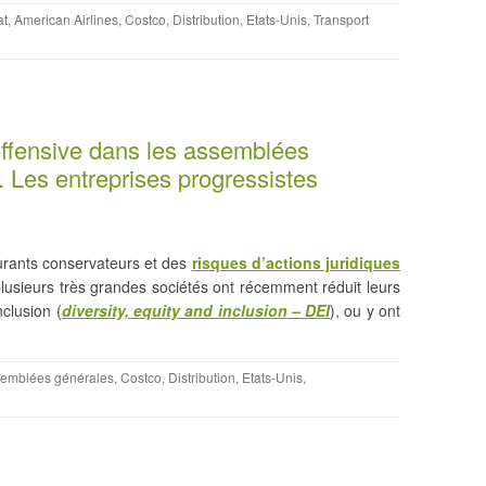
at
,
American Airlines
,
Costco
,
Distribution
,
Etats-Unis
,
Transport
offensive dans les assemblées
. Les entreprises progressistes
urants conservateurs et des
risques d’actions juridiques
plusieurs très grandes sociétés ont récemment réduit leurs
nclusion (
diversity, equity and inclusion – DEI
), ou y ont
emblées générales
,
Costco
,
Distribution
,
Etats-Unis
,