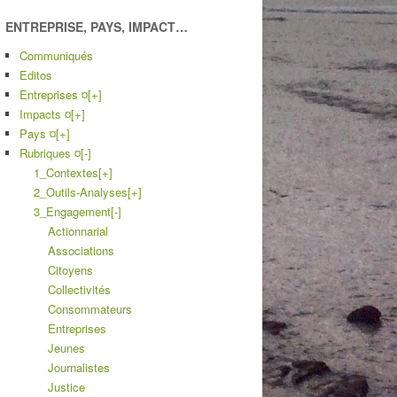
ENTREPRISE, PAYS, IMPACT…
Communiqués
Editos
Entreprises ¤
[+]
Impacts ¤
[+]
Pays ¤
[+]
Rubriques ¤
[-]
1_Contextes
[+]
2_Outils-Analyses
[+]
3_Engagement
[-]
Actionnarial
Associations
Citoyens
Collectivités
Consommateurs
Entreprises
Jeunes
Journalistes
Justice