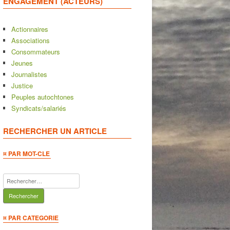
ENGAGEMENT (ACTEURS)
Actionnaires
Associations
Consommateurs
Jeunes
Journalistes
Justice
Peuples autochtones
Syndicats/salariés
RECHERCHER UN ARTICLE
¤ PAR MOT-CLE
Rechercher :
¤ PAR CATEGORIE