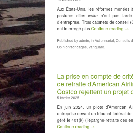
Aux États-Unis, les réformes menées 
postures dites
woke
n’ont pas tardé 
d’entreprise. Trois cabinets de conseil
ont interrogé plus
Continue reading →
Published by
admin
, in
Actionnarial
,
Conseils d
Opinion/sondages
,
Vanguard
.
La prise en compte de cri
de retraite d’American Airl
Costco rejettent un projet
5 février 2025
En juin 2024, un pilote d’American A
entreprise devant un tribunal fédéral de 
géré le 401(k) (l’épargne-retraite des 
Continue reading →