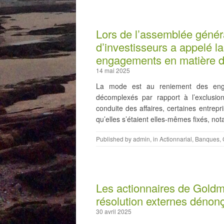
Lors de l’assemblée génér
d’investisseurs a appelé l
engagements en matière de
14 mai 2025
La mode est au reniement des enga
décomplexés par rapport à l’exclusi
conduite des affaires, certaines entrepr
qu’elles s’étaient elles-mêmes fixés, n
Published by
admin
, in
Actionnarial
,
Banques
,
Les actionnaires de Goldm
résolution externes dénonç
30 avril 2025