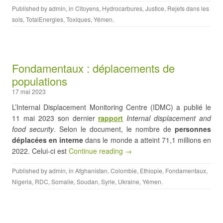
Published by
admin
, in
Citoyens
,
Hydrocarbures
,
Justice
,
Rejets dans les
sols
,
TotalEnergies
,
Toxiques
,
Yémen
.
Fondamentaux : déplacements de
populations
17 mai 2023
L’Internal Displacement Monitoring Centre (IDMC) a publié le
11 mai 2023 son dernier
rapport
Internal displacement and
food security
. Selon le document, le nombre de
personnes
déplacées en interne
dans le monde a atteint 71,1 millions en
2022. Celui-ci est
Continue reading →
Published by
admin
, in
Afghanistan
,
Colombie
,
Ethiopie
,
Fondamentaux
,
Nigeria
,
RDC
,
Somalie
,
Soudan
,
Syrie
,
Ukraine
,
Yémen
.