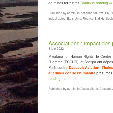
de mines terrestres
Continue reading →
Published by
admin
, in
Actionnarial
,
Axa
,
BNP 
indésirables
,
Etats-Unis
,
Finance
,
Natixis
,
Soci
Associations : impact des 
8 juin 2022
Mwatana for Human Rights, le Centre eu
l’Homme (ECCHR), et Sherpa ont déposé u
Paris contre
Dassault Aviation, Thale
et crimes contre l’humanité
présumés a
reading →
Published by
admin
, in
Associations
,
Dassault 