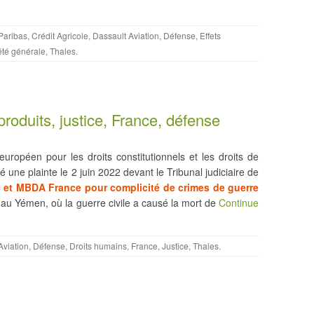
Paribas
,
Crédit Agricole
,
Dassault Aviation
,
Défense
,
Effets
été générale
,
Thales
.
produits, justice, France, défense
ropéen pour les droits constitutionnels et les droits de
ne plainte le 2 juin 2022 devant le Tribunal judiciaire de
s et MBDA France pour complicité de crimes de guerre
u Yémen, où la guerre civile a causé la mort de
Continue
Aviation
,
Défense
,
Droits humains
,
France
,
Justice
,
Thales
.