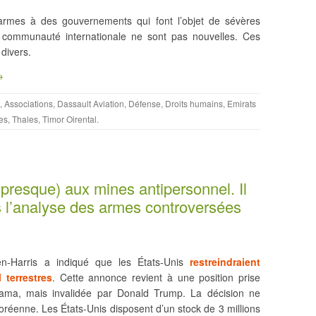
’armes à des gouvernements qui font l’objet de sévères
la communauté internationale ne sont pas nouvelles. Ces
divers.
→
,
Associations
,
Dassault Aviation
,
Défense
,
Droits humains
,
Emirats
es
,
Thales
,
Timor Oirental
.
presque) aux mines antipersonnel. Il
s l’analyse des armes controversées
den-Harris a indiqué que les États-Unis
restreindraient
 terrestres
. Cette annonce revient à une position prise
Obama, mais invalidée par Donald Trump. La décision ne
coréenne. Les États-Unis disposent d’un stock de 3 millions