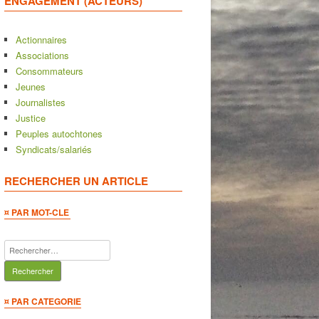
ENGAGEMENT (ACTEURS)
Actionnaires
Associations
Consommateurs
Jeunes
Journalistes
Justice
Peuples autochtones
Syndicats/salariés
RECHERCHER UN ARTICLE
¤ PAR MOT-CLE
Rechercher :
¤ PAR CATEGORIE