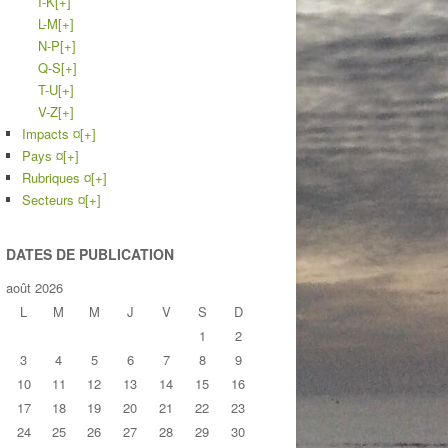
I-K
[+]
L-M
[+]
N-P
[+]
Q-S
[+]
T-U
[+]
V-Z
[+]
Impacts ¤
[+]
Pays ¤
[+]
Rubriques ¤
[+]
Secteurs ¤
[+]
DATES DE PUBLICATION
août 2026
L
M
M
J
V
S
D
1
2
3
4
5
6
7
8
9
10
11
12
13
14
15
16
17
18
19
20
21
22
23
24
25
26
27
28
29
30