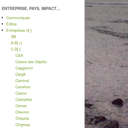
ENTREPRISE, PAYS, IMPACT…
Communiqués
Editos
Entreprises ¤
[-]
3M
A-B
[+]
C-D
[-]
C&A
Caisse des Dépôts
Capgemini
Cargill
Carnival
Carrefour
Casino
Caterpillar
Cemex
Chevron
Chiquita
Citigroup