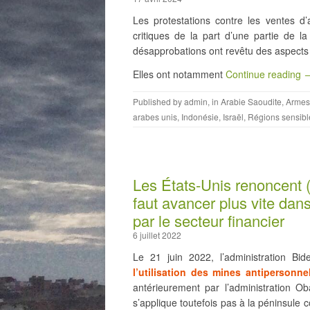
Les protestations contre les ventes d
critiques de la part d’une partie de 
désapprobations ont revêtu des aspects 
Elles ont notamment
Continue reading 
Published by
admin
, in
Arabie Saoudite
,
Armes
arabes unis
,
Indonésie
,
Israël
,
Régions sensibl
Les États-Unis renoncent (
faut avancer plus vite dan
par le secteur financier
6 juillet 2022
Le 21 juin 2022, l’administration Bi
l’utilisation des mines antipersonnel
antérieurement par l’administration 
s’applique toutefois pas à la péninsule 