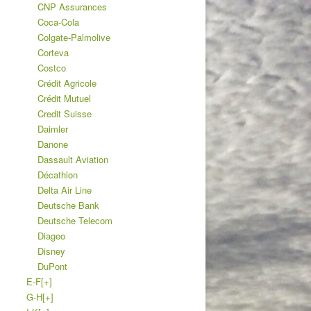
CNP Assurances
Coca-Cola
Colgate-Palmolive
Corteva
Costco
Crédit Agricole
Crédit Mutuel
Credit Suisse
Daimler
Danone
Dassault Aviation
Décathlon
Delta Air Line
Deutsche Bank
Deutsche Telecom
Diageo
Disney
DuPont
E-F
[+]
G-H
[+]