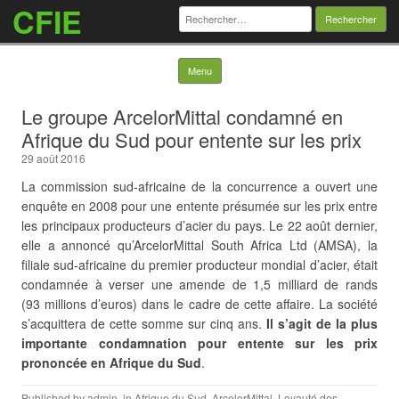
CFIE
Rechercher :
Skip to content
Menu
Le groupe ArcelorMittal condamné en
Afrique du Sud pour entente sur les prix
29 août 2016
La commission sud-africaine de la concurrence a ouvert une
enquête en 2008 pour une entente présumée sur les prix entre
les principaux producteurs d’acier du pays. Le 22 août dernier,
elle a annoncé qu’ArcelorMittal South Africa Ltd (AMSA), la
filiale sud-africaine du premier producteur mondial d’acier, était
condamnée à verser une amende de 1,5 milliard de rands
(93 millions d’euros) dans le cadre de cette affaire. La société
s’acquittera de cette somme sur cinq ans.
Il s’agit de la plus
importante condamnation pour entente sur les prix
prononcée en Afrique du Sud
.
Published by
admin
, in
Afrique du Sud
,
ArcelorMittal
,
Loyauté des