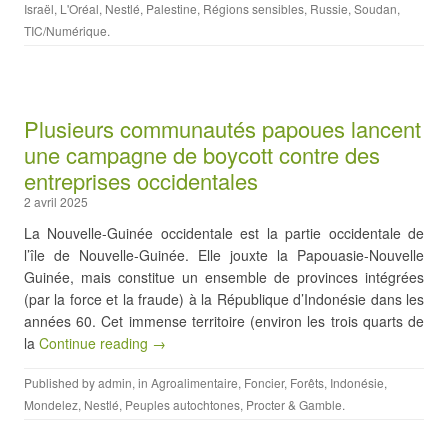
Israël
,
L'Oréal
,
Nestlé
,
Palestine
,
Régions sensibles
,
Russie
,
Soudan
,
TIC/Numérique
.
Plusieurs communautés papoues lancent
une campagne de boycott contre des
entreprises occidentales
2 avril 2025
La Nouvelle-Guinée occidentale est la partie occidentale de
l’île de Nouvelle-Guinée. Elle jouxte la Papouasie-Nouvelle
Guinée, mais constitue un ensemble de provinces intégrées
(par la force et la fraude) à la République d’Indonésie dans les
années 60. Cet immense territoire (environ les trois quarts de
la
Continue reading →
Published by
admin
, in
Agroalimentaire
,
Foncier
,
Forêts
,
Indonésie
,
Mondelez
,
Nestlé
,
Peuples autochtones
,
Procter & Gamble
.