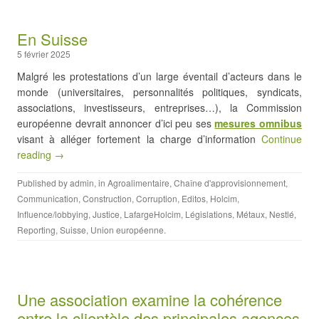
En Suisse
5 février 2025
Malgré les protestations d’un large éventail d’acteurs dans le
monde (universitaires, personnalités politiques, syndicats,
associations, investisseurs, entreprises…), la Commission
européenne devrait annoncer d’ici peu ses
mesures omnibus
visant à alléger fortement la charge d’information
Continue
reading →
Published by
admin
, in
Agroalimentaire
,
Chaîne d'approvisionnement
,
Communication
,
Construction
,
Corruption
,
Editos
,
Holcim
,
Influence/lobbying
,
Justice
,
LafargeHolcim
,
Législations
,
Métaux
,
Nestlé
,
Reporting
,
Suisse
,
Union européenne
.
Une association examine la cohérence
entre la clientèle des principales agences