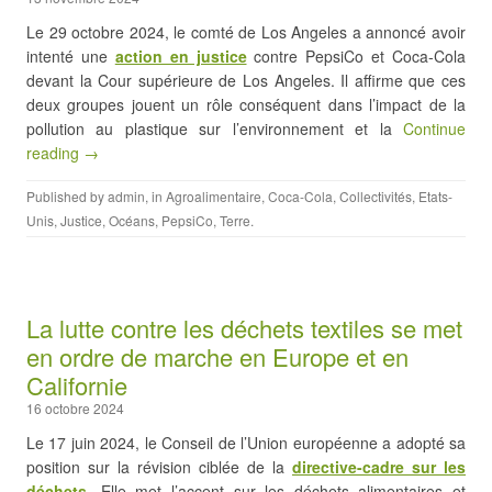
Le 29 octobre 2024, le comté de Los Angeles a annoncé avoir
intenté une
action en justice
contre PepsiCo et Coca-Cola
devant la Cour supérieure de Los Angeles. Il affirme que ces
deux groupes jouent un rôle conséquent dans l’impact de la
pollution au plastique sur l’environnement et la
Continue
reading →
Published by
admin
, in
Agroalimentaire
,
Coca-Cola
,
Collectivités
,
Etats-
Unis
,
Justice
,
Océans
,
PepsiCo
,
Terre
.
La lutte contre les déchets textiles se met
en ordre de marche en Europe et en
Californie
16 octobre 2024
Le 17 juin 2024, le Conseil de l’Union européenne a adopté sa
position sur la révision ciblée de la
directive-cadre sur les
déchets
. Elle met l’accent sur les déchets alimentaires et