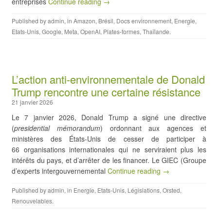
entreprises
Continue reading →
Published by
admin
, in
Amazon
,
Brésil
,
Docs environnement
,
Energie
,
Etats-Unis
,
Google
,
Meta
,
OpenAI
,
Plates-formes
,
Thaïlande
.
L’action anti-environnementale de Donald
Trump rencontre une certaine résistance
21 janvier 2026
Le 7 janvier 2026, Donald Trump a signé une directive
(
presidential mémorandum
) ordonnant aux agences et
ministères des États-Unis de cesser de participer à
66 organisations internationales qui ne serviraient plus les
intérêts du pays, et d’arrêter de les financer. Le GIEC (Groupe
d’experts intergouvernemental
Continue reading →
Published by
admin
, in
Energie
,
Etats-Unis
,
Législations
,
Orsted
,
Renouvelables
.