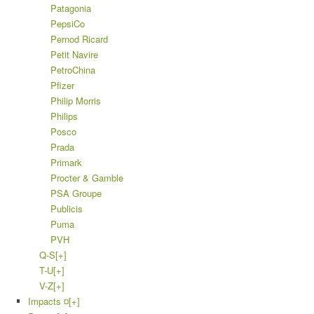
Patagonia
PepsiCo
Pernod Ricard
Petit Navire
PetroChina
Pfizer
Philip Morris
Philips
Posco
Prada
Primark
Procter & Gamble
PSA Groupe
Publicis
Puma
PVH
Q-S
[+]
T-U
[+]
V-Z
[+]
Impacts ¤
[+]