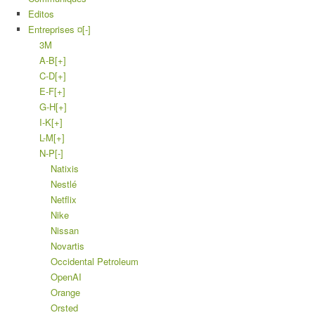
Editos
Entreprises ¤
[-]
3M
A-B
[+]
C-D
[+]
E-F
[+]
G-H
[+]
I-K
[+]
L-M
[+]
N-P
[-]
Natixis
Nestlé
Netflix
Nike
Nissan
Novartis
Occidental Petroleum
OpenAI
Orange
Orsted