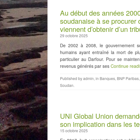
Au début des années 2000,
soudanaise à se procurer d
viennent d’obtenir d’un tr
29 octobre 2025
De 2002 à 2008, le gouvernement so
humains ayant entraîné la mort de pl
particulier au Darfour. Pour se mainte
revenus générés par ses
Continue read
Published by
admin
, in
Banques
,
BNP Paribas
Soudan
.
UNI Global Union demande
son implication dans les te
15 octobre 2025