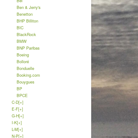
Bel
Ben & Jerry's
Benetton
BHP Billiton
BIC
BlackRock
BMW
BNP Paribas
Boeing
Bolloré
Bonduelle
Booking.com
Bouygues
BP
BPCE
C-D
[+]
E-F
[+]
G-H
[+]
I-K
[+]
L-M
[+]
N-P
[+]