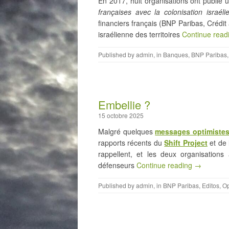
En 2017, huit organisations ont publié 
françaises avec la colonisation israéli
financiers français (BNP Paribas, Crédit
israélienne des territoires
Continue read
Published by
admin
, in
Banques
,
BNP Paribas
Embellie ?
15 octobre 2025
Malgré quelques
messages optimiste
rapports récents du
Shift Project
et de l
rappellent, et les deux organisations
défenseurs
Continue reading →
Published by
admin
, in
BNP Paribas
,
Editos
,
O