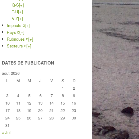
Q-S
[+]
T-U
[+]
V-Z
[+]
Impacts ¤
[+]
Pays ¤
[+]
Rubriques ¤
[+]
Secteurs ¤
[+]
DATES DE PUBLICATION
août 2026
L
M
M
J
V
S
D
1
2
3
4
5
6
7
8
9
10
11
12
13
14
15
16
17
18
19
20
21
22
23
24
25
26
27
28
29
30
31
« Juil