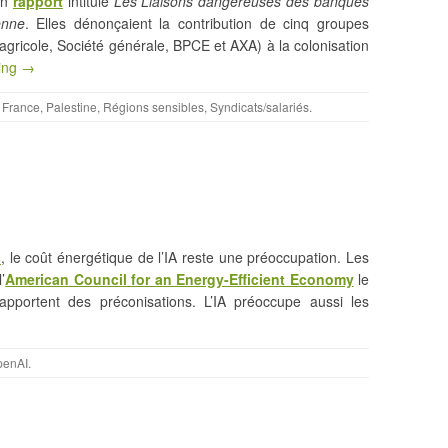
un
rapport
intitulé
Les Liaisons dangereuses des banques
enne
. Elles dénonçaient la contribution de cinq groupes
 agricole, Société générale, BPCE et AXA) à la colonisation
ing →
,
France
,
Palestine
,
Régions sensibles
,
Syndicats/salariés
.
s
, le coût énergétique de l’IA reste une préoccupation. Les
’
American Council for an Energy-Efficient Economy
le
 apportent des préconisations. L’IA préoccupe aussi les
penAI
.