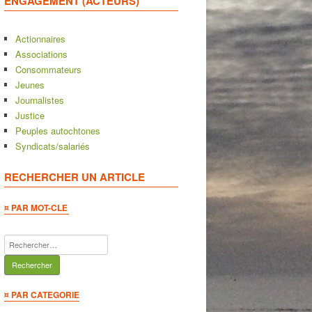
ENGAGEMENT (ACTEURS)
Actionnaires
Associations
Consommateurs
Jeunes
Journalistes
Justice
Peuples autochtones
Syndicats/salariés
RECHERCHER UN ARTICLE
¤ PAR MOT-CLE
Rechercher :
¤ PAR CATEGORIE