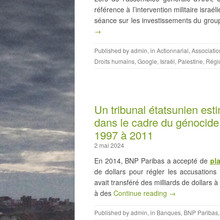
référence à l’intervention militaire isra
séance sur les investissements du grou
→
Published by
admin
, in
Actionnarial
,
Associatio
Droits humains
,
Google
,
Israël
,
Palestine
,
Régi
Un tribunal étatsunien es
dans le cadre du génocide 
1997 à 2011
2 mai 2024
En 2014, BNP Paribas a accepté de
pl
de dollars pour régler les accusation
avait transféré des milliards de dollars
à des
Continue reading →
Published by
admin
, in
Banques
,
BNP Paribas