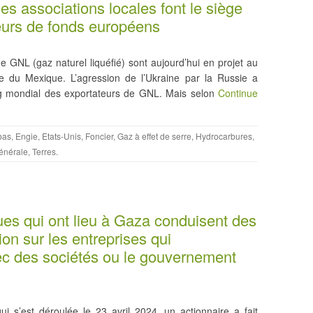
es associations locales font le siège
leurs de fonds européens
 GNL (gaz naturel liquéfié) sont aujourd’hui en projet au
e du Mexique. L’agression de l’Ukraine par la Russie a
ng mondial des exportateurs de GNL. Mais selon
Continue
bas
,
Engie
,
Etats-Unis
,
Foncier
,
Gaz à effet de serre
,
Hydrocarbures
,
énérale
,
Terres
.
s qui ont lieu à Gaza conduisent des
ion sur les entreprises qui
vec des sociétés ou le gouvernement
i s’est déroulée le 23 avril 2024, un actionnaire a fait