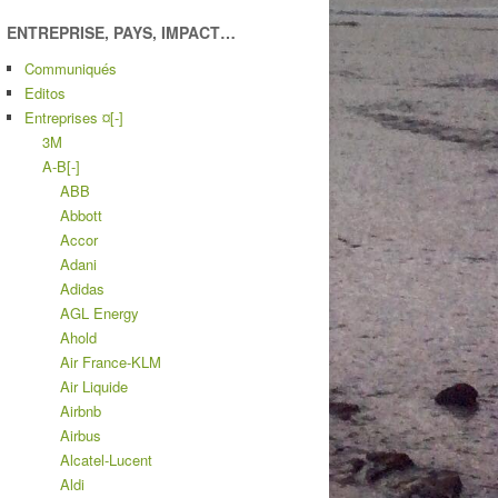
ENTREPRISE, PAYS, IMPACT…
Communiqués
Editos
Entreprises ¤
[-]
3M
A-B
[-]
ABB
Abbott
Accor
Adani
Adidas
AGL Energy
Ahold
Air France-KLM
Air Liquide
Airbnb
Airbus
Alcatel-Lucent
Aldi