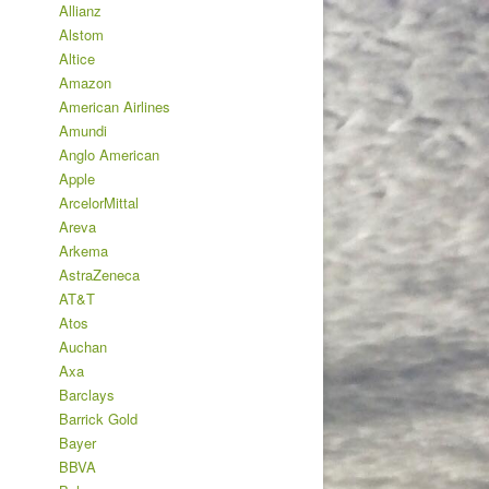
Allianz
Alstom
Altice
Amazon
American Airlines
Amundi
Anglo American
Apple
ArcelorMittal
Areva
Arkema
AstraZeneca
AT&T
Atos
Auchan
Axa
Barclays
Barrick Gold
Bayer
BBVA