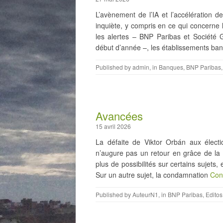
L’avènement de l’IA et l’accélératio
inquiète, y compris en ce qui concerne 
les alertes – BNP Paribas et Société
début d’année –, les établissements ba
Published by
admin
, in
Banques
,
BNP Paribas
Avancées
15 avril 2026
La défaite de Viktor Orbán aux élec
n’augure pas un retour en grâce de la
plus de possibilités sur certains sujets
Sur un autre sujet, la condamnation
Con
Published by
AuteurN1
, in
BNP Paribas
,
Editos