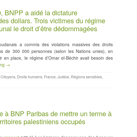
 BNPP a aidé la dictature
es dollars. Trois victimes du régime
ibunal le droit d’être dédommagées
udanais a commis des violations massives des droits
us de 300 000 personnes (selon les Nations unies), en
nir en place, le régime d’Omar el-Béchir avait besoin des
ing →
,
Citoyens
,
Droits humains
,
France
,
Justice
,
Régions sensibles
,
 à BNP Paribas de mettre un terme à
rritoires palestiniens occupés