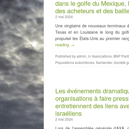
dans le golfe du Mexique, l
des acheteurs et des bail
2 mai 2024
Une vingtaine de nouveaux terminaux de
Texas et en Louisiane le long du golf
propulsé les États-Unis au premier ra
reading →
Published by
admin
, in
Associations
,
BNP Pari
Populations autochtones
,
Santander
,
Société g
Les événements dramatique
organisations à faire press
entretiennent des liens a
israéliens
2 mai 2024
Lors de l’assemblée générale d’AXA, qu