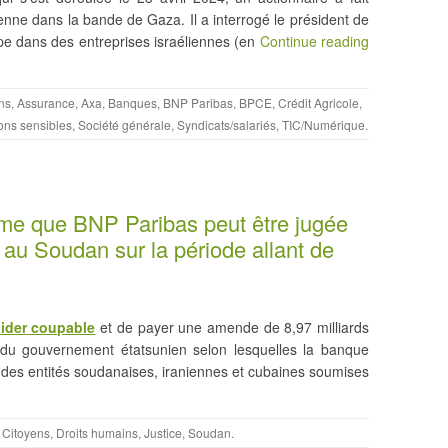
élienne dans la bande de Gaza. Il a interrogé le président de
pe dans des entreprises israéliennes (en
Continue reading
ns
,
Assurance
,
Axa
,
Banques
,
BNP Paribas
,
BPCE
,
Crédit Agricole
,
ons sensibles
,
Société générale
,
Syndicats/salariés
,
TIC/Numérique
.
time que BNP Paribas peut être jugée
au Soudan sur la période allant de
aider coupable
et de payer une amende de 8,97 milliards
s du gouvernement étatsunien selon lesquelles la banque
 à des entités soudanaises, iraniennes et cubaines soumises
,
Citoyens
,
Droits humains
,
Justice
,
Soudan
.