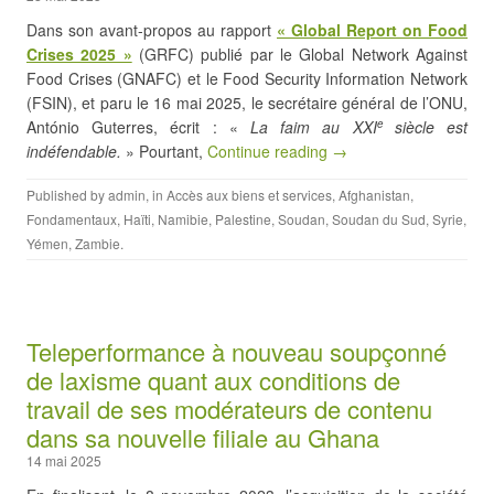
Dans son avant-propos au rapport
« Global Report on Food
Crises 2025 »
(GRFC) publié par le Global Network Against
Food Crises (GNAFC) et le Food Security Information Network
(FSIN), et paru le 16 mai 2025, le secrétaire général de l’ONU,
António Guterres, écrit : «
La faim au XXI
siècle est
e
indéfendable.
» Pourtant,
Continue reading →
Published by
admin
, in
Accès aux biens et services
,
Afghanistan
,
Fondamentaux
,
Haïti
,
Namibie
,
Palestine
,
Soudan
,
Soudan du Sud
,
Syrie
,
Yémen
,
Zambie
.
Teleperformance à nouveau soupçonné
de laxisme quant aux conditions de
travail de ses modérateurs de contenu
dans sa nouvelle filiale au Ghana
14 mai 2025