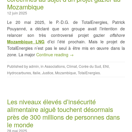
Mozambique
12 juin 2025
Le 20 mai 2025, le P.-D.G. de TotalEnergies, Patrick
Pouyanné, a déclaré que son groupe avait l’intention de
relancer son très controversé projet gazier
offshore
Mozambique LNG
d’ici l’été prochain. Mais le projet de
TotalEnergies n’est pas le seul à être mis en œuvre dans la
zone. La major
Continue reading →
Published by
admin
, in
Associations
,
Climat
,
Corée du Sud
,
ENI
,
Hydrocarbures
,
Italie
,
Justice
,
Mozambique
,
TotalEnergies
.
Les niveaux élevés d’insécurité
alimentaire aiguë touchent désormais
près de 300 millions de personnes dans
le monde
28 mai 2025