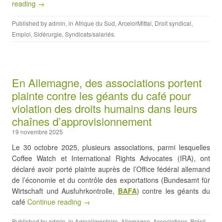
reading →
Published by
admin
, in
Afrique du Sud
,
ArcelorMittal
,
Droit syndical
,
Emploi
,
Sidérurgie
,
Syndicats/salariés
.
En Allemagne, des associations portent
plainte contre les géants du café pour
violation des droits humains dans leurs
chaînes d’approvisionnement
19 novembre 2025
Le 30 octobre 2025, plusieurs associations, parmi lesquelles
Coffee Watch et International Rights Advocates (IRA), ont
déclaré avoir porté plainte auprès de l’Office fédéral allemand
de l’économie et du contrôle des exportations (Bundesamt für
Wirtschaft und Ausfuhrkontrolle,
BAFA
) contre les géants du
café
Continue reading →
Published by
admin
, in
Agroalimentaire
,
Allemagne
,
Associations
,
Brésil
,