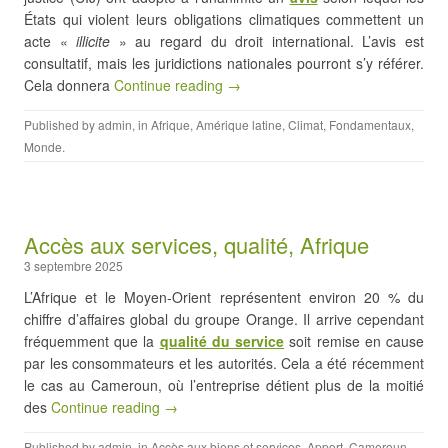
États qui violent leurs obligations climatiques commettent un
acte «
illicite
» au regard du droit international. L’avis est
consultatif, mais les juridictions nationales pourront s’y référer.
Cela donnera
Continue reading →
Published by
admin
, in
Afrique
,
Amérique latine
,
Climat
,
Fondamentaux
,
Monde
.
Accès aux services, qualité, Afrique
3 septembre 2025
L’Afrique et le Moyen-Orient représentent environ 20 % du
chiffre d’affaires global du groupe Orange. Il arrive cependant
fréquemment que la
qualité du service
soit remise en cause
par les consommateurs et les autorités. Cela a été récemment
le cas au Cameroun, où l’entreprise détient plus de la moitié
des
Continue reading →
Published by
admin
, in
Accès aux biens et services
,
Apport
,
Cameroun
,