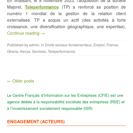
En finalisant, le 8 novembre 2023, l’acquisition de la société
Majorel,
Teleperformance
(TP) a renforcé sa position de
numéro 1 mondial de la gestion de la relation client
externalisée. TP a acquis un actif (des activités à forte
croissance, une diversification géographique, une expertise),
Continue reading →
Published by
admin
, in
Droits sociaux fondamentaux
,
Emploi
,
France
,
Ghana
,
Kenya
,
Services
,
Teleperformance
.
Post navigation
← Older posts
Le Centre Français d’Information sur les Entreprises (CFIE) est une
agence dédiée à la responsabilité sociétale des entreprises (RSE) et
à l’investissement socialement responsable (ISR)
ENGAGEMENT (ACTEURS)