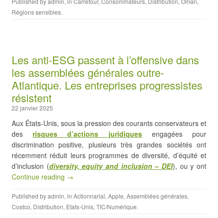
Published by
admin
, in
Carrefour
,
Consommateurs
,
Distribution
,
Oman
,
Régions sensibles
.
Les anti-ESG passent à l’offensive dans
les assemblées générales outre-
Atlantique. Les entreprises progressistes
résistent
22 janvier 2025
Aux États-Unis, sous la pression des courants conservateurs et
des
risques d’actions juridiques
engagées pour
discrimination positive, plusieurs très grandes sociétés ont
récemment réduit leurs programmes de diversité, d’équité et
d’inclusion (
diversity, equity and inclusion – DEI
), ou y ont
Continue reading →
Published by
admin
, in
Actionnarial
,
Apple
,
Assemblées générales
,
Costco
,
Distribution
,
Etats-Unis
,
TIC/Numérique
.