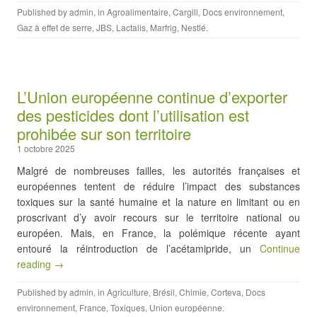
Published by
admin
, in
Agroalimentaire
,
Cargill
,
Docs environnement
,
Gaz à effet de serre
,
JBS
,
Lactalis
,
Marfrig
,
Nestlé
.
L’Union européenne continue d’exporter
des pesticides dont l’utilisation est
prohibée sur son territoire
1 octobre 2025
Malgré de nombreuses failles, les autorités françaises et
européennes tentent de réduire l’impact des substances
toxiques sur la santé humaine et la nature en limitant ou en
proscrivant d’y avoir recours sur le territoire national ou
européen. Mais, en France, la polémique récente ayant
entouré la réintroduction de l’acétamipride, un
Continue
reading →
Published by
admin
, in
Agriculture
,
Brésil
,
Chimie
,
Corteva
,
Docs
environnement
,
France
,
Toxiques
,
Union européenne
.