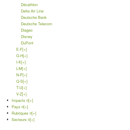
Décathlon
Delta Air Line
Deutsche Bank
Deutsche Telecom
Diageo
Disney
DuPont
E-F
[+]
G-H
[+]
I-K
[+]
L-M
[+]
N-P
[+]
Q-S
[+]
T-U
[+]
V-Z
[+]
Impacts ¤
[+]
Pays ¤
[+]
Rubriques ¤
[+]
Secteurs ¤
[+]