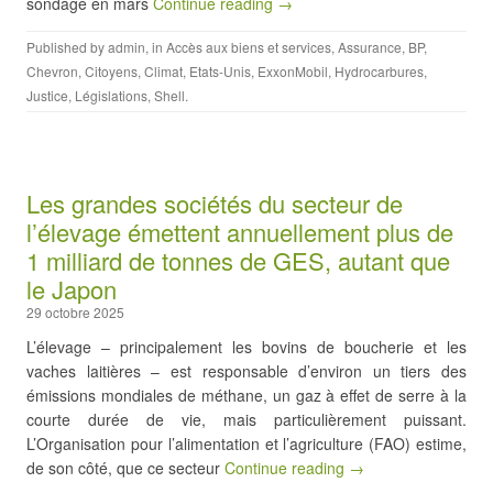
sondage en mars
Continue reading →
Published by
admin
, in
Accès aux biens et services
,
Assurance
,
BP
,
Chevron
,
Citoyens
,
Climat
,
Etats-Unis
,
ExxonMobil
,
Hydrocarbures
,
Justice
,
Législations
,
Shell
.
Les grandes sociétés du secteur de
l’élevage émettent annuellement plus de
1 milliard de tonnes de GES, autant que
le Japon
29 octobre 2025
L’élevage – principalement les bovins de boucherie et les
vaches laitières – est responsable d’environ un tiers des
émissions mondiales de méthane, un gaz à effet de serre à la
courte durée de vie, mais particulièrement puissant.
L’Organisation pour l’alimentation et l’agriculture (FAO) estime,
de son côté, que ce secteur
Continue reading →