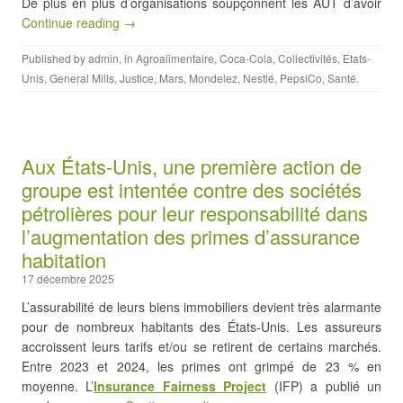
De plus en plus d’organisations soupçonnent les AUT d’avoir
Continue reading →
Published by
admin
, in
Agroalimentaire
,
Coca-Cola
,
Collectivités
,
Etats-
Unis
,
General Mills
,
Justice
,
Mars
,
Mondelez
,
Nestlé
,
PepsiCo
,
Santé
.
Aux États-Unis, une première action de
groupe est intentée contre des sociétés
pétrolières pour leur responsabilité dans
l’augmentation des primes d’assurance
habitation
17 décembre 2025
L’assurabilité de leurs biens immobiliers devient très alarmante
pour de nombreux habitants des États-Unis. Les assureurs
accroissent leurs tarifs et/ou se retirent de certains marchés.
Entre 2023 et 2024, les primes ont grimpé de 23 % en
moyenne. L’
Insurance Fairness Project
(IFP) a publié un