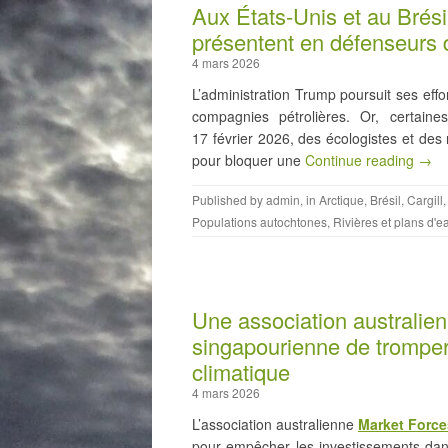
Aux États-Unis et au Brési
présentent en défenseurs
4 mars 2026
L’administration Trump poursuit ses effor
compagnies pétrolières. Or, certaine
17 février 2026, des écologistes et des
pour bloquer une
Continue reading →
Published by
admin
, in
Arctique
,
Brésil
,
Cargill
Populations autochtones
,
Rivières et plans d'e
Une association australi
singapourienne de tromper 
climatique
4 mars 2026
L’association australienne
Market Force
pour empêcher les investissements dans