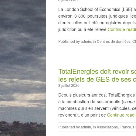
La London School of Economics (LSE) a 
environ 3 600 poursuites juridiques li
d’entre elles ont été enregistrés depui
juridiction où a été relevé
Continue read
Published by
admin
, in
Centres de données
,
Cl
TotalEnergies doit revoir s
les rejets de GES de ses c
8 juillet 2026
Depuis plusieurs années, TotalEnergies
à la combustion de ses produits (
scope
machines qui s’en servent (véhicules, cent
reviendrait, d’un point de
Continue read
Published by
admin
, in
Associations
,
France
,
H