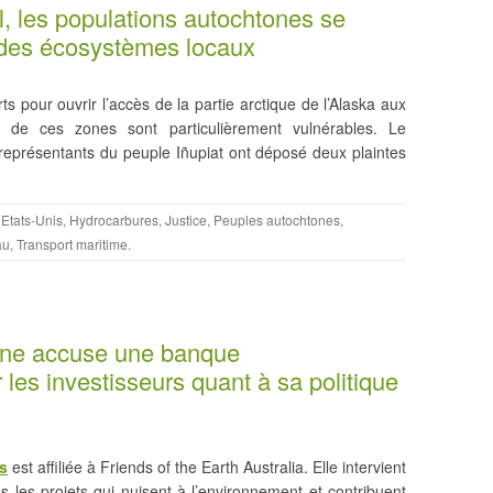
l, les populations autochtones se
 des écosystèmes locaux
ts pour ouvrir l’accès de la partie arctique de l’Alaska aux
s de ces zones sont particulièrement vulnérables. Le
 représentants du peuple Iñupiat ont déposé deux plaintes
,
Etats-Unis
,
Hydrocarbures
,
Justice
,
Peuples autochtones
,
au
,
Transport maritime
.
enne accuse une banque
les investisseurs quant à sa politique
s
est affiliée à Friends of the Earth Australia. Elle intervient
 les projets qui nuisent à l’environnement et contribuent