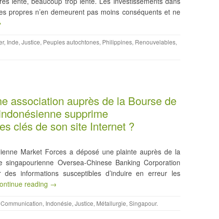
très lente, beaucoup trop lente. Les investissements dans
gies propres n’en demeurent pas moins conséquents et ne
→
er
,
Inde
,
Justice
,
Peuples autochtones
,
Philippines
,
Renouvelables
,
’une association auprès de la Bourse de
 indonésienne supprime
 clés de son site Internet ?
ralienne Market Forces a déposé une plainte auprès de la
e singapourienne Oversea-Chinese Banking Corporation
r des informations susceptibles d’induire en erreur les
ontinue reading →
,
Communication
,
Indonésie
,
Justice
,
Métallurgie
,
Singapour
.