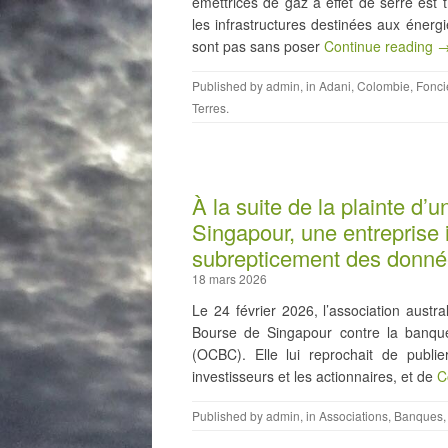
émettrices de gaz à effet de serre est 
les infrastructures destinées aux éner
sont pas sans poser
Continue reading 
Published by
admin
, in
Adani
,
Colombie
,
Fonci
Terres
.
À la suite de la plainte d
Singapour, une entreprise
subrepticement des données
18 mars 2026
Le 24 février 2026, l’association aust
Bourse de Singapour contre la banqu
(OCBC). Elle lui reprochait de publie
investisseurs et les actionnaires, et de
C
Published by
admin
, in
Associations
,
Banques