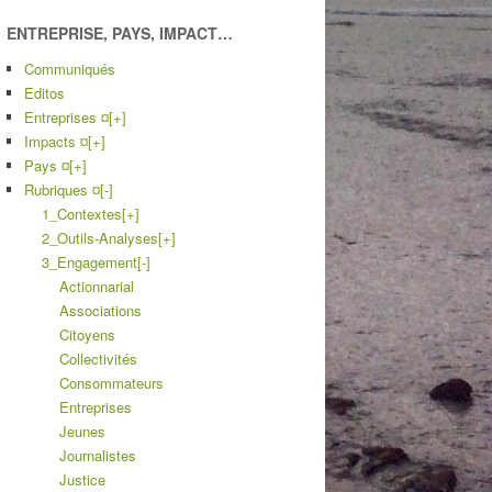
ENTREPRISE, PAYS, IMPACT…
Communiqués
Editos
Entreprises ¤
[+]
Impacts ¤
[+]
Pays ¤
[+]
Rubriques ¤
[-]
1_Contextes
[+]
2_Outils-Analyses
[+]
3_Engagement
[-]
Actionnarial
Associations
Citoyens
Collectivités
Consommateurs
Entreprises
Jeunes
Journalistes
Justice