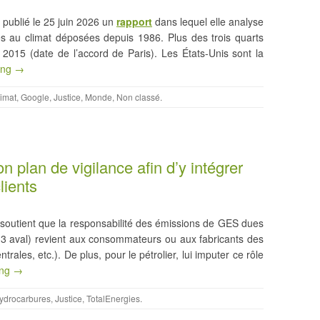
publié le 25 juin 2026 un
rapport
dans lequel elle analyse
ées au climat déposées depuis 1986. Plus des trois quarts
s 2015 (date de l’accord de Paris). Les États-Unis sont la
ing →
imat
,
Google
,
Justice
,
Monde
,
Non classé
.
on plan de vigilance afin d’y intégrer
lients
 soutient que la responsabilité des émissions de GES dues
3 aval) revient aux consommateurs ou aux fabricants des
rales, etc.). De plus, pour le pétrolier, lui imputer ce rôle
ing →
ydrocarbures
,
Justice
,
TotalEnergies
.