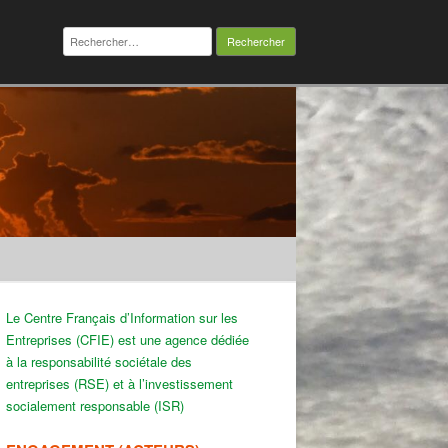
Rechercher :
Le Centre Français d’Information sur les
Entreprises (CFIE) est une agence dédiée
à la responsabilité sociétale des
entreprises (RSE) et à l’investissement
socialement responsable (ISR)