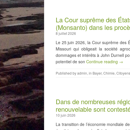
La Cour suprême des États
(Monsanto) dans les proc
8 juillet 2026
Le 25 juin 2026, la Cour suprême des 
Missouri qui obligeait la société agr
dommages et intérêts à John Durnell pour
potentiel de son
Continue reading →
Published by
admin
, in
Bayer
,
Chimie
,
Citoyen
Dans de nombreuses région
renouvelable sont contesté
10 juin 2026
La transition de l’économie mondiale de