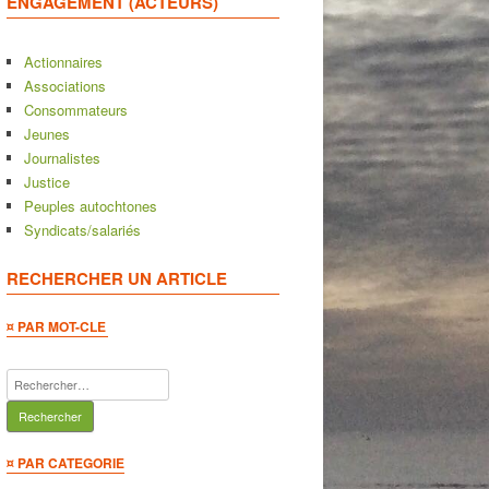
ENGAGEMENT (ACTEURS)
Actionnaires
Associations
Consommateurs
Jeunes
Journalistes
Justice
Peuples autochtones
Syndicats/salariés
RECHERCHER UN ARTICLE
¤ PAR MOT-CLE
Rechercher :
¤ PAR CATEGORIE