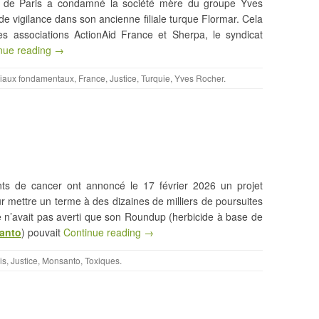
ire de Paris a condamné la société mère du groupe Yves
 vigilance dans son ancienne filiale turque Flormar. Cela
es associations ActionAid France et Sherpa, le syndicat
nue reading →
ciaux fondamentaux
,
France
,
Justice
,
Turquie
,
Yves Rocher
.
ints de cancer ont annoncé le 17 février 2026 un projet
ur mettre un terme à des dizaines de milliers de poursuites
se n’avait pas averti que son Roundup (herbicide à base de
anto
) pouvait
Continue reading →
is
,
Justice
,
Monsanto
,
Toxiques
.