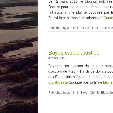
Le 12 mars 2026, le tribunal judicia
Rocher pour manquement à son devoir de
fait suite à une plainte déposée par l
Petrol-İş et 81 anciens salariés de
Conti
Published by
admin
, in
Associations
,
Droits so
Bayer, cancer, justice
4 mars 2026
Bayer et les avocats de patients atte
d’accord de 7,25 milliards de dollars po
aux États-Unis alléguant que l’entrepri
glyphosate
fabriqué par sa filiale
Mons
Published by
admin
, in
Bayer
,
Chimie
,
Etats-Un