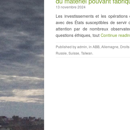
du matériel pouvant fabri
13 novembre 2024
Les investissements et les opération
avec des États susceptibles de servir 
attention par de nombreux observate
questions éthiques, tout
Continue readi
Published by
admin
, in
ABB
,
Allemagne
,
Droit
Russie
,
Suisse
,
Taïwan
.