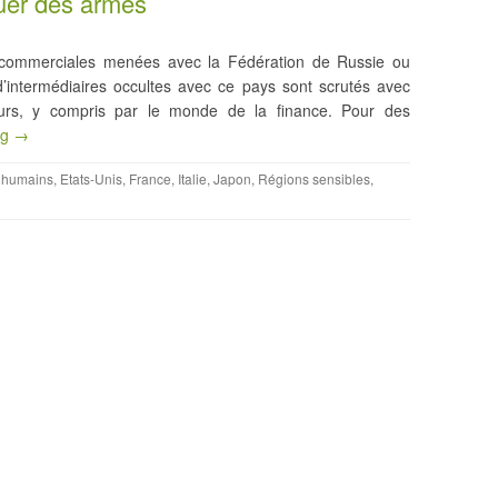
quer des armes
s commerciales menées avec la Fédération de Russie ou
d’intermédiaires occultes avec ce pays sont scrutés avec
urs, y compris par le monde de la finance. Pour des
ng →
s humains
,
Etats-Unis
,
France
,
Italie
,
Japon
,
Régions sensibles
,