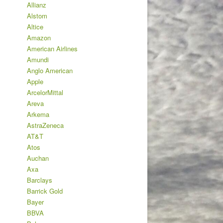
Allianz
Alstom
Altice
Amazon
American Airlines
Amundi
Anglo American
Apple
ArcelorMittal
Areva
Arkema
AstraZeneca
AT&T
Atos
Auchan
Axa
Barclays
Barrick Gold
Bayer
BBVA