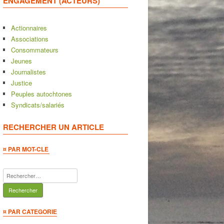
ENGAGEMENT (ACTEURS)
Actionnaires
Associations
Consommateurs
Jeunes
Journalistes
Justice
Peuples autochtones
Syndicats/salariés
RECHERCHER UN ARTICLE
¤ PAR MOT-CLE
Rechercher :
¤ PAR CATEGORIE