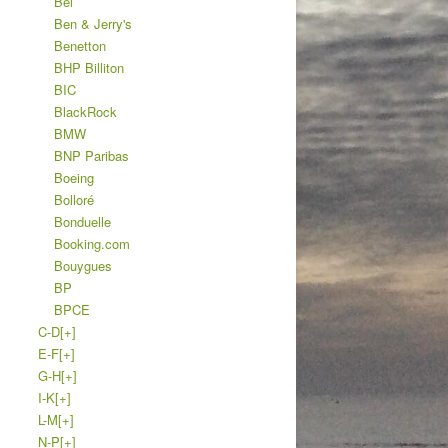
Bel
Ben & Jerry's
Benetton
BHP Billiton
BIC
BlackRock
BMW
BNP Paribas
Boeing
Bolloré
Bonduelle
Booking.com
Bouygues
BP
BPCE
C-D
[+]
E-F
[+]
G-H
[+]
I-K
[+]
L-M
[+]
N-P
[+]