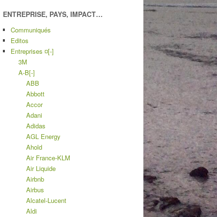
ENTREPRISE, PAYS, IMPACT…
Communiqués
Editos
Entreprises ¤
[-]
3M
A-B
[-]
ABB
Abbott
Accor
Adani
Adidas
AGL Energy
Ahold
Air France-KLM
Air Liquide
Airbnb
Airbus
Alcatel-Lucent
Aldi