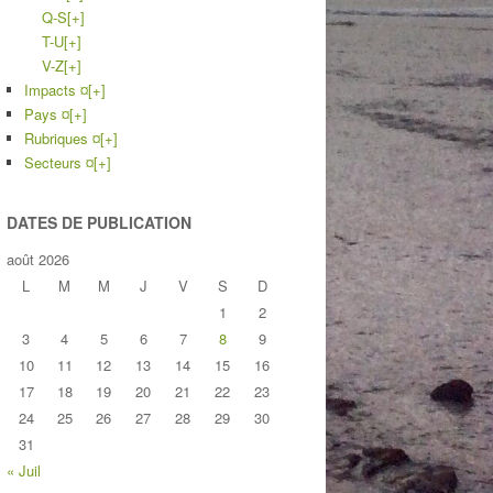
Q-S
[+]
T-U
[+]
V-Z
[+]
Impacts ¤
[+]
Pays ¤
[+]
Rubriques ¤
[+]
Secteurs ¤
[+]
DATES DE PUBLICATION
août 2026
L
M
M
J
V
S
D
1
2
3
4
5
6
7
8
9
10
11
12
13
14
15
16
17
18
19
20
21
22
23
24
25
26
27
28
29
30
31
« Juil