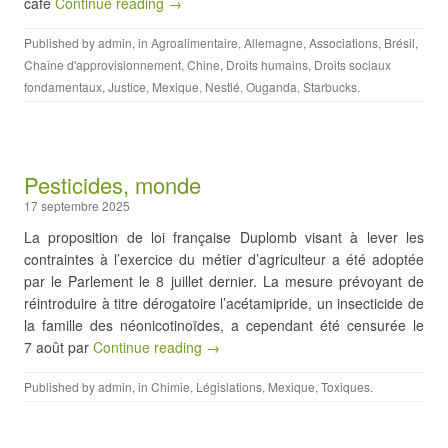
café
Continue reading →
Published by
admin
, in
Agroalimentaire
,
Allemagne
,
Associations
,
Brésil
,
Chaîne d'approvisionnement
,
Chine
,
Droits humains
,
Droits sociaux
fondamentaux
,
Justice
,
Mexique
,
Nestlé
,
Ouganda
,
Starbucks
.
Pesticides, monde
17 septembre 2025
La proposition de loi française Duplomb visant à lever les
contraintes à l’exercice du métier d’agriculteur a été adoptée
par le Parlement le 8 juillet dernier. La mesure prévoyant de
réintroduire à titre dérogatoire l’acétamipride, un insecticide de
la famille des néonicotinoïdes, a cependant été censurée le
7 août par
Continue reading →
Published by
admin
, in
Chimie
,
Législations
,
Mexique
,
Toxiques
.