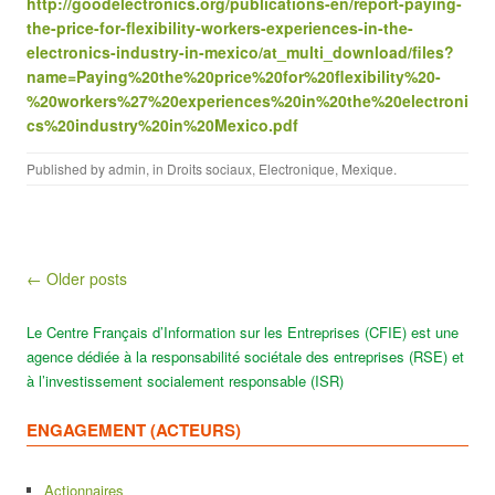
http://goodelectronics.org/publications-en/report-paying-
the-price-for-flexibility-workers-experiences-in-the-
electronics-industry-in-mexico/at_multi_download/files?
name=Paying%20the%20price%20for%20flexibility%20-
%20workers%27%20experiences%20in%20the%20electroni
cs%20industry%20in%20Mexico.pdf
Published by
admin
, in
Droits sociaux
,
Electronique
,
Mexique
.
Post navigation
← Older posts
Le Centre Français d’Information sur les Entreprises (CFIE) est une
agence dédiée à la responsabilité sociétale des entreprises (RSE) et
à l’investissement socialement responsable (ISR)
ENGAGEMENT (ACTEURS)
Actionnaires