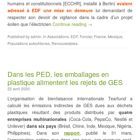
humains et constitutionnels [ECCHR], installé à Berlin)
avaient
adressé à EDF une mise en demeure
lui demandant de
respecter son devoir de vigilance dans la cadre d’un projet
éolien que l’électricien
Continue reading →
Published by
admin
, in
Associations
,
EDF
,
Foncier
,
France
,
Mexique
,
Populations autochtones
,
Renouvelables
.
Dans les PED, les emballages en
plastique alimentent les rejets de GES
22 avril 2020
L’organisation de bienfaisance internationale Tearfund a
calculé les émissions indirectes de GES dues aux déchets
plastiques résultant des produits distribués par
quatre
entreprises multinationales
(Coca-Cola, PepsiCo, Nestlé et
Unilever)
dans six pays
(Brésil, Chine, Inde, Mexique, Nigéria,
Philippines). Dans son
rapport
, publié le 31 mars,
l’organisation estime que dans ces pays, ces marques sont,